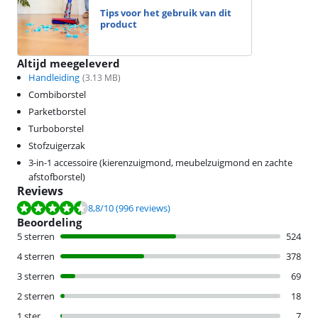
Tips voor het gebruik van dit
product
Altijd meegeleverd
Handleiding
(
3.13
MB)
Combiborstel
Parketborstel
Turboborstel
Stofzuigerzak
3-in-1 accessoire (kierenzuigmond, meubelzuigmond en zachte
afstofborstel)
Reviews
Beoordeling is 8,8 van de 10, gebaseerd op 996 reviews.
8,8
/10
(996 reviews)
Beoordeling
5 sterren
524
4 sterren
378
3 sterren
69
2 sterren
18
1 ster
7