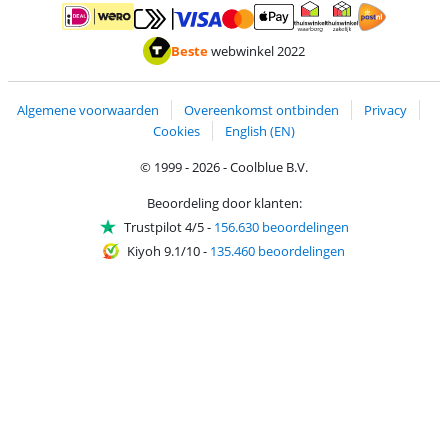
Betalen met MasterCard en Visa via ClickToPay
Betalen met ApplePay
Betalen met iDEAL | Wero
Verzending en 
Thuiswinkel waarborg
Thuiswinkel waarborg
Beste
webwinkel 2022
Algemene voorwaarden
Overeenkomst ontbinden
Privacy
Cookies
English (EN)
© 1999 - 2026 - Coolblue B.V.
Beoordeling door klanten:
Trustpilot 4/5
-
156.630 beoordelingen
Kiyoh 9.1/10
-
135.460 beoordelingen