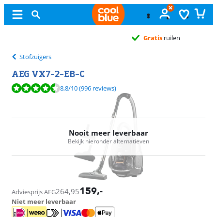
Gratis
ruilen
Stofzuigers
AEG VX7-2-EB-C
Beoordeling is 8,8 van de 10, gebaseerd op 996 reviews.
8,8
/10
(996 reviews)
Nooit meer leverbaar
Bekijk hieronder alternatieven
159
,-
264,95
Adviesprijs AEG
Niet meer leverbaar