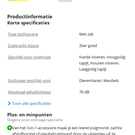
Productinformatie
Korte specificaties
Type stofopvang
Met zak
Zuigkracht klasse
Zeer goed
Geschikt voor vloertype
Harde vloeren, Hoogpolig
tapijt, Houten vloeren,
Laagpolig tapijt
Stofzuiger geschikt voor
Dierenharen, Meubels
Maximaal geluidsniveau
70 dB
Toon alle specificaties
Plus- en minpunten
Volgens onze stofzuigerspecialist
Van het 3-in-1 accessoire maak je een kierenzuigmond, zachte
afstofborstel of meubelzuigmond door de uiteinden uit te