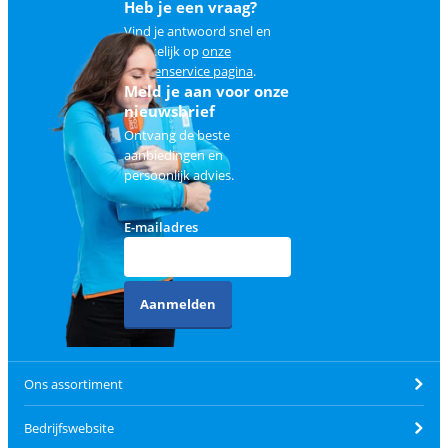
Heb je een vraag?
Vind je antwoord snel en
makkelijk op
onze
klantenservice pagina
.
Meld je aan voor onze
nieuwsbrief
Ontvang de beste
aanbiedingen en
persoonlijk advies.
E-mailadres
Aanmelden
Ons assortiment
Bedrijfswebsite