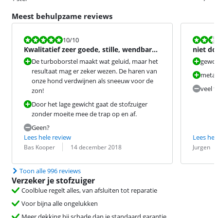
Meest behulpzame reviews
Beoordeling is 10 van de 10.
Beoordeling i
10
/10
Kwalitatief zeer goede, stille, wendbare,
niet do
lichte stofzuiger!
De turboborstel maakt wat geluid, maar het
gewo
resultaat mag er zeker wezen. De haren van
metal
onze hond verdwijnen als sneeuw voor de
veel t
zon!
Door het lage gewicht gaat de stofzuiger
zonder moeite mee de trap op en af.
Geen?
Lees hele review
Lees hel
Beoordeling door:
Datum:
Beoordeling 
Datum:
Bas Kooper
14 december 2018
Jurgen
Toon alle 996 reviews
Verzeker je stofzuiger
Coolblue regelt alles, van afsluiten tot reparatie
Voor bijna alle ongelukken
Meer dekking bij schade dan je standaard garantie