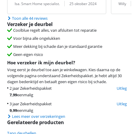
Beoordeling door:
Datum:
Beoordeling 
Datum:
Isa. Smart Home specialist.
25 oktober 2024
Willy
Toon alle 44 reviews
Verzeker je deurbel
Coolblue regelt alles, van afsluiten tot reparatie
Voor bijna alle ongelukken
Meer dekking bij schade dan je standaard garantie
Geen eigen risico
Hoe verzeker ik mijn deurbel?
Voeg eerst je deurbel toe aan je winkelwagen. Kies daarna op de
volgende pagina onderstaand Zekerheidspakket. Je hebt altijd 30
dagen bedenktijd en betaalt geen eigen risico bij schade.
2 jaar Zekerheidspakket
Uitleg
7,99
eenmalig
3 jaar Zekerheidspakket
Uitleg
9,99
eenmalig
Lees meer over verzekeringen
Gerelateerde producten
Tapo deurbellen