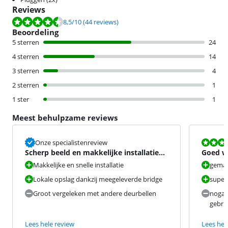
Reviews
Beoordeling is 8,5 van de 10, gebaseerd op 44 reviews.
8,5
/10
(44 reviews)
Beoordeling
5 sterren
24
4 sterren
14
3 sterren
4
2 sterren
1
1 ster
1
Meest behulpzame reviews
Beoordeling i
Onze specialistenreview
Scherp beeld en makkelijke installatie
Goed w
ondanks formaat
Makkelijke en snelle installatie
gemakk
Lokale opslag dankzij meegeleverde bridge
super
Groot vergeleken met andere deurbellen
nogal
gebru
Lees hele review
Lees hel