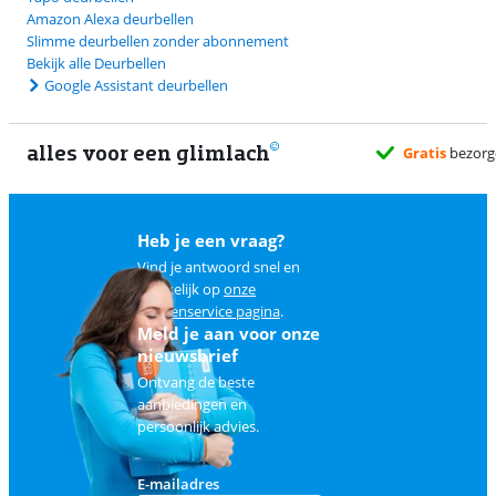
Amazon Alexa deurbellen
Slimme deurbellen zonder abonnement
Bekijk alle Deurbellen
Google Assistant deurbellen
alles voor een glimlach
Heb je een vraag?
Vind je antwoord snel en
makkelijk op
onze
klantenservice pagina
.
Meld je aan voor onze
nieuwsbrief
Ontvang de beste
aanbiedingen en
persoonlijk advies.
E-mailadres