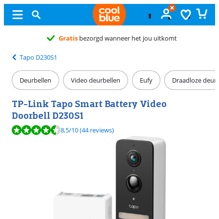
Gratis
ruilen
Tapo D230S1
Deurbellen
Video deurbellen
Eufy
Draadloze deurb
TP-Link Tapo Smart Battery Video
Doorbell D230S1
Beoordeling is 8,5 van de 10, gebaseerd op 44 reviews.
8,5
/10
(44 reviews)