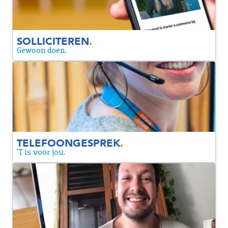
SOLLICITEREN
.
Gewoon doen.
Telefoongesprek
We willen je iets beter leren kennen tijdens een
telefoongesprek. Tijdens dit gesprek vragen we naar je
motivatie voor Coolblue en de functie.
TELEFOONGESPREK
.
'T is voor jou.
1e ronde
We gaan verder met elkaar in gesprek, zodat we elkaar
allerlei vragen kunnen stellen. Zo wordt het voor jou
duidelijker wat de rol inhoudt en krijgen wij een beter beeld
van jouw ervaring.