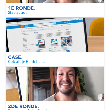
1E RONDE
.
Startschot.
Case
Met een online case krijg je een voorproefje van de functie
en laat jij meteen zien wat je in huis hebt.
CASE
.
Ook als je Henk heet.
2de ronde
Een laatste moment om nóg dieper in te gaan op de rol en
om elkaar de laatste brandende vragen te stellen.
2DE RONDE
.