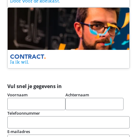
Door voor de koelkast.
Contract
Yes! We zijn een match. Je krijgt een contract van ons. Alleen
nog even tekenen en dan maken we het officieel.
CONTRACT
.
Ja ik wil.
Vul snel je gegevens in
Voornaam
Achternaam
Telefoonnummer
E-mailadres