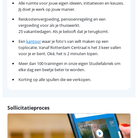
Alle ruimte voor jouw eigen ideeën, initiatieven en keuzes.
Jij doet je werk op jouw manier.
Reiskostenvergoeding, pensioenregeling en een
vergoeding voor als je thuiswerkt.
25 vakantiedagen. Als je belooft dat je terugkomt.
Een
kantoor
waar je foto's van wilt maken op een
toplocatie. Vanaf Rotterdam Centraal is het 3 keer vallen
voor je er bent. Oké, het is 2 minuten lopen.
Meer dan 100 trainingen in onze eigen Studiefabriek om
elke dag een beetje beter te worden.
Korting op alle spullen die we verkopen.
Sollicitatieproces
Solliciteren
Laat je gegevens achter en je hoort zo snel mogelijk of je
doorgaat naar de volgende ronde.