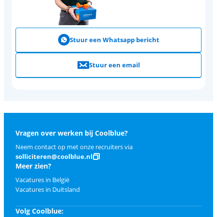
Stuur een Whatsapp bericht
Stuur een email
Vragen over werken bij Coolblue?
Neem contact op met onze recruiters via
solliciteren@coolblue.nl
Meer zien?
Vacatures in België
Vacatures in Duitsland
Volg Coolblue: