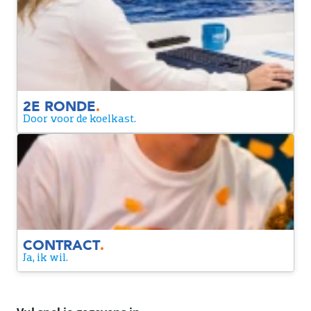
2E RONDE
Een laatste moment om nóg dieper in te gaan op de rol en
om elkaar de laatste brandende vragen te stellen.
2E RONDE
.
Door voor de koelkast.
CONTRACT
Yes! We zijn een match. Je krijgt een contract van ons. Alleen
nog even tekenen en dan maken we het officieel.
CONTRACT
.
Ja, ik wil.