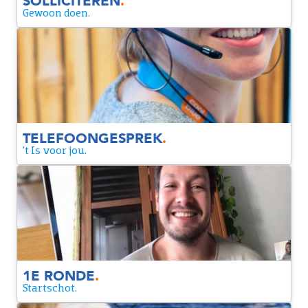
SOLLICITEREN
.
Gewoon doen.
TELEFOONGESPREK
We willen je iets beter leren kennen tijdens een
telefoongesprek. Tijdens dit gesprek vragen we naar je
motivatie voor Coolblue en de functie.
TELEFOONGESPREK
.
't Is voor jou.
1E RONDE
We gaan verder met elkaar in gesprek, zodat we elkaar
allerlei vragen kunnen stellen. Zo wordt het voor jou
duidelijker wat de rol inhoudt en krijgen wij een beter beeld
van jouw ervaring.
1E RONDE
.
Startschot.