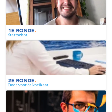
We gaan verder met elkaar in gesprek, zodat we elkaar
allerlei vragen kunnen stellen. Zo wordt het voor jou
duidelijker wat de rol inhoudt en krijgen wij een beter beeld
van jouw ervaring.
1E RONDE
.
Startschot.
2e ronde
Een laatste moment om nóg dieper in te gaan op de rol en
om elkaar de laatste brandende vragen te stellen.
2E RONDE
.
Door voor de koelkast.
Contract
Yes! We zijn een match. Je krijgt een contract van ons. Alleen
nog even tekenen en dan maken we het officieel.