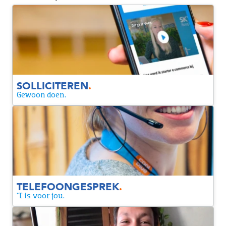
Solliciteren
Laat je gegevens achter en je hoort zo snel mogelijk of je
doorgaat naar de volgende ronde.
SOLLICITEREN
.
Gewoon doen.
Telefoongesprek
We willen je iets beter leren kennen tijdens een
telefoongesprek. Tijdens dit gesprek vragen we naar je
motivatie voor Coolblue en de functie.
TELEFOONGESPREK
.
'T is voor jou.
1e ronde