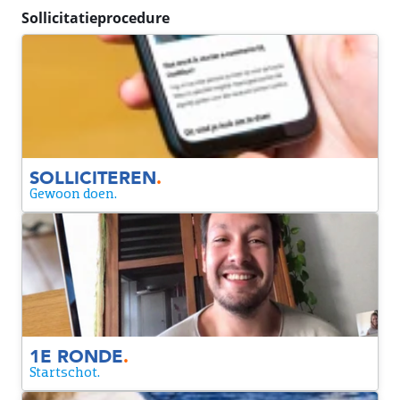
Sollicitatieprocedure
SOLLICITEREN
Laat je gegevens achter en je hoort zo snel mogelijk of je
doorgaat naar de volgende ronde.
SOLLICITEREN
.
Gewoon doen.
1E RONDE
We maken kennis via een video gesprek. Zo krijgen we
meteen een beter beeld van elkaar. Tijdens dit gesprek
vragen we naar je motivatie voor Coolblue en de functie.
1E RONDE
.
Startschot.