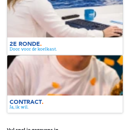
2E RONDE
Een laatste moment op kantoor om nóg dieper in te gaan
op de rol en om elkaar de laatste brandende vragen te
stellen.
2E RONDE
.
Door voor de koelkast.
CONTRACT
Yes! We zijn een match. Je krijgt een contract van ons. Alleen
nog even tekenen en dan maken we het officieel.
CONTRACT
.
Ja, ik wil.