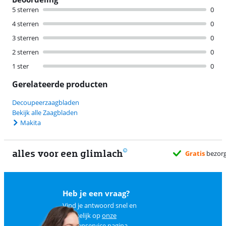
5 sterren
0
4 sterren
0
3 sterren
0
2 sterren
0
1 ster
0
Gerelateerde producten
Decoupeerzaagbladen
Bekijk alle Zaagbladen
Makita
alles voor een glimlach
Gratis
bezorg
Heb je een vraag?
Vind je antwoord snel en
makkelijk op
onze
klantenservice pagina
.