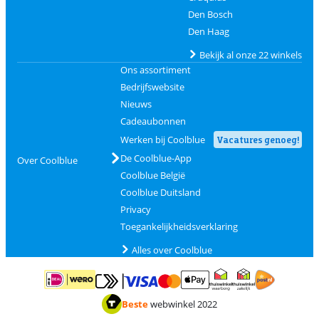
Den Bosch
Den Haag
Bekijk al onze 22 winkels
Ons assortiment
Bedrijfswebsite
Nieuws
Cadeaubonnen
Werken bij Coolblue
Vacatures genoeg!
De Coolblue-App
Over Coolblue
Coolblue België
Coolblue Duitsland
Privacy
Toegankelijkheidsverklaring
Alles over Coolblue
Betalen met MasterCard en Visa via ClickToPay
Betalen met ApplePay
Betalen met iDEAL | Wero
Verzending en 
Thuiswinkel waarborg
Thuiswinkel waarborg
Beste
webwinkel 2022