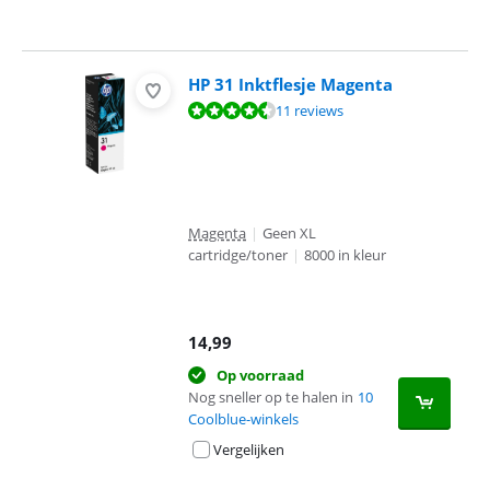
HP 31 Inktflesje Magenta
Beoordeling is 9,2 van de 10, gebaseerd op 11 reviews.
11 reviews
Magenta
|
Geen XL
cartridge/toner
|
8000 in kleur
14,99
Op voorraad
Nog sneller op te halen in
10
Coolblue-winkels
Vergelijken