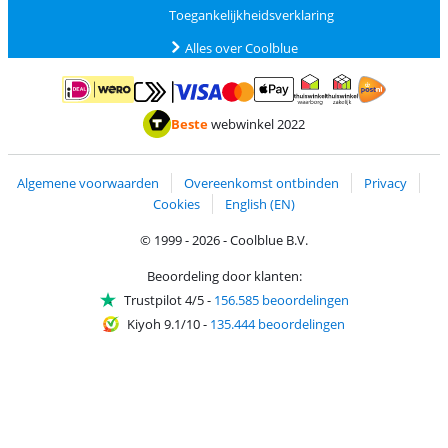
Toegankelijkheidsverklaring
Alles over Coolblue
Betalen met MasterCard en Visa via ClickToPay
Betalen met ApplePay
Betalen met iDEAL | Wero
Verzending en 
Thuiswinkel waarborg
Thuiswinkel waarborg
Beste
webwinkel 2022
Algemene voorwaarden
Overeenkomst ontbinden
Privacy
Cookies
English (EN)
© 1999 - 2026 - Coolblue B.V.
Beoordeling door klanten:
Trustpilot 4/5
-
156.585 beoordelingen
Kiyoh 9.1/10
-
135.444 beoordelingen