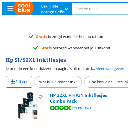
Bekijk alle
categorieën
Gratis
ruilen
Gratis
ruilen
Hp 31/32XL inktflesjes
Je print in één keer duizenden pagina’s uit met de inktflesjes van HP. Deze eenvoudig te recyclen flesjes bevatten originele HP inkt en door het morsbestendige navulsysteem schenk je de inkt gemakkelijk in de juiste tank. De HP 31 en HP 32 Hoge Capaciteits inktflesjes zijn geschikt voor printers in de HP Smart Tank en de HP Smart Tank Plus series. Controleer voor aanschaf goed of jouw printer ook geschikt is voor deze specifieke inkt lijn.
Meer weergeven
Filters
Wat is HP Instant Ink?
Hoe kies je de juiste ink
HP 32XL + HP31 Inktflesjes
Combo Pack
Beoordeling is 9,2 van de 10, gebaseerd op 11 reviews.
11 reviews