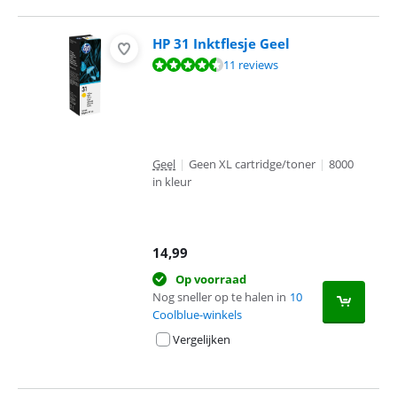
HP 31 Inktflesje Geel
Beoordeling is 9,2 van de 10, gebaseerd op 11 reviews.
11 reviews
Geel
|
Geen XL cartridge/toner
|
8000
in kleur
14,99
Op voorraad
Nog sneller op te halen in
10
Coolblue-winkels
Vergelijken