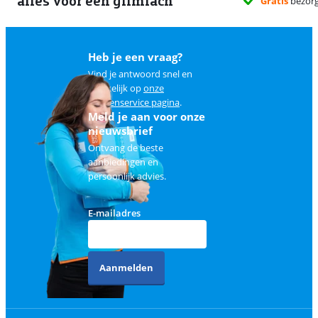
alles voor een glimlach
Heb je een vraag?
Vind je antwoord snel en
makkelijk op
onze
klantenservice pagina
.
Meld je aan voor onze
nieuwsbrief
Ontvang de beste
aanbiedingen en
persoonlijk advies.
E-mailadres
Aanmelden