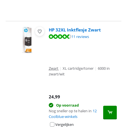
HP 32XL Inktflesje Zwart
Beoordeling is 9,2 van de 10, gebaseerd op 11 reviews.
11 reviews
Zwart
|
XL cartridge/toner
|
6000 in
zwart/wit
24,99
Op voorraad
Nog sneller op te halen in
12
Coolblue-winkels
Vergelijken