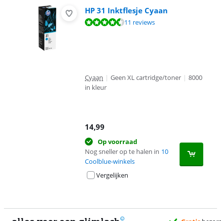
HP 31 Inktflesje Cyaan
Beoordeling is 9,2 van de 10, gebaseerd op 11 reviews.
11 reviews
Cyaan
|
Geen XL cartridge/toner
|
8000
in kleur
14,99
Op voorraad
Nog sneller op te halen in
10
Coolblue-winkels
Vergelijken