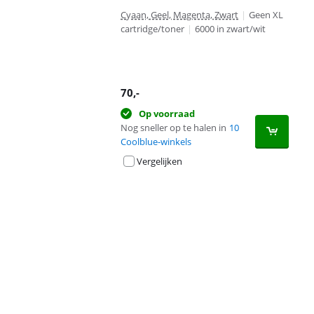
Cyaan, Geel, Magenta, Zwart
|
Geen XL
cartridge/toner
|
6000 in zwart/wit
70
,-
Op voorraad
Nog sneller op te halen in
10
Coolblue-winkels
Vergelijken
Advertentie