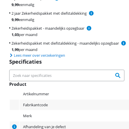
9,99
eenmalig
2 jaar Zekerheidspakket met diefstaldekking
9,99
eenmalig
Zekerheidspakket - maandelijks opzegbaar
1,03
per maand
Zekerheidspakket met diefstaldekking - maandelijks opzegbaar
1,99
per maand
Lees meer over verzekeringen
Specificaties
Product
Product
Artikelnummer
Fabrikantcode
Merk
Afhandeling van je defect