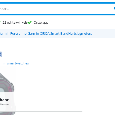
22 échte winkels
Onze app
armin Forerunner
Garmin CIRQA Smart Band
Hartslagmeters
d
rmin smartwatches
rbaar
atieven