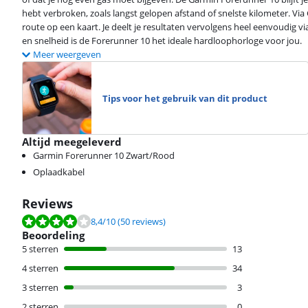
hebt verbroken, zoals langst gelopen afstand of snelste kilometer. Via G
route op een kaart. Je deelt je resultaten vervolgens heel eenvoudig via
en snelheid is de Forerunner 10 het ideale hardloophorloge voor jou.
Meer weergeven
Tips voor het gebruik van dit product
Altijd meegeleverd
Garmin Forerunner 10 Zwart/Rood
Oplaadkabel
Reviews
Beoordeling is 8,4 van de 10, gebaseerd op 50 reviews.
8,4
/10
(50 reviews)
Beoordeling
5 sterren
13
4 sterren
34
3 sterren
3
2 sterren
0