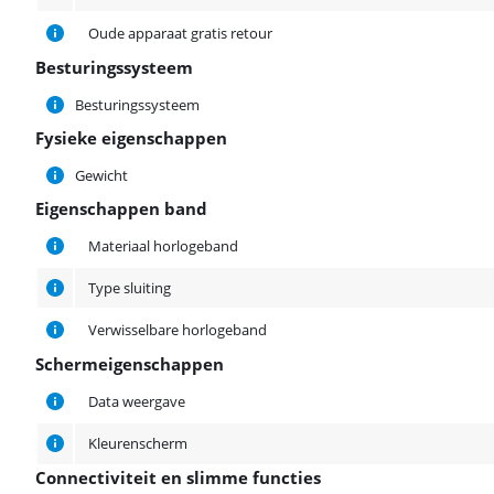
Oude apparaat gratis retour
Besturingssysteem
Besturingssysteem
Besturingssysteem
Fysieke eigenschappen
Fysieke eigenschappen
Gewicht
Eigenschappen band
Eigenschappen band
Materiaal horlogeband
Type sluiting
Verwisselbare horlogeband
Schermeigenschappen
Schermeigenschappen
Data weergave
Kleurenscherm
Connectiviteit en slimme functies