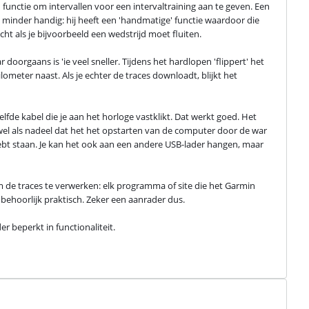
en functie om intervallen voor een intervaltraining aan te geven. Een 
ie minder handig: hij heeft een 'handmatige' functie waardoor die 
cht als je bijvoorbeeld een wedstrijd moet fluiten.
orgaans is 'ie veel sneller. Tijdens het hardlopen 'flippert' het 
meter naast. Als je echter de traces downloadt, blijkt het 
e kabel die je aan het horloge vastklikt. Dat werkt goed. Het 
wel als nadeel dat het het opstarten van de computer door de war 
ebt staan. Je kan het ook aan een andere USB-lader hangen, maar 
de traces te verwerken: elk programma of site die het Garmin 
 behoorlijk praktisch. Zeker een aanrader dus.
r beperkt in functionaliteit.