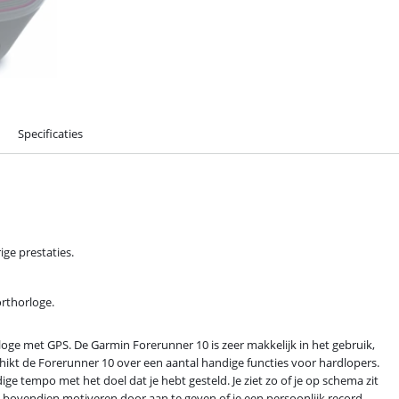
Specificaties
ige prestaties.
orthorloge.
ge met GPS. De Garmin Forerunner 10 is zeer makkelijk in het gebruik,
hikt de Forerunner 10 over een aantal handige functies voor hardlopers.
idige tempo met het doel dat je hebt gesteld. Je ziet zo of je op schema zit
je bovendien motiveren door aan te geven of je een persoonlijk record