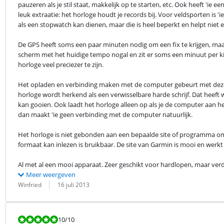
pauzeren als je stil staat, makkelijk op te starten, etc. Ook heeft 'ie e
leuk extraatie: het horloge houdt je records bij. Voor veldsporten is '
als een stopwatch kan dienen, maar die is heel beperkt en helpt niet e
De GPS heeft soms een paar minuten nodig om een fix te krijgen, maar do
scherm met het huidige tempo nogal en zit er soms een minuut per kilo
horloge veel preciezer te zijn.
Het opladen en verbinding maken met de computer gebeurt met dezelfd
horloge wordt herkend als een verwisselbare harde schrijf. Dat heeft 
kan gooien. Ook laadt het horloge alleen op als je de computer aan h
dan maakt 'ie geen verbinding met de computer natuurlijk.
Het horloge is niet gebonden aan een bepaalde site of programma om 
formaat kan inlezen is bruikbaar. De site van Garmin is mooi en werkt
Al met al een mooi apparaat. Zeer geschikt voor hardlopen, maar verde
Meer weergeven
Beoordeling door:
Datum:
Winfried
16 juli 2013
Beoordeling is 10 van de 10.
10
/10