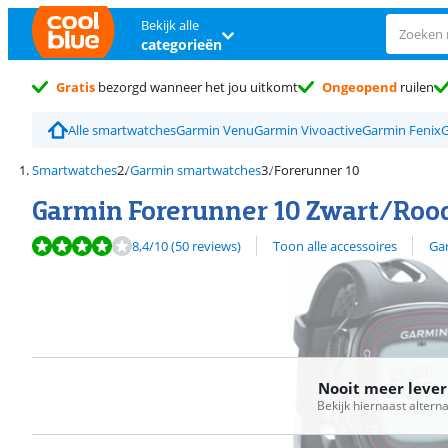
Bekijk alle
categorieën
Gratis
bezorgd wanneer het jou uitkomt
Ongeopend
ruilen
Alle smartwatches
Garmin Venu
Garmin Vivoactive
Garmin Fenix
G
Smartwatches
Garmin smartwatches
Forerunner 10
Garmin Forerunner 10 Zwart/Roo
Beoordeling is 8,4 van de 10, gebaseerd op 50 reviews.
Bekijk alle
8,4
/10
(50 reviews)
Toon alle accessoires
Ga
Nooit meer leve
Bekijk hiernaast altern