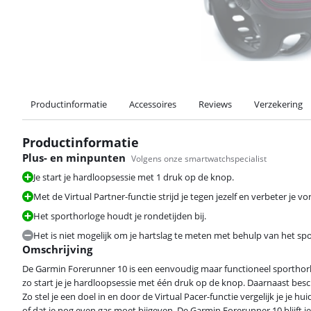
Productinformatie
Accessoires
Reviews
Verzekering
Productinformatie
Plus- en minpunten
Volgens onze smartwatchspecialist
Je start je hardloopsessie met 1 druk op de knop.
Met de Virtual Partner-functie strijd je tegen jezelf en verbeter je vor
Het sporthorloge houdt je rondetijden bij.
Het is niet mogelijk om je hartslag te meten met behulp van het sp
Omschrijving
De Garmin Forerunner 10 is een eenvoudig maar functioneel sporthorlo
zo start je je hardloopsessie met één druk op de knop. Daarnaast besc
Zo stel je een doel in en door de Virtual Pacer-functie vergelijk je je hu
of dat je nog even gas moet bijgeven. De Garmin Forerunner 10 blijft 