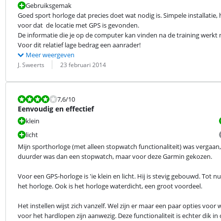
Gebruiksgemak
Goed sport horloge dat precies doet wat nodig is. Simpele installatie, 
voor dat  de locatie met GPS is gevonden.

De informatie die je op de computer kan vinden na de training werkt 
Voor dit relatief lage bedrag een aanrader!
Meer weergeven
Beoordeling door:
Datum:
J. Sweerts
23 februari 2014
Beoordeling is 7,6 van de 10.
7,6
/10
Eenvoudig en effectief
klein
licht
Mijn sporthorloge (met alleen stopwatch functionaliteit) was vergaan
duurder was dan een stopwatch, maar voor deze Garmin gekozen.
Voor een GPS-horloge is 'ie klein en licht. Hij is stevig gebouwd. Tot
het horloge. Ook is het horloge waterdicht, een groot voordeel.
Het instellen wijst zich vanzelf. Wel zijn er maar een paar opties voor
voor het hardlopen zijn aanwezig. Deze functionaliteit is echter dik in