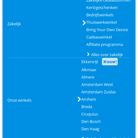
Zakelijke cadeaubonnen
Kerstgeschenken
Bedrijfswinkels
Thuiswerkwinkel
Zakelijk
Bring Your Own Device
Cadeauwinkel
Affiliate programma
Alles over zakelijk
Ekkersrijt
Nieuw!
Alkmaar
Almere
Amsterdam West
Amsterdam Zuidas
Arnhem
Onze winkels
Breda
Cruquius
Den Bosch
Den Haag