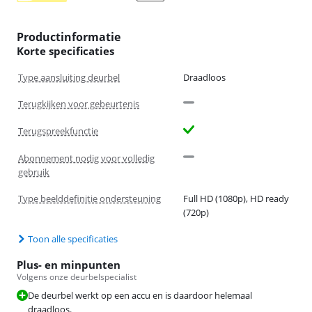
Productinformatie
Korte specificaties
Type aansluiting deurbel
Draadloos
Terugkijken voor gebeurtenis
Terugspreekfunctie
Abonnement nodig voor volledig
gebruik
Type beelddefinitie ondersteuning
Full HD (1080p), HD ready
(720p)
Toon alle specificaties
Plus- en minpunten
Volgens onze deurbelspecialist
De deurbel werkt op een accu en is daardoor helemaal
draadloos.