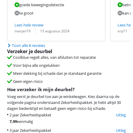
goede bewegingsdetectie
betro
te groot
kan n
Lees hele review
Lees hel
Beoordeling door:
Datum:
Beoordeling 
Datum:
marjan19
13 augustus 2024
erp11
Toon alle 8 reviews
Verzeker je deurbel
Coolblue regelt alles, van afsluiten tot reparatie
Voor bijna alle ongelukken
Meer dekking bij schade dan je standaard garantie
Geen eigen risico
Hoe verzeker ik mijn deurbel?
Voeg eerst je deurbel toe aan je winkelwagen. Kies daarna op de
volgende pagina onderstaand Zekerheidspakket. Je hebt altijd 30
dagen bedenktijd en betaalt geen eigen risico bij schade.
2 jaar Zekerheidspakket
Uitleg
7,99
eenmalig
3 jaar Zekerheidspakket
Uitleg