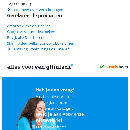
8,99
eenmalig
Lees meer over verzekeringen
Gerelateerde producten
Amazon Alexa deurbellen
Google Assistant deurbellen
Bekijk alle Deurbellen
Slimme deurbellen zonder abonnement
Samsung SmartThings deurbellen
alles voor een glimlach
Heb je een vraag?
Vind je antwoord snel en
makkelijk op
onze
klantenservice pagina
.
Meld je aan voor onze
nieuwsbrief
Ontvang de beste