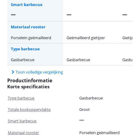
Smart barbecue
Materiaal rooster
Porselein geëmailleerd
Geëmailleerd gietijzer
Gietijz
Type barbecue
Gasbarbecue
Gasbarbecue
Gasba
Toon volledige vergelijking
Productinformatie
Korte specificaties
Type barbecue
Gasbarbecue
Totale kookoppervlakte
Groot
Smart barbecue
Materiaal rooster
Porselein geëmailleerd