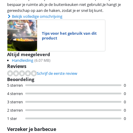
bespaar je ruimte als je de buitenkeuken niet gebruikt.Je hangt je
gereedschap op aan de haken, zodat je er snel bij kunt.
Bekijk volledige omschrijving
Tips voor het gebruik van dit
product
Altijd meegeleverd
Handleiding
(
6.07
MB)
Reviews
Schrijf de eerste review
Beoordeling
5 sterren
0
4 sterren
0
3 sterren
0
2 sterren
0
1 ster
0
Verzeker je barbecue