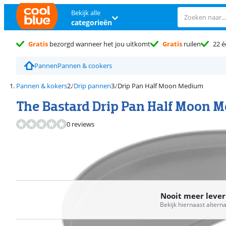
Bekijk alle
categorieën
Gratis
bezorgd wanneer het jou uitkomt
Gratis
ruilen
22 é
Pannen
Pannen & cookers
Pannen & kokers
Drip pannen
Drip Pan Half Moon Medium
The Bastard Drip Pan Half Moon 
0 reviews
Nooit meer leve
Bekijk hiernaast altern