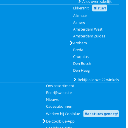
Alles over zakelijk
Ekkersrijt
Nieuw!
Alkmaar
Almere
Amsterdam West
Amsterdam Zuidas
Arnhem
Breda
Cruquius
Den Bosch
Den Haag
Bekijk al onze 22 winkels
Ons assortiment
Bedrijfswebsite
Nieuws
Cadeaubonnen
Werken bij Coolblue
Vacatures genoeg!
De Coolblue-App