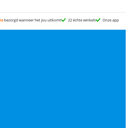
is
bezorgd wanneer het jou uitkomt
22 échte winkels
Onze app