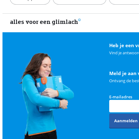
alles voor een glimlach
Heb je een v
Vind je antwoor
Meld je aan 
Ontvang de best
E-mailadres
Aanmelden