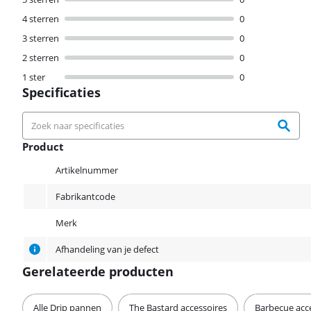
4 sterren
0
3 sterren
0
2 sterren
0
1 ster
0
Specificaties
Product
Product
Artikelnummer
Fabrikantcode
Merk
Afhandeling van je defect
Gerelateerde producten
Alle Drip pannen
The Bastard accessoires
Barbecue acc