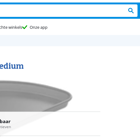
chte winkels
Onze app
Medium
rbaar
atieven