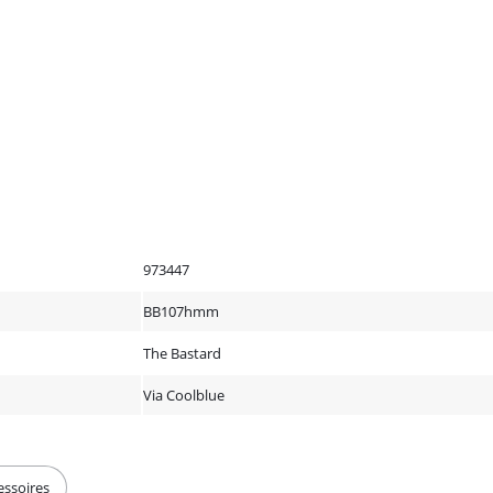
973447
BB107hmm
The Bastard
Via Coolblue
essoires