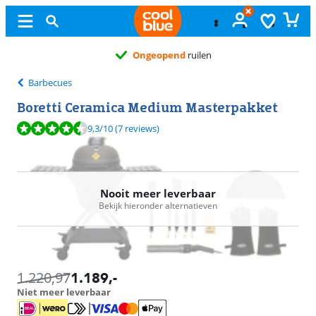
Ongeopend
ruilen
Barbecues
Boretti Ceramica Medium Masterpakket
Beoordeling is 9,3 van de 10, gebaseerd op 7 reviews.
9,3
/10
(7 reviews)
Nooit meer leverbaar
Bekijk hieronder alternatieven
1.220,97
1.189
,-
Niet meer leverbaar