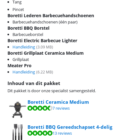
Tang
Pincet
Boretti Lederen Barbecuehandschoenen
Barbecuehandschoenen (één paar)
Boretti BBQ Borstel
Barbecueborstel
Boretti Electric Barbecue Lighter
Handleiding
(
3.09
MB)
Boretti Grillplaat Ceramica Medium
Grillplaat
Meater Pro
Handleiding
(
6.22
MB)
Inhoud van dit pakket
Dit pakket is door onze specialist samengesteld.
Boretti Ceramica Medium
Beoordeling is 9,3 van de 10, gebaseerd op 7 reviews.
7 reviews
Boretti BBQ Gereedschapset 4-delig
Beoordeling is 9,6 van de 10, gebaseerd op 13 reviews.
13 reviews