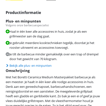
Productinformatie
Plus- en minpunten
Volgens onze barbecuespecialist
Haal in één keer alle accessoires in huis, zodat je als een
grillmeester aan de slag gaat.
Je gebruikt meerdere kooktechnieken tegelijk, doordat je het
rooster uitneemt en accessoires toevoegt.
Je tilt de barbecue minder gemakkelijk over een trap of drempel
door het gewicht van 70 kilogram.
Bekijk alle plus- en minpunten
Omschrijving
Met het Boretti Ceramica Medium Masterpakket barbecue je als
een meester. Je haalt in één keer alle nodige accessoires in huis.
Denk aan een gereedschapsset, barbecuehandschoenen, een
reinigingsborstel en een aansteker. De meegeleverde grillplaat
heeft een gladde en geribbelde kant. Zo bak je een ei of geef je jouw
vlees duidelijke grillstrepen. Met de vleesthermometer houd je
jouw gerecht precies in de gaten. Zo is het altijd goed gaar. De