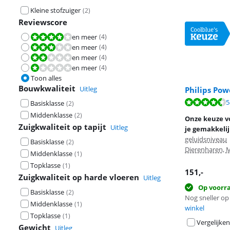
Kleine stofzuiger
(
2
)
Reviewscore
en meer
(
4
)
Beoordeling is 8,0 van de 10.
en meer
(
4
)
Beoordeling is 6,0 van de 10.
en meer
(
4
)
Beoordeling is 4,0 van de 10.
en meer
(
4
)
Beoordeling is 2,0 van de 10.
Toon alles
Bouwkwaliteit
Uitleg
Philips Pow
Beoordeling is 
5
Basisklasse
(
2
)
Beoordeling is
Middenklasse
(
2
)
Onze keuze vo
Zuigkwaliteit op tapijt
Uitleg
je gemakkelijk
geluidsniveau
Basisklasse
(
2
)
Dierenharen, 
Middenklasse
(
1
)
Topklasse
(
1
)
151
,-
Zuigkwaliteit op harde vloeren
Uitleg
Op voorr
Basisklasse
(
2
)
Nog sneller op 
Middenklasse
(
1
)
winkel
Topklasse
(
1
)
Vergelijken
Gewicht
Uitleg