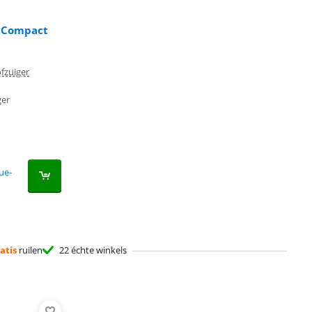
o Compact
fzuiger
ger
ue-
atis
ruilen
22 échte winkels