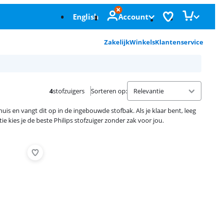
English
Account
Zakelijk
Winkels
Klantenservice
4
stofzuigers
Sorteren op
:
 huis en vangt dit op in de ingebouwde stofbak. Als je klaar bent, leeg
ie kies je de beste Philips stofzuiger zonder zak voor jou.
Advertentie