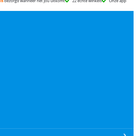
is
bezorgd wanneer het jou uitkomt
22 échte winkels
Onze app