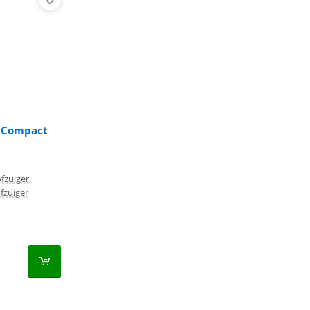
o Compact
fzuiger
ofzuiger