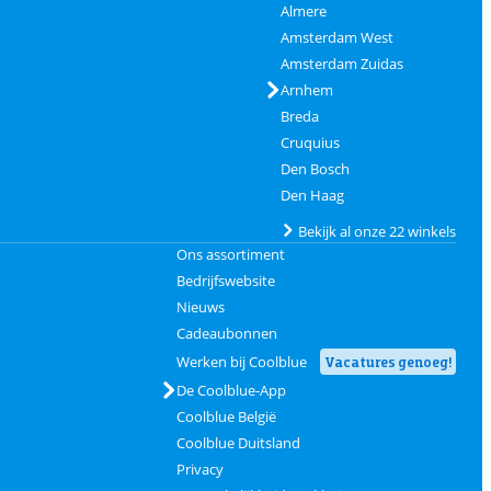
Almere
Amsterdam West
Amsterdam Zuidas
Arnhem
Breda
Cruquius
Den Bosch
Den Haag
Bekijk al onze 22 winkels
Ons assortiment
Bedrijfswebsite
Nieuws
Cadeaubonnen
Werken bij Coolblue
Vacatures genoeg!
De Coolblue-App
Coolblue België
Coolblue Duitsland
Privacy