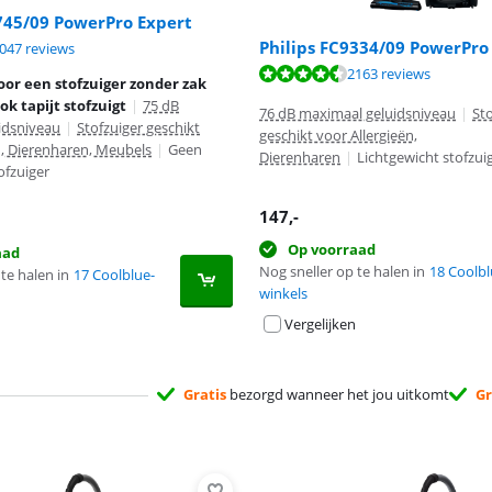
745/09 PowerPro Expert
Philips FC9334/09 PowerPr
 8,8 van de 10, gebaseerd op 3047 reviews.
047 reviews
 8,6 van de 10, gebaseerd op 2163 reviews.
2163 reviews
or een stofzuiger zonder zak
k tapijt stofzuigt
|
75 dB
76 dB maximaal geluidsniveau
|
Sto
idsniveau
|
Stofzuiger geschikt
geschikt voor Allergieën,
n, Dierenharen, Meubels
|
Geen
Dierenharen
|
Lichtgewicht stofzui
ofzuiger
147
,-
Op voorraad
aad
Nog sneller op te halen in
18 Coolbl
te halen in
17 Coolblue-
winkels
Vergelijken
Gratis
bezorgd wanneer het jou uitkomt
Gr