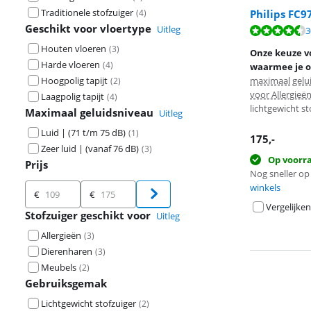
Traditionele stofzuiger
(
4
)
Philips FC9
Geschikt voor vloertype
Uitleg
Beoordeling is
3
Beoordeling is
Houten vloeren
(
3
)
Onze keuze vo
Harde vloeren
(
4
)
waarmee je oo
Hoogpolig tapijt
maximaal gelu
(
2
)
voor Allergieë
Laagpolig tapijt
(
4
)
lichtgewicht st
Maximaal geluidsniveau
Uitleg
Luid | (71 t/m 75 dB)
(
1
)
175
,-
Zeer luid | (vanaf 76 dB)
(
3
)
Op voorr
Prijs
Nog sneller op 
Prijs
winkels
€
€
Vergelijken
Stofzuiger geschikt voor
Uitleg
Allergieën
(
3
)
Dierenharen
(
3
)
Meubels
(
2
)
Gebruiksgemak
Lichtgewicht stofzuiger
(
2
)