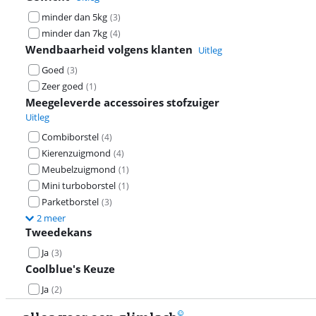
minder dan 5kg
(
3
)
minder dan 7kg
(
4
)
Wendbaarheid volgens klanten
Uitleg
Goed
(
3
)
Zeer goed
(
1
)
Meegeleverde accessoires stofzuiger
Uitleg
Combiborstel
(
4
)
Kierenzuigmond
(
4
)
Meubelzuigmond
(
1
)
Mini turboborstel
(
1
)
Parketborstel
(
3
)
2 meer
Tweedekans
Ja
(
3
)
Coolblue's Keuze
Ja
(
2
)