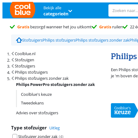
Bekijk alle
categorieën
Gratis
bezorgd wanneer het jou uitkomt
Gratis
ruilen
22 é
Stofzuigers
Philips stofzuigers
Philips stofzuigers zonder zak
Phil
Zoekresultaten en sortering
Philip
Coolblue.nl
Stofzuigen
Stofzuigers
Een Philips sto
Philips stofzuigers
je 'm boven de 
Philips stofzuigers zonder zak
Philips PowerPro stofzuigers zonder zak
Coolblue's keuze
Tweedekans
Advies over stofzuigers
Type stofzuiger
Uitleg
Stofzuiger zonder zak
(
4
)