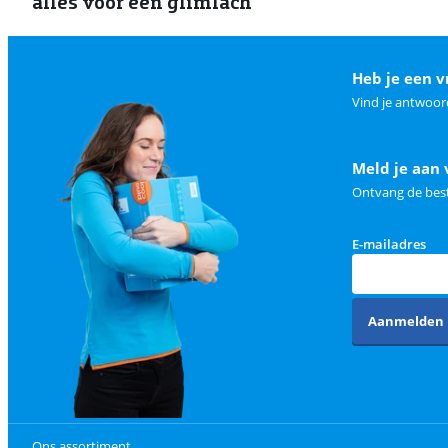
alles voor een glimlach
Heb je een v
Vind je antwoor
Meld je aan 
Ontvang de best
E-mailadres
Aanmelden
Ons assortiment