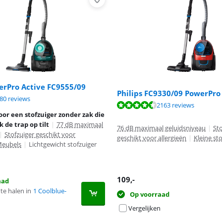
erPro Active FC9555/09
Philips FC9330/09 PowerPr
8,5 van de 10, gebaseerd op 580 reviews.
80 reviews
 8,6 van de 10, gebaseerd op 2163 reviews.
2163 reviews
or een stofzuiger zonder zak die
 de trap op tilt
|
77 dB maximaal
76 dB maximaal geluidsniveau
|
Sto
|
Stofzuiger geschikt voor
geschikt voor allergieën
|
Kleine st
Meubels
|
Lichtgewicht stofzuiger
109
,-
aad
te halen in
1 Coolblue-
Op voorraad
Vergelijken