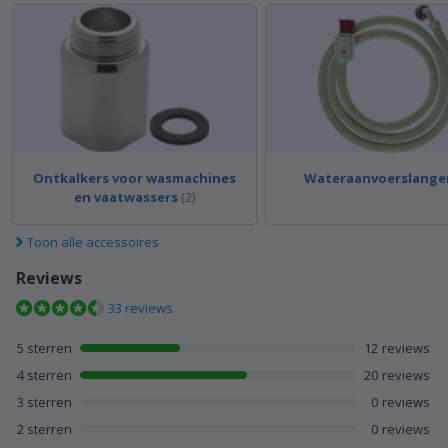
Ontkalkers voor wasmachines
Wateraanvoerslange
en vaatwassers
(2)
Toon alle accessoires
Reviews
33 reviews
12 reviews met 5 sterren
5 sterren
12
reviews
20 reviews met 4 sterren
4 sterren
20
reviews
0 reviews met 3 sterren
3 sterren
0
reviews
0 reviews met 2 sterren
2 sterren
0
reviews