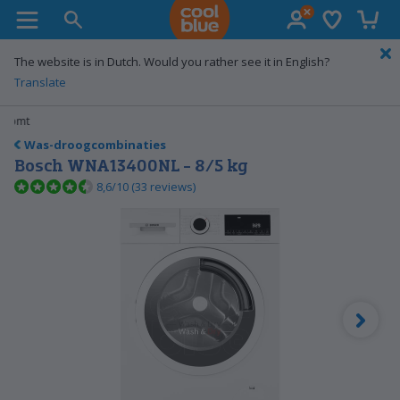
Verlanglijst
Winke
Coolblue home
The website is in Dutch. Would you rather see it in English?
Translate
Gratis
ruilen
Was-droogcombinaties
Bosch WNA13400NL - 8/5 kg
8,6/10 (33 reviews)