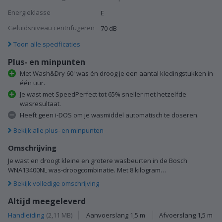
Energieklasse
E
Geluidsniveau centrifugeren
70 dB
Toon alle specificaties
Plus- en minpunten
Met Wash&Dry 60' was én droog je een aantal kledingstukken in
één uur.
Je wast met SpeedPerfect tot 65% sneller met hetzelfde
wasresultaat.
Heeft geen i-DOS om je wasmiddel automatisch te doseren.
Bekijk alle plus- en minpunten
Omschrijving
Je wast en droogt kleine en grotere wasbeurten in de Bosch
WNA13400NL was-droogcombinatie. Met 8 kilogram…
Bekijk volledige omschrijving
Altijd meegeleverd
Handleiding
(2,11 MB)
Aanvoerslang 1,5 m
Afvoerslang 1,5 m