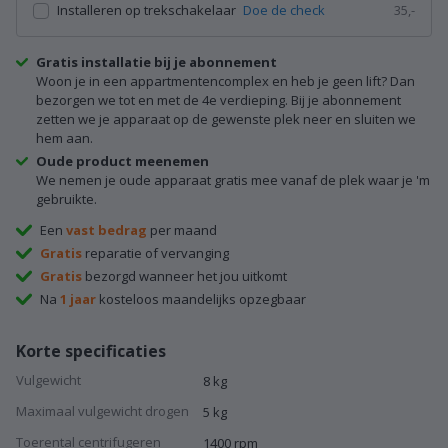
Installeren op trekschakelaar
Doe de check
35,-
Gratis installatie bij je abonnement
Woon je in een appartmentencomplex en heb je geen lift? Dan
bezorgen we tot en met de 4e verdieping. Bij je abonnement
zetten we je apparaat op de gewenste plek neer en sluiten we
hem aan.
Oude product meenemen
We nemen je oude apparaat gratis mee vanaf de plek waar je 'm
gebruikte.
Een
vast bedrag
per maand
Gratis
reparatie of vervanging
Gratis
bezorgd wanneer het jou uitkomt
Na
1 jaar
kosteloos maandelijks opzegbaar
Korte specificaties
Vulgewicht
8 kg
Maximaal vulgewicht drogen
5 kg
Toerental centrifugeren
1400 rpm