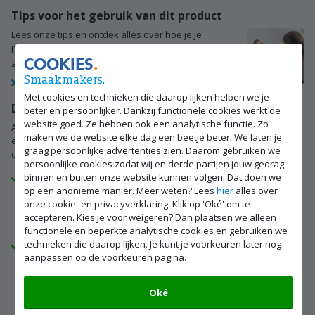
Tips voor het gebruik van dit product
Lees onze tips en ontdek alles over hoe je je
product installeert en op de beste manier
COOKIES
gebruikt.
Smaakmakers.
Bekijk alle ondersteuning
Met cookies en technieken die daarop lijken helpen we je
De voordelen van je was-droogcombinatie huren
beter en persoonlijker. Dankzij functionele cookies werkt de
website goed. Ze hebben ook een analytische functie. Zo
Als je deze was-droogcombinatie huurt, draai je morgen al jouw
maken we de website elke dag een beetje beter. We laten je
eerste was. Je betaalt vandaag alleen de eenmalige kosten en
graag persoonlijke advertenties zien. Daarom gebruiken we
daarna betaal je een vast bedrag huur per maand.
persoonlijke cookies zodat wij en derde partijen jouw gedrag
binnen en buiten onze website kunnen volgen. Dat doen we
Vast bedrag per maand
op een anonieme manier. Meer weten? Lees
hier
alles over
Je betaalt maandelijks een vast bedrag per maand voor de was-
onze cookie- en privacyverklaring. Klik op 'Oké' om te
droogcombinatie. Zonder onverwachte kosten voor reparatie of
accepteren. Kies je voor weigeren? Dan plaatsen we alleen
andere services. Zo weet je altijd waar je aan toe bent.
functionele en beperkte analytische cookies en gebruiken we
technieken die daarop lijken. Je kunt je voorkeuren later nog
Ultiem gemak
aanpassen op de voorkeuren pagina.
We bezorgen de was-droogcombinatie op de afgesproken dag
bij je thuis. Is de was-droogcombinatie kapot of werkt hij niet
naar wens? Dan repareren of vervangen we hem binnen twee
Oké
werkdagen kosteloos.