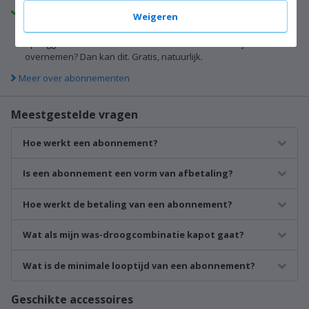
Flexibel
Weigeren
Na 1 jaar kun je het abonnement kosteloos maandelijks
opzeggen. Wil iemand anders het abonnement van je
overnemen? Dan kan dit. Gratis, natuurlijk.
Meer over abonnementen
Meestgestelde vragen
Hoe werkt een abonnement?
Is een abonnement een vorm van afbetaling?
Hoe werkt de betaling van een abonnement?
Wat als mijn was-droogcombinatie kapot gaat?
Wat is de minimale looptijd van een abonnement?
Geschikte accessoires