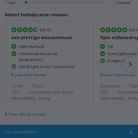
1 reviews met 1 ster
1 ster
1
review
Meest behulpzame reviews
8,8/10
9,6/1
een prettige wasautomaat
stille machine
Stil
voldoende keuze uit
Goed gebouwd
programma's
Drogen is beper
het drogen is een 'compromis'
Lees hele review
Lees hele review
O.l. list
27 juni
Bart lukkes
7 jun
2022
2021
Geschreven voor: Bosch
Geschreven
WNA13400NL - 8/5 kg
WNA13400NL - 8/5 k
Toon alle 33 reviews
Ons assortiment