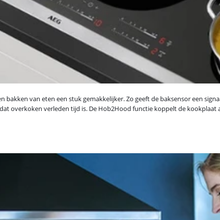
bakken van eten een stuk gemakkelijker. Zo geeft de baksensor een signaal
dat overkoken verleden tijd is. De Hob2Hood functie koppelt de kookplaat aa