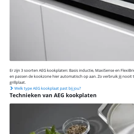
Er zijn 3 soorten AEG kookplaten: Basis inductie, MaxiSense en FlexiB
en passen de kookzone hier automatisch op aan. Zo verbruik jij nooit t
grillplaat.
Welk type AEG kookplaat past bij jou?
Technieken van AEG kookplaten