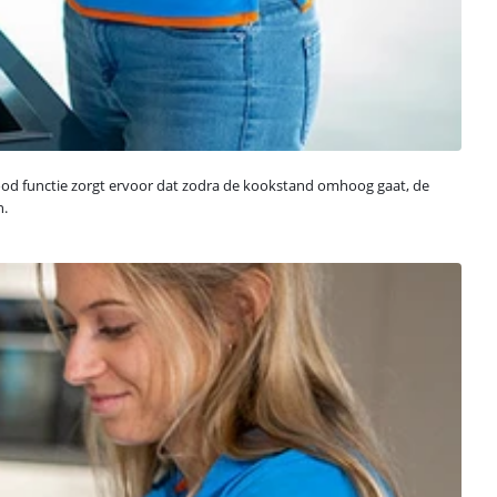
Hood functie zorgt ervoor dat zodra de kookstand omhoog gaat, de
n.