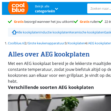
Bekijk alle
categorieën
Gratis
bezorgd wanneer het jou uitkomt
Gratis
ruilen
22 é
Alle kookplaten
Inductie kookplaten
Keramische kookplaten
Gask
Coolblue.nl
Grote keukenapparatuur
Kookplaten
AEG kookplate
Alles over AEG kookplaten
Met een AEG kookplaat bereid je de lekkerste maaltijd
constante temperatuur, zodat jouw biefstuk altijd op de
kookzones aan elkaar voor een grillplaat. Je vindt op de
hebt.
Verschillende soorten AEG kookplaten