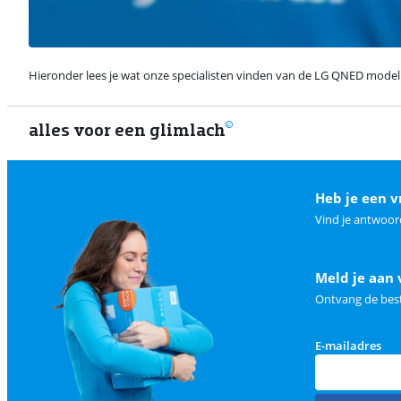
Hieronder lees je wat onze specialisten vinden van de LG QNED modell
alles voor een glimlach
Heb je een v
Vind je antwoor
Meld je aan 
Ontvang de best
E-mailadres