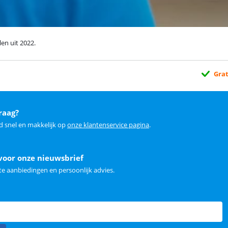
en uit 2022.
Grat
raag?
d snel en makkelijk op
onze klantenservice pagina
.
voor onze nieuwsbrief
e aanbiedingen en persoonlijk advies.