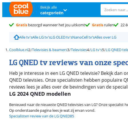
Bekijk alle
categorieën
Gratis
bezorgd wanneer het jou uitkomt
Gratis
ruilen
22 é
Alle tv's
Alle LG tv's
LG OLED tv's
NanoCell tv's
Alles over LG
Coolblue.nl
Televisies & beamers
Televisies
LG tv's
LG QNED tele
LG QNED tv reviews van onze spec
Heb je interesse in een LG QNED televisie? Bekijk dan 
QNED televisies. Onze specialisten hebben populaire Q
reviews lees je alles over de bevindingen van de specia
LG 2024 QNED modellen
Benieuwd naar de nieuwste QNED televisies van LG? Onze specialist h
Op onderstaande pagina lees je wat zij ervan vond.
Specialisten review van de LG QNED85