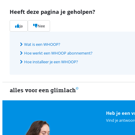
Heeft deze pagina je geholpen?
Ja
Nee
Wat is een WHOOP?
Hoe werkt een WHOOP abonnement?
Hoe installeer je een WHOOP?
alles voor een glimlach
Heb je een v
Vind je antwoor