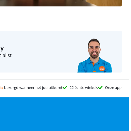
ny
ialist
is
bezorgd wanneer het jou uitkomt
22 échte winkels
Onze app