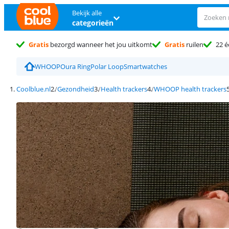
Bekijk alle
categorieën
Gratis
bezorgd wanneer het jou uitkomt
Gratis
ruilen
22 é
WHOOP
Oura Ring
Polar Loop
Smartwatches
Coolblue.nl
Gezondheid
Health trackers
WHOOP health trackers