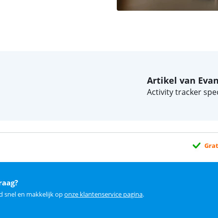
Artikel van Eva
Activity tracker spec
Grat
raag?
d snel en makkelijk op
onze klantenservice pagina
.