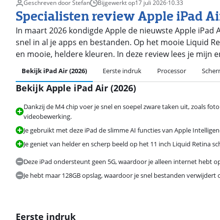
Geschreven door Stefan
Bijgewerkt op
17 juli 2026
·
10.33
Specialisten review Apple iPad Ai
In maart 2026 kondigde Apple de nieuwste Apple iPad Ai
snel in al je apps en bestanden. Op het mooie Liquid Re
en mooie, heldere kleuren. In deze review lees je mijn e
Bekijk iPad Air (2026)
Eerste indruk
Processor
Sche
Bekijk Apple iPad Air (2026)
Beoordeling is 9,3 van de 10, gebaseerd op 41 reviews.
Dankzij de M4 chip voer je snel en soepel zware taken uit, zoals fot
videobewerking.
Je gebruikt met deze iPad de slimme AI functies van Apple Intelligen
Je geniet van helder en scherp beeld op het 11 inch Liquid Retina s
Deze iPad ondersteunt geen 5G, waardoor je alleen internet hebt op
Je hebt maar 128GB opslag, waardoor je snel bestanden verwijdert 
Eerste indruk