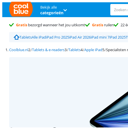
Bekijk alle
categorieën
Gratis
bezorgd wanneer het jou uitkomt
Gratis
ruilen
22 é
Tablets
Alle iPad
iPad Pro 2025
iPad Air 2026
iPad mini 7
iPad 2025
T
Coolblue.nl
Tablets & e-readers
Tablets
Apple iPad
Specialisten 