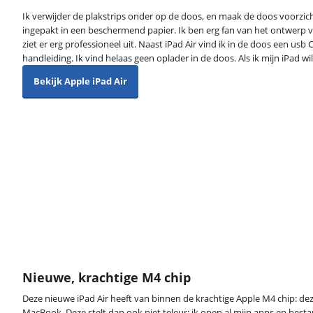
Ik verwijder de plakstrips onder op de doos, en maak de doos voorzicht
ingepakt in een beschermend papier. Ik ben erg fan van het ontwerp v
ziet er erg professioneel uit. Naast iPad Air vind ik in de doos een usb
handleiding. Ik vind helaas geen oplader in de doos. Als ik mijn iPad wil
Bekijk Apple iPad Air
Nieuwe, krachtige M4 chip
Deze nieuwe iPad Air heeft van binnen de krachtige Apple M4 chip: deze
MacBook. Deze stelt dan ook niet teleur: ik open al mijn apps en best