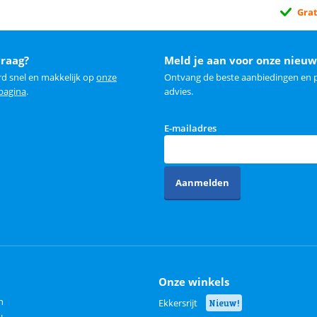
Grat
vraag?
Meld je aan voor onze nieuw
rd snel en makkelijk op
onze
Ontvang de beste aanbiedingen en p
 pagina
.
advies.
E-mailadres
Aanmelden
Onze winkels
n
Ekkersrijt
Nieuw!