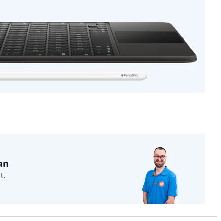
an
t.