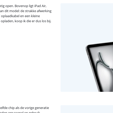
ig open. Bovenop ligt iPad Air,
an dit model: de strakke afwerking
 C oplaadkabel en een kleine
 opladen, koop ik die er dus los bij.
lfde chip als de vorige generatie
anden erg soepel en gebruik