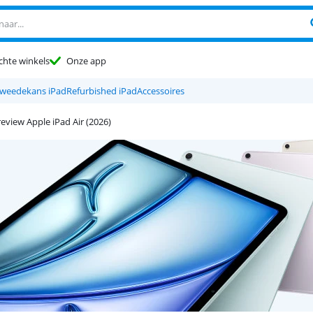
chte winkels
Onze app
weedekans iPad
Refurbished iPad
Accessoires
review Apple iPad Air (2026)