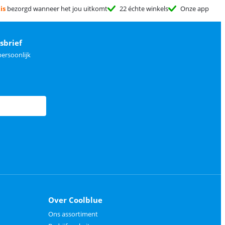
is
bezorgd wanneer het jou uitkomt
22 échte winkels
Onze app
sbrief
ersoonlijk
Over Coolblue
Ons assortiment