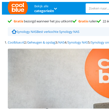
Bekijk alle
categorieën
Gratis
bezorgd wanneer het jou uitkomt
Gratis
ruilen
22 é
Synology NAS
Best verkochte Synology NAS
Coolblue.nl
Geheugen & opslag
NAS
Synology NAS
Synology on