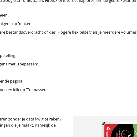
d Google Chrome, Safari, Firefox of Internet explorer) om de gebruikersint
eer'.
volgens op 'maken'.
re bestandsoverdracht of kies 'Hogere flexibiliteit' als je meerdere volumes 
pstelling.
lgens met 'Toepassen'.
gende pagina.
en en klik op 'Toepassen.'
eren zonder je data kwijt te raken?
ringen die je maakt, namelijk de