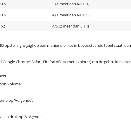
ID 5
3 (1 meer dan RAID 1)
ID 6
4 (1 meer dan RAID 5)
R-2
4/5 (2 meer dan SHR)
ID opstelling wijzigt op een manier die niet in bovenstaande tabel staat, dan
d Google Chrome, Safari, Firefox of Internet explorer) om de gebruikersint
eer'.
oor 'Volume'.
ierna op 'Volgende'.
ze en druk op 'Volgende'.