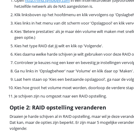
Open
http://find.synology.com
in een internetbrowser (bijvoorbeel
hetzelfde netwerk als de NAS aangesloten is.
Klik linksboven op het hoofdmenu en klik vervolgens op 'Opslagbeh
Kies links in het menu van dit scherm voor 'Opslagpool' en klik ver
Kies 'Betere prestaties' als je maar één volume wilt maken met snelle
geen optie.)
Kies het type RAID dat jij wilt en klik op 'Volgende'.
Kies daarna welke harde schijven je wilt gebruiken voor deze RAID o
Controleer je keuzes nog een keer en bevestig je instellingen vervo
Ga nu links in 'Opslagbeheer' naar 'Volume' en klik daar op 'Maken'.
Laat hem staan op 'Kies een bestaande opslagpool', ga naar de vol
Kies hoe groot het volume moet worden, doorloop de verdere stapp
Je schijven zijn nu omgezet naar een RAID opstelling.
Optie 2: RAID opstelling veranderen
Draaien je harde schijven al in RAID opstelling, maar wil je deze verand
Dat kan, maar de opties zijn beperkt. Er zijn maar 5 mogelijke verande
volgende: