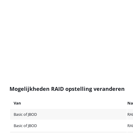
Mogelijkheden RAID opstelling veranderen
Van
Na
Basic of JBOD
RA
Basic of JBOD
RA