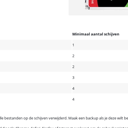
Minimaal aantal schijven
1
2
2
3
4
4
le bestanden op de schijven verwijderd. Maak een backup als je deze wilt b