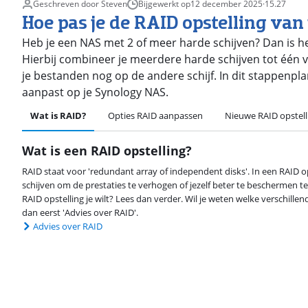
Geschreven door Steven
Bijgewerkt op
12 december 2025
·
15.27
Hoe pas je de RAID opstelling va
Heb je een NAS met 2 of meer harde schijven? Dan is h
Hierbij combineer je meerdere harde schijven tot één v
je bestanden nog op de andere schijf. In dit stappenplan
aanpast op je Synology NAS.
Wat is RAID?
Opties RAID aanpassen
Nieuwe RAID opstel
Wat is een RAID opstelling?
RAID staat voor 'redundant array of independent disks'. In een RAID o
schijven om de prestaties te verhogen of jezelf beter te beschermen te
RAID opstelling je wilt? Lees dan verder. Wil je weten welke verschillend
dan eerst 'Advies over RAID'.
Advies over RAID