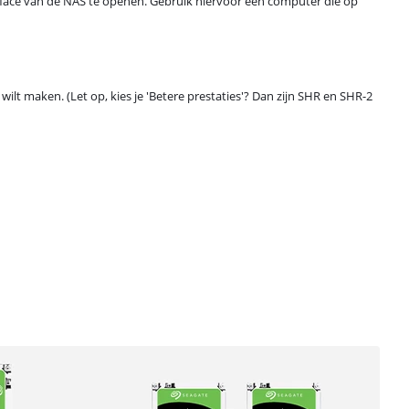
erface van de NAS te openen. Gebruik hiervoor een computer die op
wilt maken. (Let op, kies je 'Betere prestaties'? Dan zijn SHR en SHR-2