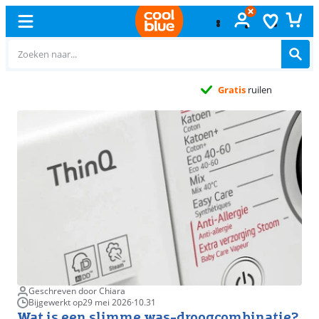
Gratis
ruilen
Geschreven door Chiara
Bijgewerkt op
29 mei 2026
·
10.31
Wat is een slimme was-droogcombinatie?