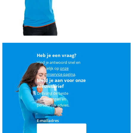
Heb je een vraag?
Vind je antwoord snel en
makkelijk op
onze
klantenservice pagina
.
Meld je aan voor onze
nieuwsbrief
Ontvang de beste
aanbiedingen en
persoonlijk advies.
E-mailadres