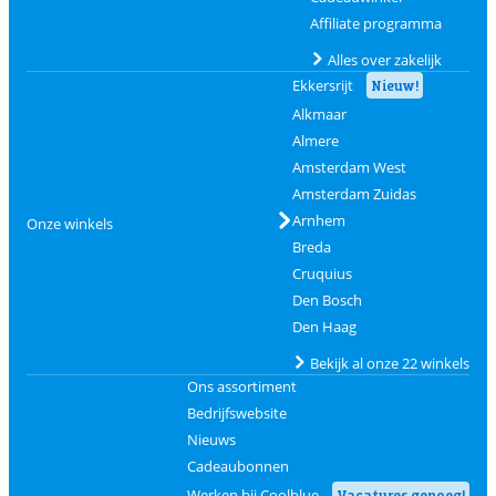
Affiliate programma
Alles over zakelijk
Ekkersrijt
Nieuw!
Alkmaar
Almere
Amsterdam West
Amsterdam Zuidas
Arnhem
Onze winkels
Breda
Cruquius
Den Bosch
Den Haag
Bekijk al onze 22 winkels
Ons assortiment
Bedrijfswebsite
Nieuws
Cadeaubonnen
Werken bij Coolblue
Vacatures genoeg!