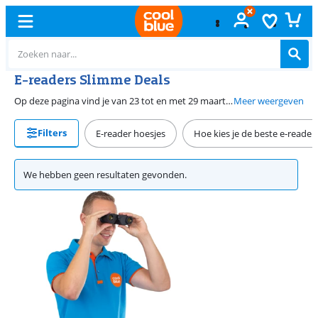
E-readers Slimme Deals
Op deze pagina vind je van 23 tot en met 29 maart 2026 de beste Slimme Deals op e-readers. Je geniet urenlang van je favoriete boeken met een e-reader. Kies voor een waterdichte e-reader en lees ook ontspannen in bad of langs het zwembad. Met een e-reader met fysieke knoppen blader je comfortabel door de bladzijden van je boeken heen. Kies een e-reader met kleurenscherm als je strips leest of boeken met plaatjes.
Meer weergeven
Filters
E-reader hoesjes
Hoe kies je de beste e-reader
We hebben geen resultaten gevonden.