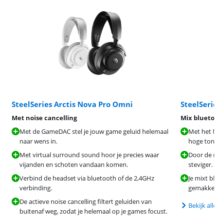
SteelSeries Arctis Nova Pro Omni
SteelSerie
Met noise cancelling
Mix bluetoo
Met de GameDAC stel je jouw game geluid helemaal
Met het N
naar wens in.
hoge tone
Met virtual surround sound hoor je precies waar
Door de m
vijanden en schoten vandaan komen.
steviger.
Verbind de headset via bluetooth of de 2,4GHz
Je mixt bl
verbinding.
gemakkelij
De actieve noise cancelling filtert geluiden van
Bekijk all
buitenaf weg, zodat je helemaal op je games focust.