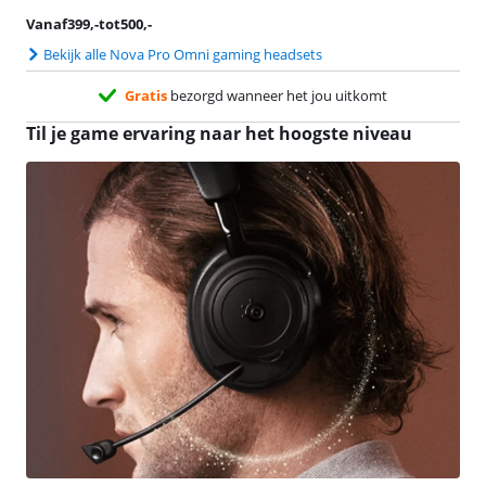
Vanaf
399
,-
tot
500
,-
Bekijk alle Nova Pro Omni gaming headsets
Gratis
bezorgd wanneer het jou uitkomt
Til je game ervaring naar het hoogste niveau