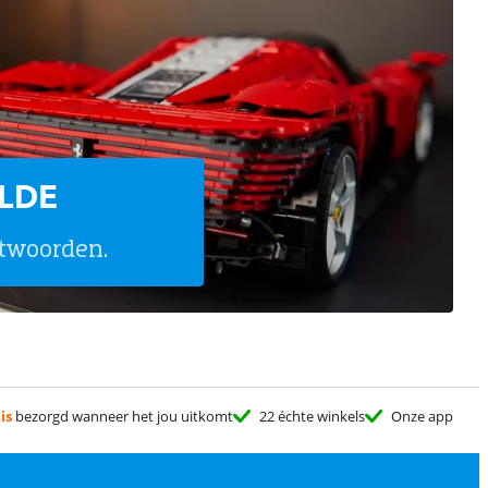
LDE
twoorden.
is
bezorgd wanneer het jou uitkomt
22 échte winkels
Onze app