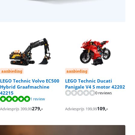
aanbieding
aanbieding
a
LEGO Technic Volvo EC500
LEGO Technic Ducati
L
Hybrid Graafmachine
Panigale V4 S motor 42202
e
42215
4
0 reviews
1 review
279
,-
109
,-
Adviesprijs
399,99
Adviesprijs
199,99
Ad