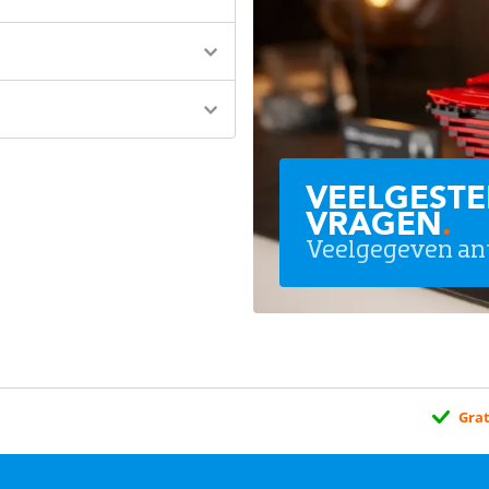
VEELGESTE
VRAGEN
.
Veelgegeven an
Grat