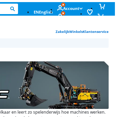
Account
EN
English
Zakelijk
Winkels
Klantenservice
 elkaar en leert zo spelenderwijs hoe machines werken.