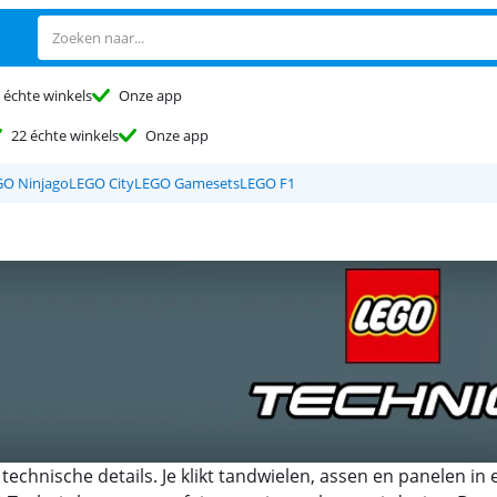
 échte winkels
Onze app
22 échte winkels
Onze app
GO Ninjago
LEGO City
LEGO Gamesets
LEGO F1
echnische details. Je klikt tandwielen, assen en panelen in