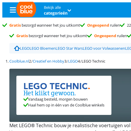
Bekijk alle
categorieën
Gratis
bezorgd wanneer het jou uitkomt
Ongeopend
ruilen
22
Gratis
bezorgd wanneer het jou uitkomt
Ongeopend
ruilen
LEGO
LEGO Bloemen
LEGO Star Wars
LEGO voor Volwassenen
LE
Coolblue.nl
Creatief en Hobby
LEGO
LEGO Technic
LEGO TECHNIC
.
Het klikt gewoon.
Vandaag besteld, morgen bouwen
Haal hem op in één van de Coolblue winkels
Met LEGO® Technic bouw je realistische voertuigen vol t