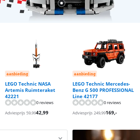
aanbieding
aanbieding
LEGO Technic NASA
LEGO Technic Mercedes-
Artemis Ruimteraket
Benz G 500 PROFESSIONAL
42221
Line 42177
0 reviews
0 reviews
42,99
169
,-
Adviesprijs
59,99
Adviesprijs
249,99