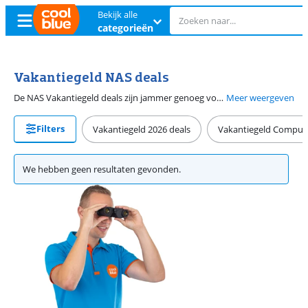
Bekijk alle
categorieën
Vakantiegeld NAS deals
De NAS Vakantiegeld deals zijn jammer genoeg voorbij. Ook nu vind je bij Coolblue gelukkig nog scherpe deals op een NAS. Met een NAS heb je overal toegang tot jouw bestanden. Daarnaast gebruik je een NAS voor het streamen van films en series naar je televisie. Op onze aanbiedingenpagina vind je de NAS die bij jou past.
Meer weergeven
Filters
Vakantiegeld 2026 deals
Vakantiegeld Computer
We hebben geen resultaten gevonden.