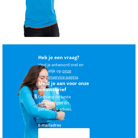
Heb je een vraag?
Vind je antwoord snel en
makkelijk op
onze
klantenservice pagina
.
Meld je aan voor onze
nieuwsbrief
Ontvang de beste
aanbiedingen en
persoonlijk advies.
E-mailadres