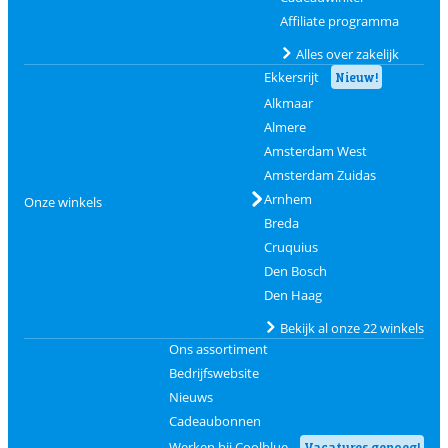
Affiliate programma
Alles over zakelijk
Ekkersrijt
Nieuw!
Alkmaar
Almere
Amsterdam West
Amsterdam Zuidas
Arnhem
Onze winkels
Breda
Cruquius
Den Bosch
Den Haag
Bekijk al onze 22 winkels
Ons assortiment
Bedrijfswebsite
Nieuws
Cadeaubonnen
Werken bij Coolblue
Vacatures genoeg!