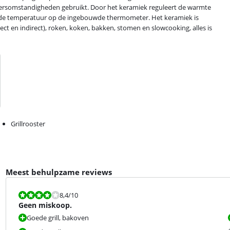
weersomstandigheden gebruikt. Door het keramiek reguleert de warmte
t de temperatuur op de ingebouwde thermometer. Het keramiek is
ct en indirect), roken, koken, bakken, stomen en slowcooking, alles is
Grillrooster
Meest behulpzame reviews
Beoordeling is 8,4 van de 10.
8,4
/10
Geen miskoop.
Goede grill, bakoven