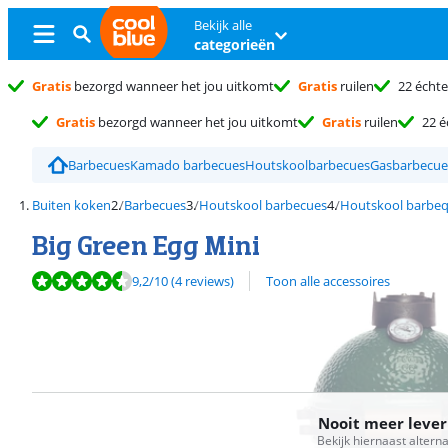
Bekijk alle
categorieën
Gratis
bezorgd wanneer het jou uitkomt
Gratis
ruilen
22 échte
Gratis
bezorgd wanneer het jou uitkomt
Gratis
ruilen
22 é
Barbecues
Kamado barbecues
Houtskoolbarbecues
Gasbarbecue
Buiten koken
Barbecues
Houtskool barbecues
Houtskool barbeq
Big Green Egg Mini
Beoordeling is 9,2 van de 10, gebaseerd op 4 reviews.
9,2
/10
(4 reviews)
Toon alle accessoires
Nooit meer leve
Bekijk hiernaast altern