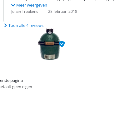
Meer weergeven
Beoordeling door:
Datum:
Johan Troukens
28 februari 2018
Toon alle 4 reviews
gende pagina
betaalt geen eigen