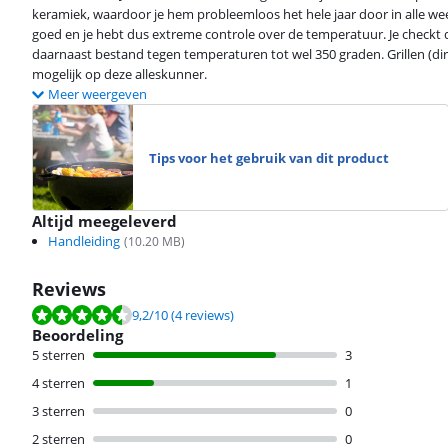
keramiek, waardoor je hem probleemloos het hele jaar door in alle 
goed en je hebt dus extreme controle over de temperatuur. Je check
daarnaast bestand tegen temperaturen tot wel 350 graden. Grillen (dire
mogelijk op deze alleskunner.
Meer weergeven
Tips voor het gebruik van dit product
Altijd meegeleverd
Handleiding
(
10.20
MB)
Reviews
Beoordeling is 9,2 van de 10, gebaseerd op 4 reviews.
9,2
/10
(4 reviews)
Beoordeling
5 sterren
3
4 sterren
1
3 sterren
0
2 sterren
0