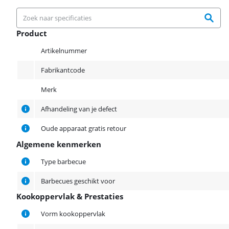
Product
Product
Artikelnummer
Fabrikantcode
Merk
Afhandeling van je defect
Oude apparaat gratis retour
Algemene kenmerken
Algemene kenmerken
Type barbecue
Barbecues geschikt voor
Kookoppervlak & Prestaties
Kookoppervlak & Prestaties
Vorm kookoppervlak