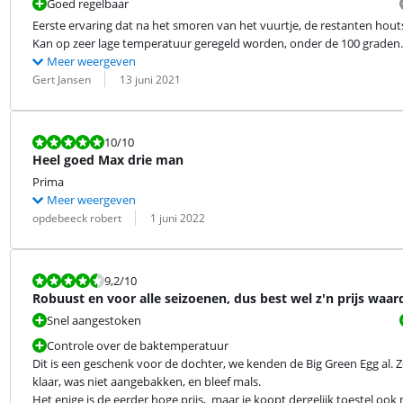
Goed regelbaar
Eerste ervaring dat na het smoren van het vuurtje, de restanten ho
Kan op zeer lage temperatuur geregeld worden, onder de 100 graden.
Meer weergeven
Beoordeling door:
Datum:
Gert Jansen
13 juni 2021
Beoordeling is 10 van de 10.
10
/10
Heel goed Max drie man
Prima
Meer weergeven
Beoordeling door:
Datum:
opdebeeck robert
1 juni 2022
Beoordeling is 9,2 van de 10.
9,2
/10
Robuust en voor alle seizoenen, dus best wel z'n prijs waar
Snel aangestoken
Controle over de baktemperatuur
Dit is een geschenk voor de dochter, we kenden de Big Green Egg al. Ze 
klaar, was niet aangebakken, en bleef mals.

Het enige is de eerder hoge prijs,  maar je koopt dergelijk toestel ook 