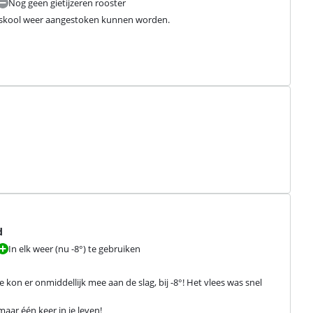
Nog geen gietijzeren rooster
utskool weer aangestoken kunnen worden.

d
In elk weer (nu -8°) te gebruiken
kon er onmiddellijk mee aan de slag, bij -8°! Het vlees was snel 
maar één keer in je leven!