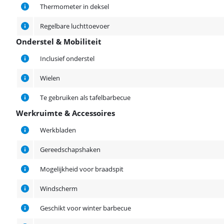
Thermometer in deksel
Regelbare luchttoevoer
Onderstel & Mobiliteit
Onderstel & Mobiliteit
Inclusief onderstel
Wielen
Te gebruiken als tafelbarbecue
Werkruimte & Accessoires
Werkruimte & Accessoires
Werkbladen
Gereedschapshaken
Mogelijkheid voor braadspit
Windscherm
Geschikt voor winter barbecue