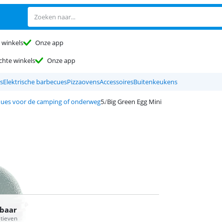
 winkels
Onze app
chte winkels
Onze app
s
Elektrische barbecues
Pizzaovens
Accessoires
Buitenkeukens
ues voor de camping of onderweg
Big Green Egg Mini
rbaar
atieven