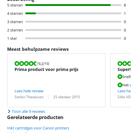
5 sterren
8
4 sterren
1
3 sterren
0
2 sterren
0
1 ster
0
Meest behulpzame reviews
Beoordeling is 9,2 van de 10.
Beoordeling i
9,2
/10
Prima product voor prima prijs
Super!
Snelle
Het w
Lees hele review
Lees hel
Beoordeling door:
Datum:
Beoordeling 
Datum:
Stefan Thewissen
25 oktober 2015
Silke VD
Toon alle 9 reviews
Gerelateerde producten
Inkt cartridges voor Canon printers