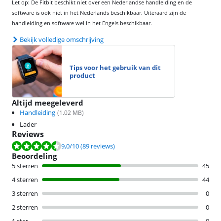
Let op: De Fitbit beschikt niet over een Nederlandse handleiding en de
software is ook niet in het Nederlands beschikbaar. Uiteraard zijn de
handleiding en software wel in het Engels beschikbaar.
Bekijk volledige omschrijving
Tips voor het gebruik van dit
product
Altijd meegeleverd
Handleiding
(
1.02
MB)
Lader
Reviews
Beoordeling is 9,0 van de 10, gebaseerd op 89 reviews.
9,0
/10
(89 reviews)
Beoordeling
5 sterren
45
4 sterren
44
3 sterren
0
2 sterren
0