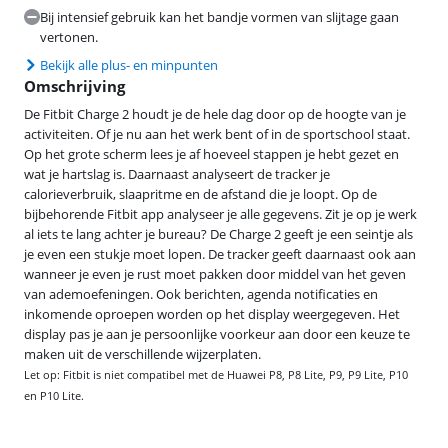
Bij intensief gebruik kan het bandje vormen van slijtage gaan
vertonen.
Bekijk alle plus- en minpunten
Omschrijving
De Fitbit Charge 2 houdt je de hele dag door op de hoogte van je
activiteiten. Of je nu aan het werk bent of in de sportschool staat.
Op het grote scherm lees je af hoeveel stappen je hebt gezet en
wat je hartslag is. Daarnaast analyseert de tracker je
calorieverbruik, slaapritme en de afstand die je loopt. Op de
bijbehorende Fitbit app analyseer je alle gegevens. Zit je op je werk
al iets te lang achter je bureau? De Charge 2 geeft je een seintje als
je even een stukje moet lopen. De tracker geeft daarnaast ook aan
wanneer je even je rust moet pakken door middel van het geven
van ademoefeningen. Ook berichten, agenda notificaties en
inkomende oproepen worden op het display weergegeven. Het
display pas je aan je persoonlijke voorkeur aan door een keuze te
maken uit de verschillende wijzerplaten.
Let op: Fitbit is niet compatibel met de Huawei P8, P8 Lite, P9, P9 Lite, P10
en P10 Lite.