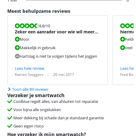
1 ster
0
Meest behulpzame reviews
Beoordeling is 8,8 van de 10.
Beoordeling i
8,8
/10
Zeker een aanrader voor wie wil meer
hiermee
bewegen
te gaan
Mooi
helde
Makkelijk in gebruik
veel 
Hartslag is niet te volgen tijdens het joggen
Lees hele review
Lees hel
Beoordeling door:
Datum:
Beoordeling 
Datum:
Katrien Swiggers
20 mei 2017
Fred Boe
Toon alle 89 reviews
Verzeker je smartwatch
Coolblue regelt alles, van afsluiten tot reparatie
Voor bijna alle ongelukken
Meer dekking bij schade dan je standaard garantie
Geen eigen risico
Hoe verzeker ik mijn smartwatch?