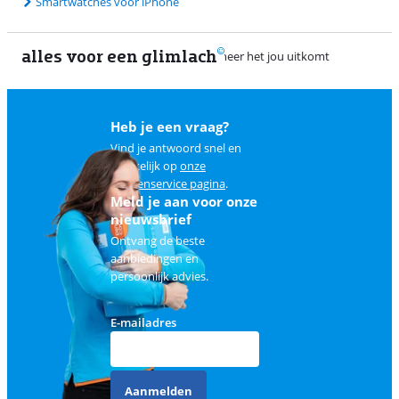
Smartwatches voor iPhone
alles voor een glimlach
Heb je een vraag?
Vind je antwoord snel en
makkelijk op
onze
klantenservice pagina
.
Meld je aan voor onze
nieuwsbrief
Ontvang de beste
aanbiedingen en
persoonlijk advies.
E-mailadres
Aanmelden