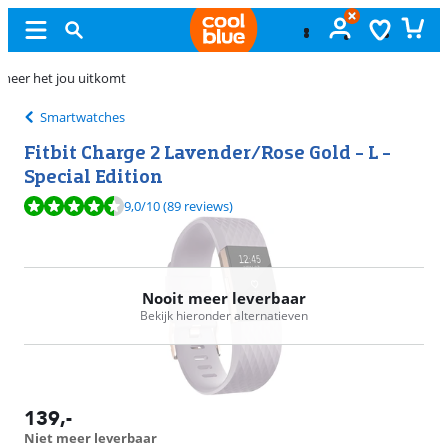
Gratis
ruilen
Smartwatches
Fitbit Charge 2 Lavender/Rose Gold - L -
Special Edition
Beoordeling is 9,0 van de 10, gebaseerd op 89 reviews.
9,0
/10
(89 reviews)
Nooit meer leverbaar
Bekijk hieronder alternatieven
139
,-
Niet meer leverbaar