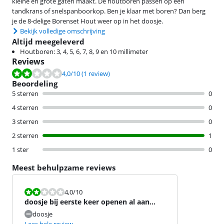
kleine en grote gaten maakt. De houtboren passen op een
tandkrans of snelspanboorkop. Ben je klaar met boren? Dan berg
je de 8-delige Borenset Hout weer op in het doosje.
Bekijk volledige omschrijving
Altijd meegeleverd
Houtboren: 3, 4, 5, 6, 7, 8, 9 en 10 millimeter
Reviews
Beoordeling is 4,0 van de 10, gebaseerd op 1 review.
4,0
/10
(1 review)
Beoordeling
5 sterren
0
4 sterren
0
3 sterren
0
2 sterren
1
1 ster
0
Meest behulpzame reviews
Beoordeling is 4,0 van de 10.
4,0
/10
doosje bij eerste keer openen al aan
gort
doosje