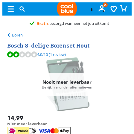
Gratis
bezorgd wanneer het jou uitkomt
Boren
Bosch 8-delige Borenset Hout
Beoordeling is 4,0 van de 10, gebaseerd op 1 review.
4,0
/10
(1 review)
Nooit meer leverbaar
Bekijk hieronder alternatieven
14,99
Niet meer leverbaar