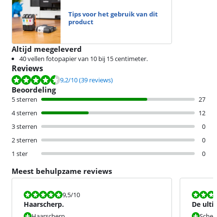
Tips voor het gebruik van dit
product
Altijd meegeleverd
40 vellen fotopapier van 10 bij 15 centimeter.
Reviews
Beoordeling is 9,2 van de 10, gebaseerd op 39 reviews.
9,2
/10
(39 reviews)
Beoordeling
5 sterren
27
4 sterren
12
3 sterren
0
2 sterren
0
1 ster
0
Meest behulpzame reviews
Beoordeling is 9,5 van de 10.
Beoordeling i
9,5
/10
Haarscherp.
De ult
Haarscherp
Scherp