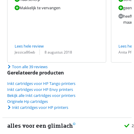
Makkelijk te vervangen
geen 
heeft 
maar 
Lees hele review
Lees hel
Beoordeling door:
Datum:
Beoordeling 
Datum:
Jessica86wb
8 augustus 2018
Anita Pfei
Toon alle 39 reviews
Gerelateerde producten
Inkt cartridges voor HP Tango printers
Inkt cartridges voor HP Envy printers
Bekijk alle Inkt cartridges voor printers
Originele Hp cartridges
Inkt cartridges voor HP printers
alles voor een glimlach
2