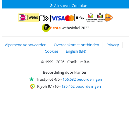
Alles over Coolblue
Betalen met MasterCard en Visa via ClickToPay
Betalen met ApplePay
Betalen met iDEAL | Wero
Verzending en 
Thuiswinkel waarborg
Thuiswinkel waarborg
Beste
webwinkel 2022
Algemene voorwaarden
Overeenkomst ontbinden
Privacy
Cookies
English (EN)
© 1999 - 2026 - Coolblue B.V.
Beoordeling door klanten:
Trustpilot 4/5
-
156.632 beoordelingen
Kiyoh 9.1/10
-
135.462 beoordelingen