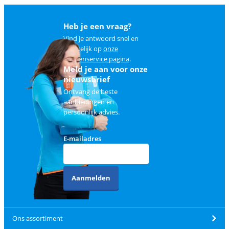
Heb je een vraag?
Vind je antwoord snel en
makkelijk op
onze
klantenservice pagina
.
Meld je aan voor onze
nieuwsbrief
Ontvang de beste
aanbiedingen en
persoonlijk advies.
E-mailadres
Aanmelden
Ons assortiment