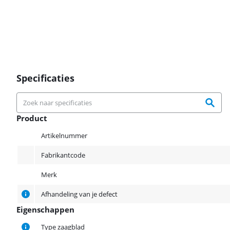
Specificaties
Product
Product
Artikelnummer
Fabrikantcode
Merk
Afhandeling van je defect
Eigenschappen
Eigenschappen
Type zaagblad