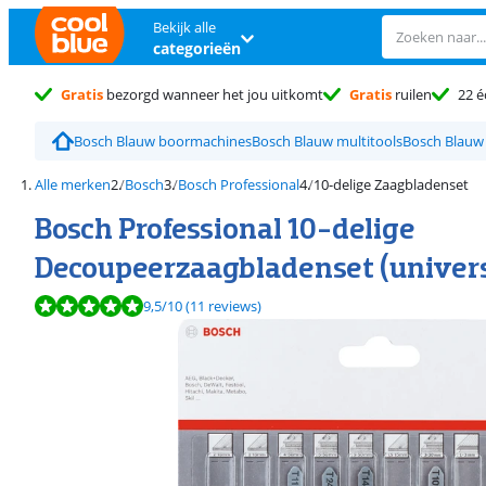
Bekijk alle
categorieën
Gratis
bezorgd wanneer het jou uitkomt
Gratis
ruilen
22 é
Bosch Blauw boormachines
Bosch Blauw multitools
Bosch Blauw
Alle merken
Bosch
Bosch Professional
10-delige Zaagbladenset
Bosch Professional 10-delige
Decoupeerzaagbladenset (univers
Beoordeling is 9,5 van de 10, gebaseerd op 11 reviews.
9,5
/10
(11 reviews)