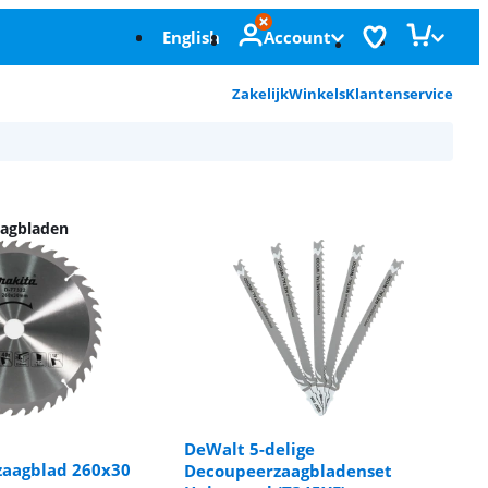
English
Account
Zakelijk
Winkels
Klantenservice
aagbladen
DeWalt 5-delige
zaagblad 260x30
Decoupeerzaagbladenset