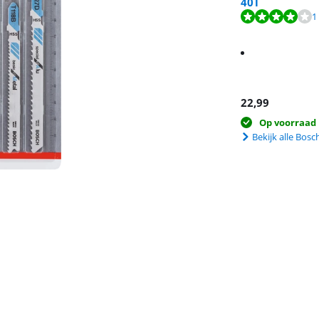
40T
Beoordeling is 8,0
Beoordeling is 8,9
1
22,99
Op voorraad
Bekijk alle Bosc