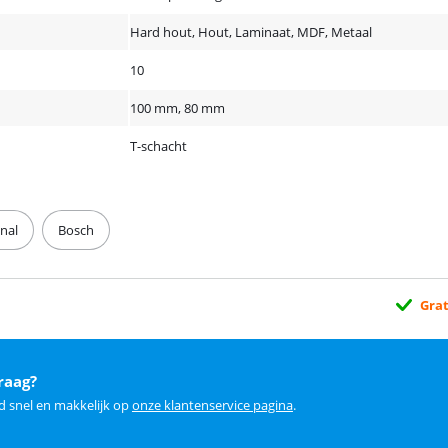
Hard hout, Hout, Laminaat, MDF, Metaal
10
100 mm, 80 mm
T-schacht
nal
Bosch
Grat
raag?
d snel en makkelijk op
onze klantenservice pagina
.