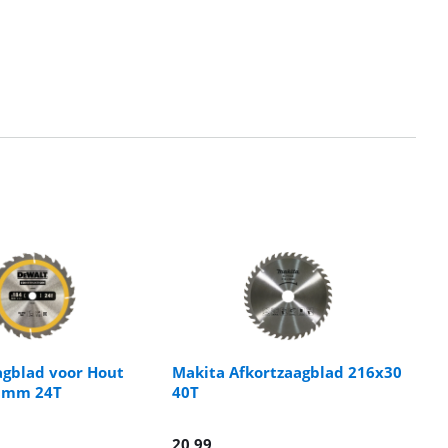
gblad voor Hout
Makita Afkortzaagblad 216x30
8mm 24T
40T
20,99