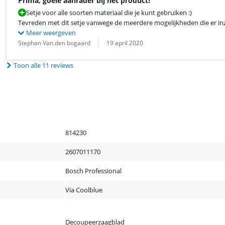
Prima, goeie aanrader bij het product!
Setje voor alle soorten materiaal die je kunt gebruiken :)
Tevreden met dit setje vanwege de meerdere mogelijkheden die er inz
Meer weergeven
Beoordeling door:
Datum:
Stephan Van den bogaard
19 april 2020
Toon alle 11 reviews
814230
2607011170
Bosch Professional
Via Coolblue
Decoupeerzaagblad