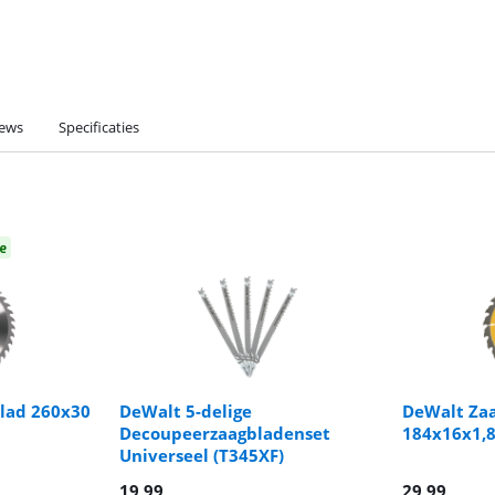
iews
Specificaties
e
lad 260x30
DeWalt 5-delige
DeWalt Zaa
Decoupeerzaagbladenset
184x16x1,
Universeel (T345XF)
19,99
29,99