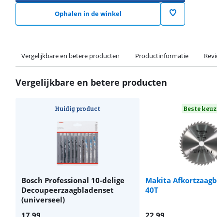
Ophalen in de winkel
Vergelijkbare en betere producten
Productinformatie
Rev
Vergelijkbare en betere producten
Huidig product
Beste keuz
Bosch Professional 10-delige
Makita Afkortzaagb
Decoupeerzaagbladenset
40T
(universeel)
17,99
22,99