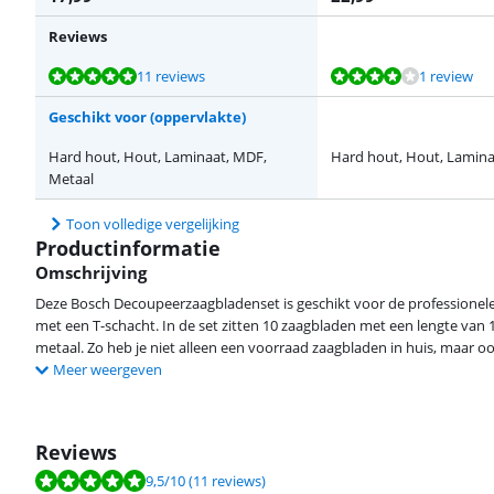
Reviews
Beoordeling is 9,5 van de 10, gebaseerd op 11 reviews.
Beoordeling is 8,0 van de 10, gebaseerd op 1 review.
Beoordeling is 8,9 van de 10, gebaseerd op 3 reviews.
Beoordeling is 9,0 van de 10, gebaseerd op 2 reviews.
11 reviews
1 review
Geschikt voor (oppervlakte)
Hard hout, Hout, Laminaat, MDF,
Hard hout, Hout, Lamin
Metaal
Toon volledige vergelijking
Productinformatie
Omschrijving
Deze Bosch Decoupeerzaagbladenset is geschikt voor de professionel
met een T-schacht. In de set zitten 10 zaagbladen met een lengte van 1
metaal. Zo heb je niet alleen een voorraad zaagbladen in huis, maar ook
Meer weergeven
Reviews
Beoordeling is 9,5 van de 10, gebaseerd op 11 reviews.
9,5
/10
(11 reviews)