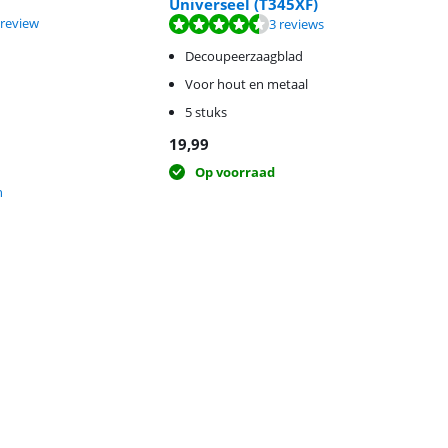
Universeel (T345XF)
 van de 10, gebaseerd op 1 review.
 van de 10, gebaseerd op 3 reviews.
 review
3 reviews
Decoupeerzaagblad
Voor hout en metaal
5 stuks
19,99
Op voorraad
h