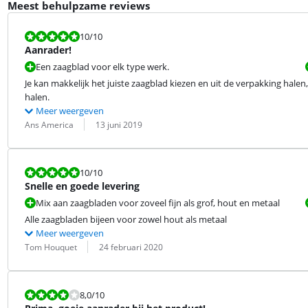
Meest behulpzame reviews
Beoordeling is 10 van de 10.
10
/10
Aanrader!
Een zaagblad voor elk type werk.
Je kan makkelijk het juiste zaagblad kiezen en uit de verpakking halen
halen.
Meer weergeven
Beoordeling door:
Datum:
Ans America
13 juni 2019
Beoordeling is 10 van de 10.
10
/10
Snelle en goede levering
Mix aan zaagbladen voor zoveel fijn als grof, hout en metaal
Alle zaagbladen bijeen voor zowel hout als metaal
Meer weergeven
Beoordeling door:
Datum:
Tom Houquet
24 februari 2020
Beoordeling is 8,0 van de 10.
8,0
/10