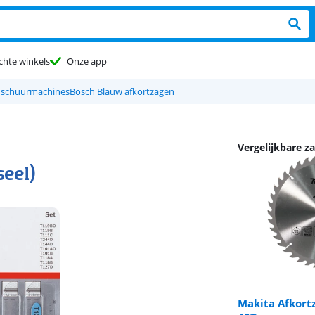
chte winkels
Onze app
 schuurmachines
Bosch Blauw afkortzagen
Vergelijkbare z
eel)
Makita Afkort