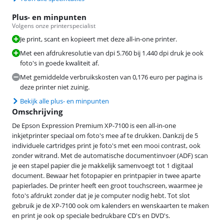
Plus- en minpunten
Volgens onze printerspecialist
Je print, scant en kopieert met deze all-in-one printer.
Met een afdrukresolutie van dpi 5.760 bij 1.440 dpi druk je ook
foto's in goede kwaliteit af.
Met gemiddelde verbruikskosten van 0,176 euro per pagina is
deze printer niet zuinig.
Bekijk alle plus- en minpunten
Omschrijving
De Epson Expression Premium XP-7100 is een all-in-one
inkjetprinter speciaal om foto's mee af te drukken. Dankzij de 5
individuele cartridges print je foto's met een mooi contrast, ook
zonder witrand. Met de automatische documentinvoer (ADF) scan
je een stapel papier die je makkelijk samenvoegt tot 1 digitaal
document. Bewaar het fotopapier en printpapier in twee aparte
papierlades. De printer heeft een groot touchscreen, waarmee je
foto's afdrukt zonder dat je je computer nodig hebt. Tot slot
gebruik je de XP-7100 ook om kalenders en wenskaarten te maken
en print je ook op speciale bedrukbare CD's en DVD's.