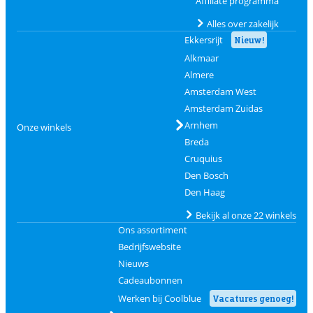
Affiliate programma
Alles over zakelijk
Ekkersrijt
Nieuw!
Alkmaar
Almere
Amsterdam West
Amsterdam Zuidas
Arnhem
Onze winkels
Breda
Cruquius
Den Bosch
Den Haag
Bekijk al onze 22 winkels
Ons assortiment
Bedrijfswebsite
Nieuws
Cadeaubonnen
Werken bij Coolblue
Vacatures genoeg!