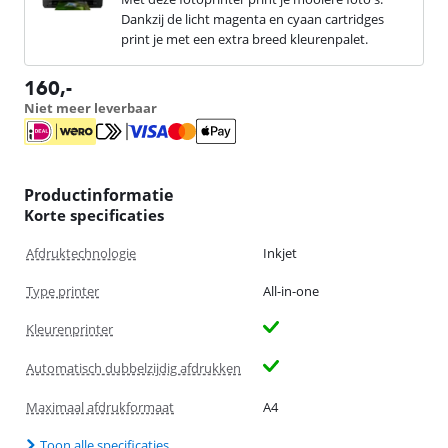
Dankzij de licht magenta en cyaan cartridges
print je met een extra breed kleurenpalet.
160
,-
Niet meer leverbaar
Productinformatie
Korte specificaties
Afdruktechnologie
Inkjet
Type printer
All-in-one
Kleurenprinter
Automatisch dubbelzijdig afdrukken
Maximaal afdrukformaat
A4
Toon alle specificaties