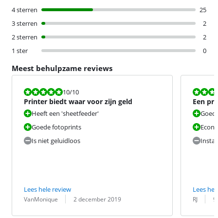
4 sterren
25
3 sterren
2
2 sterren
2
1 ster
0
Meest behulpzame reviews
Beoordeling is 10 van de 10.
Beoordeling i
10
/10
Printer biedt waar voor zijn geld
Een pri
bevalt
Heeft een 'sheetfeeder'
Goede 
Goede fotoprints
Econo
Is niet geluidloos
Instal
Lees hele review
Lees hel
Beoordeling door:
Datum:
Beoordeling 
Datum:
VanMonique
2 december 2019
RJ
9 