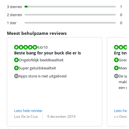
3 sterren
1
2 sterren
0
1 ster
0
Meest behulpzame reviews
Beoordeling is 9,6 van de 10.
Beoordeling i
9,6
/10
Beste bang for your buck die er is
Erg tev
Ongelofelijk beeldkwaliteit
Goed 
Super geluidskwaliteit
Meerd
Apps store is niet uitgebreid
De spe
makke
een ra
Lees hele review
Lees hel
Beoordeling door:
Datum:
Beoordeling 
Datum:
Luis De la Cruz
9 december 2019
s v Ooste