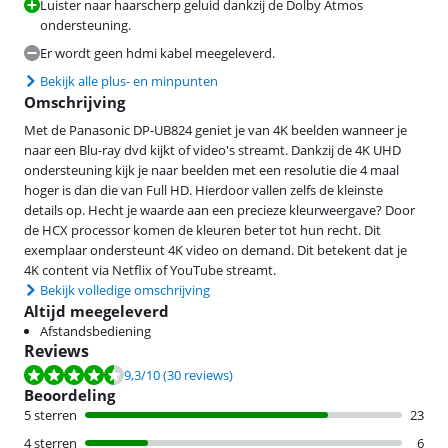
Luister naar haarscherp geluid dankzij de Dolby Atmos
ondersteuning.
Er wordt geen hdmi kabel meegeleverd.
Bekijk alle plus- en minpunten
Omschrijving
Met de Panasonic DP-UB824 geniet je van 4K beelden wanneer je
naar een Blu-ray dvd kijkt of video's streamt. Dankzij de 4K UHD
ondersteuning kijk je naar beelden met een resolutie die 4 maal
hoger is dan die van Full HD. Hierdoor vallen zelfs de kleinste
details op. Hecht je waarde aan een precieze kleurweergave? Door
de HCX processor komen de kleuren beter tot hun recht. Dit
exemplaar ondersteunt 4K video on demand. Dit betekent dat je
4K content via Netflix of YouTube streamt.
Bekijk volledige omschrijving
Altijd meegeleverd
Afstandsbediening
Reviews
Beoordeling is 9,3 van de 10, gebaseerd op 30 reviews.
9,3
/10
(30 reviews)
Beoordeling
5 sterren
23
4 sterren
6