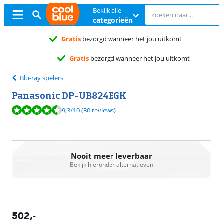
Bekijk alle
categorieën
Gratis
bezorgd wanneer het jou uitkomt
Gratis
bezorgd wanneer het jou uitkomt
Blu-ray spelers
Panasonic DP-UB824EGK
Beoordeling is 9,3 van de 10, gebaseerd op 30 reviews.
9,3
/10
(30 reviews)
Nooit meer leverbaar
Bekijk hieronder alternatieven
502
,-