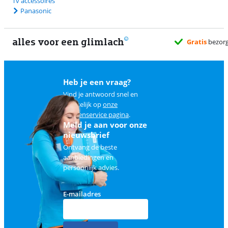
Tv accessoires
Panasonic
alles voor een glimlach
Gratis
bezorgd wanneer het jou
Heb je een vraag?
Vind je antwoord snel en
makkelijk op
onze
klantenservice pagina
.
Meld je aan voor onze
nieuwsbrief
Ontvang de beste
aanbiedingen en
persoonlijk advies.
E-mailadres