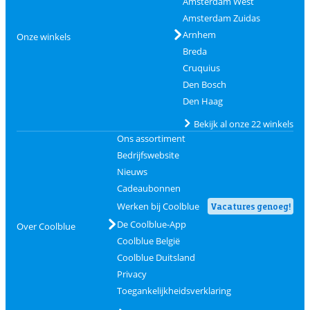
Amsterdam West
Amsterdam Zuidas
Arnhem
Onze winkels
Breda
Cruquius
Den Bosch
Den Haag
Bekijk al onze 22 winkels
Ons assortiment
Bedrijfswebsite
Nieuws
Cadeaubonnen
Werken bij Coolblue
Vacatures genoeg!
De Coolblue-App
Over Coolblue
Coolblue België
Coolblue Duitsland
Privacy
Toegankelijkheidsverklaring