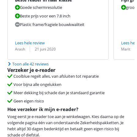
Goede schermresolutie
groot
Beste prijs voor een 7.8 inch
Plastic frame/fragiele bouwkwaliteit
Lees hele review
Lees hel
Beoordeling door:
Datum:
Beoordeling 
Datum:
Arash
21 juni 2020
Marit
Toon alle 42 reviews
Verzeker je e-reader
Coolblue regelt alles, van afsluiten tot reparatie
Voor bijna alle ongelukken
Meer dekking bij schade dan je standaard garantie
Geen eigen risico
Hoe verzeker ik mijn e-reader?
Voeg eerst je e-reader toe aan je winkelwagen. Kies daarna op de
volgende pagina één van onderstaande Zekerheidspakketten. Je
hebt altijd 30 dagen bedenktijd en betaalt geen eigen risico bij
schade of diefstal.