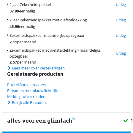
2 jaar Zekerheidspakket
Uitleg
37,99
eenmalig
2 jaar Zekerheidspakket met diefstaldekking
Uitleg
45,99
eenmalig
Zekerheidspakket - maandelijks opzegbaar
Uitleg
2,11
per maand
Zekerheidspakket met diefstaldekking - maandelijks
Uitleg
opzegbaar
2,57
per maand
Lees meer over verzekeringen
Gerelateerde producten
PocketBook e-readers
E-readers met blauw licht filter
Middelgrote e-readers
Bekijk alle E-readers
alles voor een glimlach
2