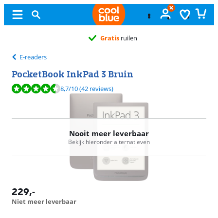
Gratis
ruilen
E-readers
PocketBook InkPad 3 Bruin
Beoordeling is 8,7 van de 10, gebaseerd op 42 reviews.
8,7
/10
(42 reviews)
Nooit meer leverbaar
Bekijk hieronder alternatieven
229
,-
Niet meer leverbaar