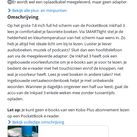
Er wordt wel een oplaadkabel meegeleverd, maar geen adapter.
Bekijk alle plus- en minpunten
Omschrijving
Op het grote 7,8 inch full hd scherm van de PocketBook InkPad 3
lees je comfortabel je favoriete boeken. Via SMARTlight stel je de
helderheid en kleurtemperatuur van het scherm naar wens in. Zo
heb je altijd het ideale licht om bij te lezen. Luister je liever
audioboeken, muziek of podcasts? Sluit dan een hoofdtelefoon
aan via de meegeleverde adapter. De InkPad 3 heeft ook een
ingebouwde voorleesfunctie om je e-books aan je voor te lezen. Je
bedient de e-reader met het touchscreen en/of de knoppen, net
wat je voorkeur heeft. Lees je veel boeken in andere talen? Het
ingebouwde vertaalwoordenboek helpt je met onbekende
woorden. Wanneer je dagelijks ongeveer een half uur leest, gaat de
accu van de Inkpad 3 enkele weken mee zonder tussentijds
opladen.
Let op:
Je kunt geen e-books van een Kobo Plus abonnement lezen
op een PocketBook e-reader.
Bekijk volledige omschrijving