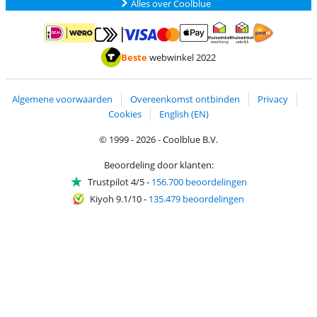
Alles over Coolblue
Betalen met MasterCard en Visa via ClickToPay
Betalen met ApplePay
Betalen met iDEAL | Wero
Verzending en 
Thuiswinkel waarborg
Thuiswinkel waarborg
Beste
webwinkel 2022
Algemene voorwaarden
Overeenkomst ontbinden
Privacy
Cookies
English (EN)
© 1999 - 2026 - Coolblue B.V.
Beoordeling door klanten:
Trustpilot 4/5
-
156.700 beoordelingen
Kiyoh 9.1/10
-
135.479 beoordelingen