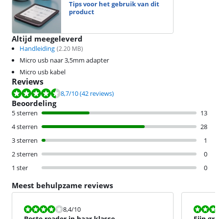
Tips voor het gebruik van dit
product
Altijd meegeleverd
Handleiding
(
2.20
MB)
Micro usb naar 3,5mm adapter
Micro usb kabel
Reviews
Beoordeling is 8,7 van de 10, gebaseerd op 42 reviews.
8,7
/10
(42 reviews)
Beoordeling
5 sterren
13
4 sterren
28
3 sterren
1
2 sterren
0
1 ster
0
Meest behulpzame reviews
Beoordeling is 8,4 van de 10.
Beoordeling i
8,4
/10
Beste reader in haar klasse
Fijn gr