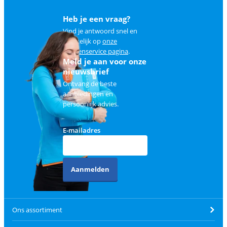
Heb je een vraag?
Vind je antwoord snel en
makkelijk op
onze
klantenservice pagina
.
Meld je aan voor onze
nieuwsbrief
Ontvang de beste
aanbiedingen en
persoonlijk advies.
E-mailadres
Aanmelden
Ons assortiment