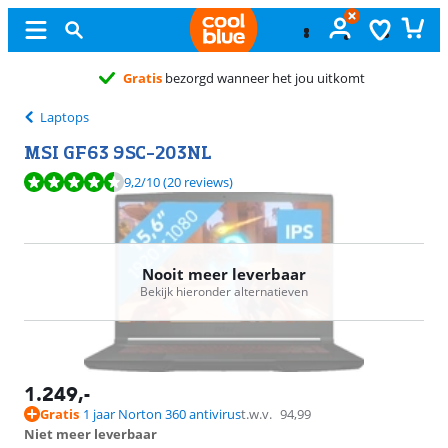
Gratis
ruile
Laptops
MSI GF63 9SC-203NL
Beoordeling is 9,2 van de 10, gebaseerd op 20 reviews.
9,2
/10
(20 reviews)
Nooit meer leverbaar
Bekijk hieronder alternatieven
1.249
,-
Gratis
1 jaar Norton 360 antivirus
t.w.v.
94,99
Niet meer leverbaar