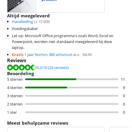
Altijd meegeleverd
Handleiding
(
2.10
MB)
Voedingskabel
Let op: Microsoft Office programma's zoals Word, Excel en
Powerpoint, worden niet standaard meegeleverd bij deze
laptop.
Gratis
1 jaar Norton 360 antivirus
t.w.v.
94,99
Reviews
Beoordeling is 9,2 van de 10, gebaseerd op 20 reviews.
9,2
/10
(20 reviews)
Beoordeling
5 sterren
11
4 sterren
9
3 sterren
0
2 sterren
0
1 ster
0
Meest behulpzame reviews