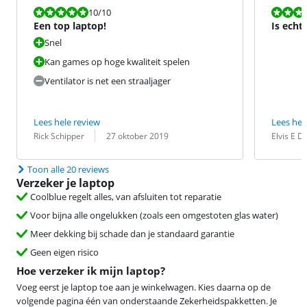
Beoordeling is 10 van de 10.
Beoordeling i
10
/10
Een top laptop!
Is echt
Snel
Kan games op hoge kwaliteit spelen
Ventilator is net een straaljager
Lees hele review
Lees hel
Beoordeling door:
Datum:
Beoordeling 
Datum:
Rick Schipper
27 oktober 2019
Elvis E D
Toon alle 20 reviews
Verzeker je laptop
Coolblue regelt alles, van afsluiten tot reparatie
Voor bijna alle ongelukken (zoals een omgestoten glas water)
Meer dekking bij schade dan je standaard garantie
Geen eigen risico
Hoe verzeker ik mijn laptop?
Voeg eerst je laptop toe aan je winkelwagen. Kies daarna op de
volgende pagina één van onderstaande Zekerheidspakketten. Je