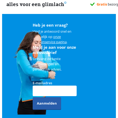
alles voor een glimlach
Gratis
bezorgd wanneer het jou
Heb je een vraag?
Vind je antwoord snel en
makkelijk op
onze
klantenservice pagina
.
Meld je aan voor onze
nieuwsbrief
Ontvang de beste
aanbiedingen en
persoonlijk advies.
E-mailadres
Aanmelden