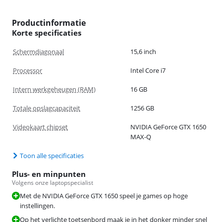
Productinformatie
Korte specificaties
Schermdiagonaal
15,6 inch
Processor
Intel Core i7
Intern werkgeheugen (RAM)
16 GB
Totale opslagcapaciteit
1256 GB
Videokaart chipset
NVIDIA GeForce GTX 1650
MAX-Q
Toon alle specificaties
Plus- en minpunten
Volgens onze laptopspecialist
Met de NVIDIA GeForce GTX 1650 speel je games op hoge
instellingen.
Op het verlichte toetsenbord maak je in het donker minder snel