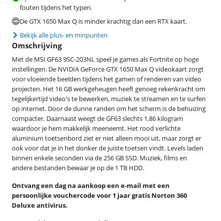
fouten tijdens het typen.
De GTX 1650 Max Q is minder krachtig dan een RTX kaart.
Bekijk alle plus- en minpunten
Omschrijving
Met de MSI GF63 9SC-203NL speel je games als Fortnite op hoge
instellingen. De NVIDIA GeForce GTX 1650 Max Q videokaart zorgt
voor vloeiende beelden tijdens het gamen of renderen van video
projecten. Het 16 GB werkgeheugen heeft genoeg rekenkracht om
tegelijkertijd video's te bewerken, muziek te streamen en te surfen
op internet. Door de dunne randen om het scherm is de behuizing
compacter. Daarnaast weegt de GF63 slechts 1,86 kilogram
waardoor je hem makkelijk meeneemt. Het rood verlichte
aluminium toetsenbord ziet er niet alleen mooi uit, maar zorgt er
ook voor dat je in het donker de juiste toetsen vindt. Levels laden
binnen enkele seconden via de 256 GB SSD. Muziek, films en
andere bestanden bewaar je op de 1 TB HDD.
Ontvang een dag na aankoop een e-mail met een
persoonlijke vouchercode voor 1 jaar gratis Norton 360
Deluxe antivirus.