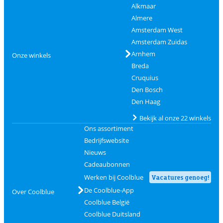
Alkmaar
Almere
Amsterdam West
Amsterdam Zuidas
Arnhem
Onze winkels
Breda
Cruquius
Den Bosch
Den Haag
Bekijk al onze 22 winkels
Ons assortiment
Bedrijfswebsite
Nieuws
Cadeaubonnen
Werken bij Coolblue
Vacatures genoeg!
De Coolblue-App
Over Coolblue
Coolblue België
Coolblue Duitsland