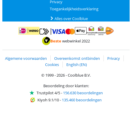
Privacy
Toegankelijkheidsverklaring
Alles over Coolblue
Betalen met MasterCard en Visa via ClickToPay
Betalen met ApplePay
Betalen met iDEAL | Wero
Verzending en 
Thuiswinkel waarborg
Thuiswinkel waarborg
Beste
webwinkel 2022
Algemene voorwaarden
Overeenkomst ontbinden
Privacy
Cookies
English (EN)
© 1999 - 2026 - Coolblue B.V.
Beoordeling door klanten:
Trustpilot 4/5
-
156.630 beoordelingen
Kiyoh 9.1/10
-
135.460 beoordelingen