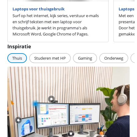
Laptops voor thuisgebruik
Laptops v
Surf op het internet, kijk series, verstuur e-mails
Met een s
en schrijf teksten met een laptop voor
presentati
thuisgebruik. Je werkt in programma's als
Door het 
Microsoft Word, Google Chrome of Pages.
gemakkeli
Inspiratie
Thuis
Studeren met HP
Gaming
Onderweg