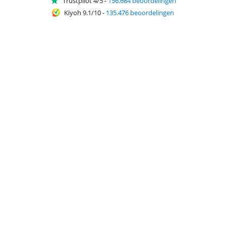
Trustpilot 4/5
-
156.684 beoordelingen
Kiyoh 9.1/10
-
135.476 beoordelingen