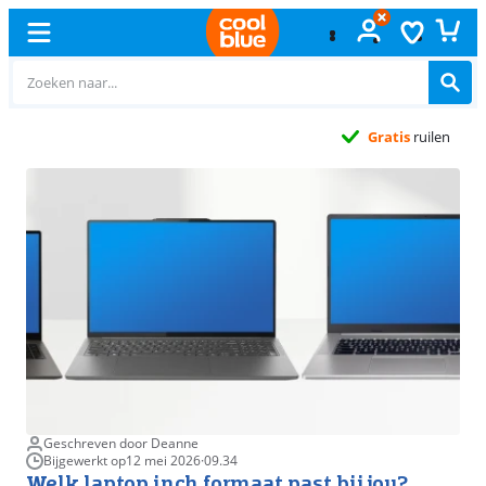
Gratis
ruilen
Geschreven door Deanne
Bijgewerkt op
12 mei 2026
·
09.34
Welk laptop inch formaat past bij jou?