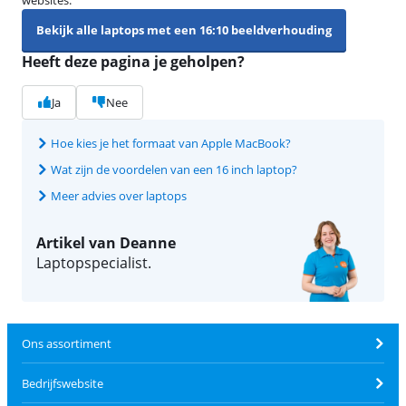
websites.
Bekijk alle laptops met een 16:10 beeldverhouding
Heeft deze pagina je geholpen?
Ja
Nee
Hoe kies je het formaat van Apple MacBook?
Wat zijn de voordelen van een 16 inch laptop?
Meer advies over laptops
Artikel van Deanne
Laptopspecialist.
Ons assortiment
Bedrijfswebsite