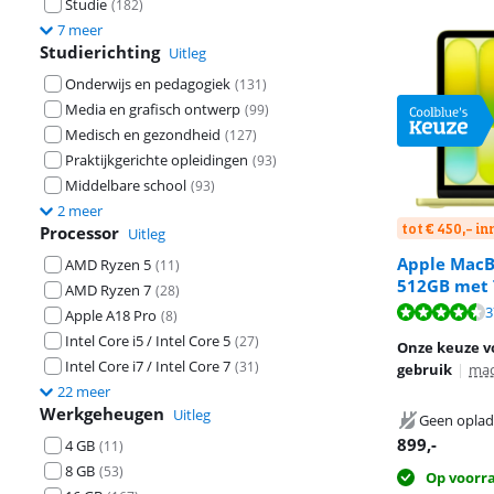
Studie
(
182
)
7 meer
Studierichting
Uitleg
Onderwijs en pedagogiek
(
131
)
Media en grafisch ontwerp
(
99
)
Medisch en gezondheid
(
127
)
Praktijkgerichte opleidingen
(
93
)
Middelbare school
(
93
)
2 meer
tot € 450,- i
Processor
Uitleg
Apple MacB
AMD Ryzen 5
(
11
)
512GB met 
AMD Ryzen 7
(
28
)
Beoordeling is 
Beoordeling is 
Beoordeling is 
3
Apple A18 Pro
(
8
)
Intel Core i5 / Intel Core 5
(
27
)
Onze keuze v
Intel Core i7 / Intel Core 7
(
31
)
gebruik
|
ma
22 meer
Werkgeheugen
Uitleg
Geen oplad
899
,-
4 GB
(
11
)
8 GB
(
53
)
Op voorr