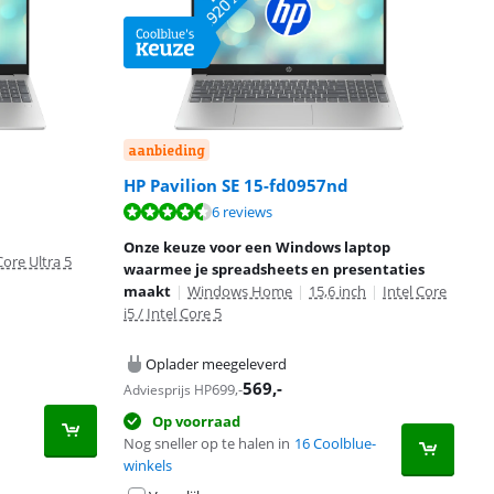
aanbieding
HP Pavilion SE 15-fd0957nd
6 reviews
Onze keuze voor een Windows laptop
Core Ultra 5
waarmee je spreadsheets en presentaties
maakt
|
Windows Home
|
15,6 inch
|
Intel Core
i5 / Intel Core 5
Oplader meegeleverd
569
,-
699
,-
Adviesprijs HP
Op voorraad
Nog sneller op te halen in
16 Coolblue-
winkels