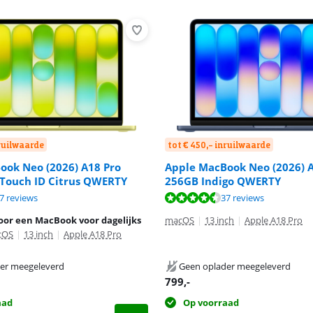
nruilwaarde
tot € 450,- inruilwaarde
ook Neo (2026) A18 Pro
Apple MacBook Neo (2026) 
Touch ID Citrus QWERTY
256GB Indigo QWERTY
9,4 van de 10, gebaseerd op 37 reviews.
9,4 van de 10, gebaseerd op 37 reviews.
9,6 van de 10, gebaseerd op 31 reviews.
7 reviews
37 reviews
oor een MacBook voor dagelijks
macOS
|
13 inch
|
Apple A18 Pro
cOS
|
13 inch
|
Apple A18 Pro
er meegeleverd
Geen oplader meegeleverd
799
,-
aad
Op voorraad