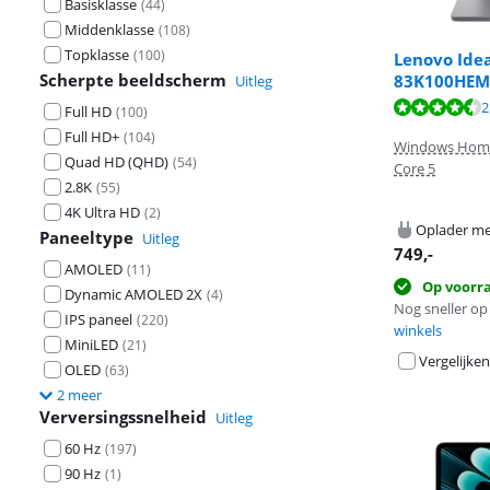
Basisklasse
(
44
)
Middenklasse
(
108
)
Topklasse
(
100
)
Lenovo Ide
Scherpte beeldscherm
83K100HE
Uitleg
Beoordeling is 
Beoordeling is 
2
Full HD
(
100
)
Beoordeling is 
Full HD+
(
104
)
Windows Hom
Quad HD (QHD)
(
54
)
Core 5
2.8K
(
55
)
4K Ultra HD
(
2
)
Oplader me
Paneeltype
Uitleg
749
,-
AMOLED
(
11
)
Op voorr
Dynamic AMOLED 2X
(
4
)
Nog sneller op 
IPS paneel
(
220
)
winkels
MiniLED
(
21
)
Vergelijken
OLED
(
63
)
2 meer
Verversingssnelheid
Uitleg
60 Hz
(
197
)
90 Hz
(
1
)