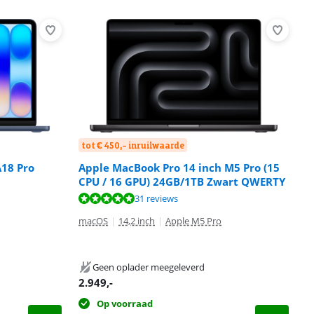
tot € 450,- inruilwaarde
A18 Pro
Apple MacBook Pro 14 inch M5 Pro (15
CPU / 16 GPU) 24GB/1TB Zwart QWERTY
31 reviews
macOS
|
14,2 inch
|
Apple M5 Pro
Geen oplader meegeleverd
2.949
,-
Op voorraad