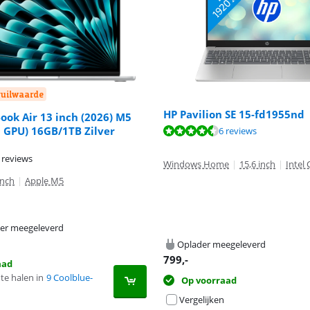
nruilwaarde
HP Pavilion SE 15-fd1955nd
ok Air 13 inch (2026) M5
8,5 van de 10, gebaseerd op 6 reviews.
0 GPU) 16GB/1TB Zilver
6 reviews
8,5 van de 10, gebaseerd op 6 reviews.
 reviews
Windows Home
|
15,6 inch
|
Intel 
inch
|
Apple M5
er meegeleverd
Oplader meegeleverd
799
,-
aad
te halen in
9 Coolblue-
Op voorraad
Vergelijken