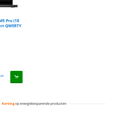
M5 Pro (18
art QWERTY
ue-
Korting
op energiebesparende producten