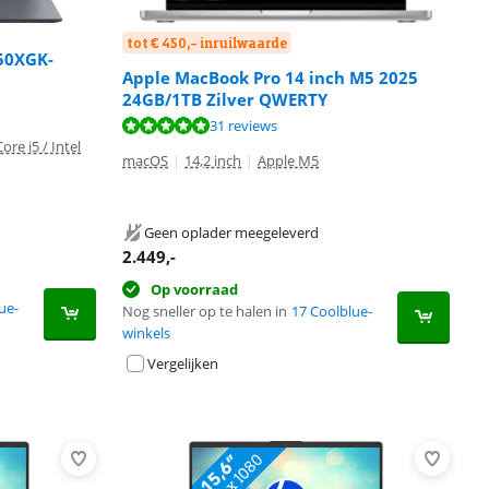
tot € 450,- inruilwaarde
50XGK-
Apple MacBook Pro 14 inch M5 2025
24GB/1TB Zilver QWERTY
31 reviews
Core i5 / Intel
macOS
|
14,2 inch
|
Apple M5
Geen oplader meegeleverd
2.449
,-
Op voorraad
ue-
Nog sneller op te halen in
17 Coolblue-
winkels
Vergelijken