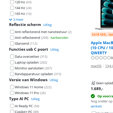
120 Hz
(
63
)
144 Hz
(
24
)
165 Hz
(
10
)
3 meer
Reflectie scherm
Uitleg
Anti reflecterend met nanotextuur
(
2
)
tot € 450,- i
Anti reflecterend
Aanbevolen
(
209
)
Apple MacBo
Glanzend
(
112
)
Beoordeling is 
(10 CPU / 1
Beoordeling is 
Functies usb C poort
Uitleg
QWERTY
Data overzetten
(
315
)
0
Laptop opladen
(
262
)
macOS
|
13,6 
Monitor aansluiten
(
267
)
Randapparatuur opladen
(
315
)
Versie van Windows
Uitleg
Geen oplad
Windows 11 Home
(
222
)
1.689
,-
Windows 11 Pro
(
26
)
Op voorr
Type AI PC
Uitleg
Nog sneller op 
AI Ready PC
(
56
)
winkels
Copilot+ PC
(
89
)