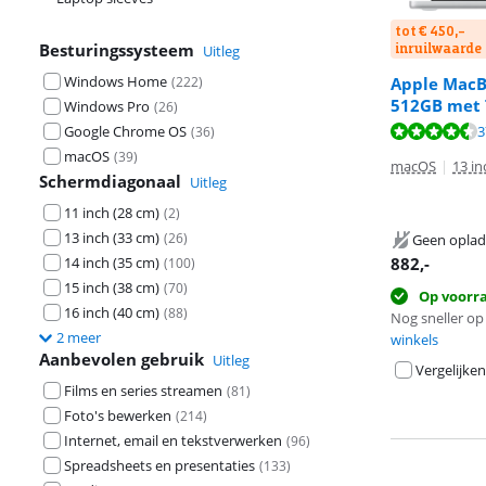
tot € 450,-
Besturingssysteem
inruilwaarde
Uitleg
Windows Home
Apple MacB
(
222
)
512GB met 
Windows Pro
(
26
)
Beoordeling is 
3
Google Chrome OS
(
36
)
Beoordeling is
macOS
(
39
)
macOS
|
13 in
Schermdiagonaal
Uitleg
11 inch (28 cm)
(
2
)
13 inch (33 cm)
(
26
)
Geen oplad
14 inch (35 cm)
882
,-
(
100
)
15 inch (38 cm)
(
70
)
Op voorr
16 inch (40 cm)
(
88
)
Nog sneller op 
2 meer
winkels
Aanbevolen gebruik
Uitleg
Vergelijken
Films en series streamen
(
81
)
Foto's bewerken
(
214
)
Internet, email en tekstverwerken
(
96
)
Spreadsheets en presentaties
(
133
)