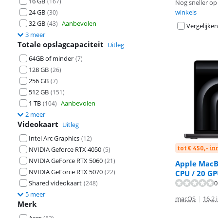
16 GB
(
167
)
Nog sneller op 
24 GB
winkels
(
30
)
32 GB
Aanbevolen
(
43
)
Vergelijken
3 meer
Totale opslagcapaciteit
Uitleg
64GB of minder
(
7
)
128 GB
(
26
)
256 GB
(
7
)
512 GB
(
151
)
1 TB
Aanbevolen
(
104
)
2 meer
Videokaart
Uitleg
Intel Arc Graphics
(
12
)
tot € 450,- i
NVIDIA Geforce RTX 4050
(
5
)
NVIDIA GeForce RTX 5060
(
21
)
Apple MacBo
NVIDIA GeForce RTX 5070
(
22
)
CPU / 20 G
Beoordeling is 
Shared videokaart
0
(
248
)
Beoordeling is 
5 meer
macOS
|
16,2 
Merk