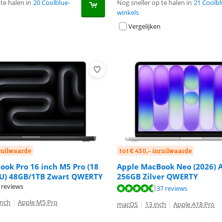
te halen in
20 Coolblue-
Nog sneller op te halen in
21 Coolbl
winkels
Vergelijken
nruilwaarde
tot € 450,- inruilwaarde
ok Pro 16 inch M5 Pro (18
Apple MacBook Neo (2026) 
PU) 48GB/1TB Zwart QWERTY
256GB Zilver QWERTY
8,8 van de 10, gebaseerd op 5 reviews.
 reviews
9,4 van de 10, gebaseerd op 37 reviews.
37 reviews
inch
|
Apple M5 Pro
macOS
|
13 inch
|
Apple A18 Pro