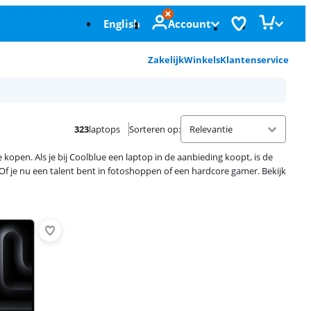
English
Account
Zakelijk
Winkels
Klantenservice
323
laptops
Sorteren op
:
open. Als je bij Coolblue een laptop in de aanbieding koopt, is de
 Of je nu een talent bent in fotoshoppen of een hardcore gamer. Bekijk
Advertentie