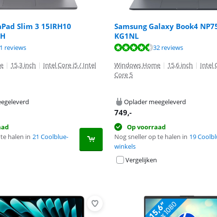
aPad Slim 3 15IRH10
Samsung Galaxy Book4 NP7
MH
KG1NL
8,7 van de 10, gebaseerd op 21 reviews.
8,8 van de 10, gebaseerd op 32 reviews.
1 reviews
32 reviews
9,6 van de 10, gebaseerd op 31 reviews.
e
|
15,3 inch
|
Intel Core i5 / Intel
Windows Home
|
15,6 inch
|
Intel 
Core 5
egeleverd
Oplader meegeleverd
749
,-
aad
Op voorraad
te halen in
21 Coolblue-
Nog sneller op te halen in
19 Coolbl
winkels
Vergelijken