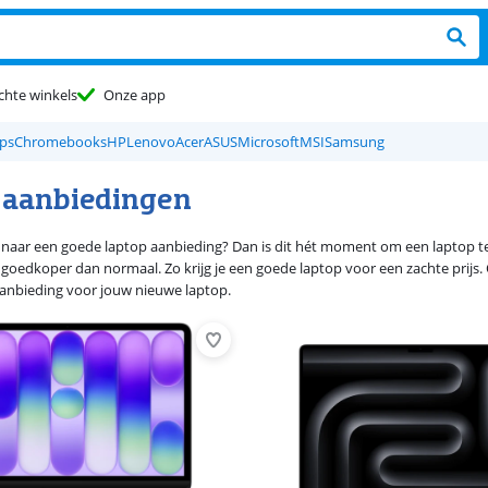
chte winkels
Onze app
ps
Chromebooks
HP
Lenovo
Acer
ASUS
Microsoft
MSI
Samsung
 aanbiedingen
 naar een goede laptop aanbieding? Dan is dit hét moment om een laptop te k
s goedkoper dan normaal. Zo krijg je een goede laptop voor een zachte prijs.
aanbieding voor jouw nieuwe laptop.