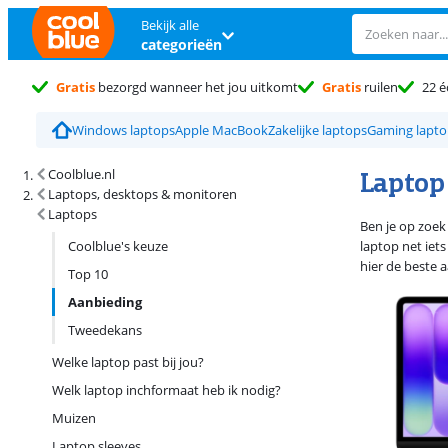
Bekijk alle
categorieën
Gratis
bezorgd wanneer het jou uitkomt
Gratis
ruilen
22 é
Windows laptops
Apple MacBook
Zakelijke laptops
Gaming lapto
Zoekresultaten en sortering
Laptop
Coolblue.nl
Laptops, desktops & monitoren
Laptops
Ben je op zoek
Coolblue's keuze
laptop net iet
hier de beste 
Top 10
Aanbieding
Tweedekans
Welke laptop past bij jou?
Welk laptop inchformaat heb ik nodig?
Muizen
Laptop sleeves