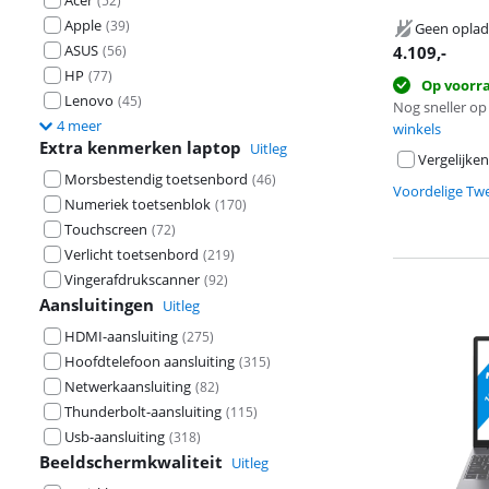
Acer
(
52
)
Apple
(
39
)
Geen oplad
ASUS
(
56
)
4.109
,-
HP
(
77
)
Op voorr
Lenovo
(
45
)
Nog sneller op 
4 meer
winkels
Extra kenmerken laptop
Uitleg
Vergelijken
Morsbestendig toetsenbord
(
46
)
Voordelige Tw
Numeriek toetsenblok
(
170
)
Touchscreen
(
72
)
Verlicht toetsenbord
(
219
)
Vingerafdrukscanner
(
92
)
Aansluitingen
Uitleg
HDMI-aansluiting
(
275
)
Hoofdtelefoon aansluiting
(
315
)
Netwerkaansluiting
(
82
)
Thunderbolt-aansluiting
(
115
)
Usb-aansluiting
(
318
)
Beeldschermkwaliteit
Uitleg