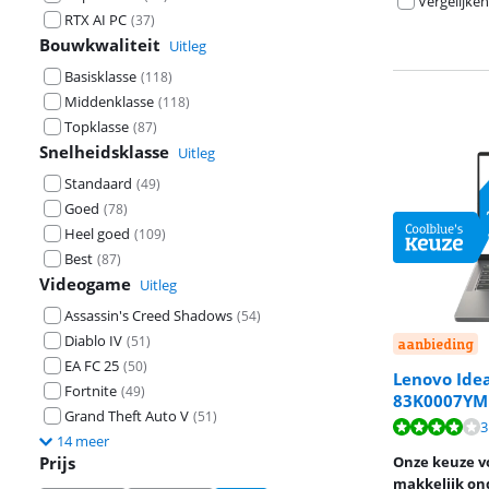
Vergelijken
RTX AI PC
(
37
)
Bouwkwaliteit
Uitleg
Basisklasse
(
118
)
Middenklasse
(
118
)
Topklasse
(
87
)
Snelheidsklasse
Uitleg
Standaard
(
49
)
Goed
(
78
)
Heel goed
(
109
)
Best
(
87
)
Videogame
Uitleg
Assassin's Creed Shadows
(
54
)
Diablo IV
(
51
)
aanbieding
EA FC 25
(
50
)
Lenovo Ide
Fortnite
(
49
)
83K0007Y
Beoordeling is 
Beoordeling is 
Grand Theft Auto V
(
51
)
Beoordeling is 
3
14 meer
Prijs
Onze keuze v
makkelijk on