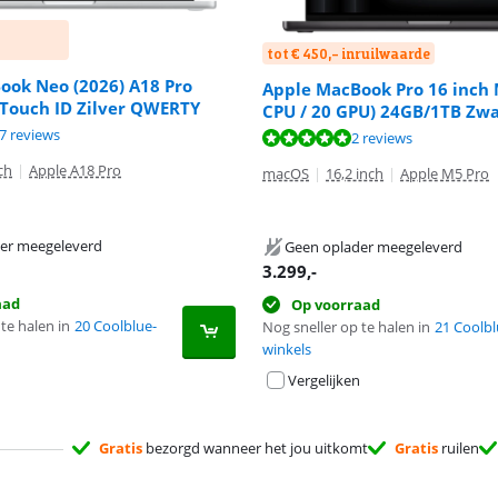
tot € 450,- inruilwaarde
ook Neo (2026) A18 Pro
Apple MacBook Pro 16 inch 
Touch ID Zilver QWERTY
CPU / 20 GPU) 24GB/1TB Zw
9,4 van de 10, gebaseerd op 37 reviews.
7 reviews
 10 van de 10, gebaseerd op 2 reviews.
2 reviews
ch
|
Apple A18 Pro
macOS
|
16,2 inch
|
Apple M5 Pro
er meegeleverd
Geen oplader meegeleverd
3.299
,-
aad
Op voorraad
te halen in
20 Coolblue-
Nog sneller op te halen in
21 Coolbl
winkels
Vergelijken
Gratis
bezorgd wanneer het jou uitkomt
Gratis
ruilen