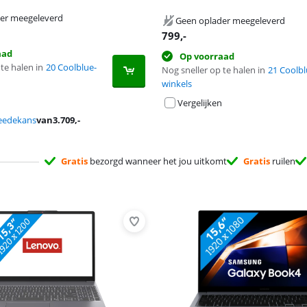
er meegeleverd
Geen oplader meegeleverd
799
,-
aad
Op voorraad
te halen in
20 Coolblue-
Nog sneller op te halen in
21 Coolbl
winkels
Vergelijken
eedekans
van
3.709
,-
Gratis
bezorgd wanneer het jou uitkomt
Gratis
ruilen