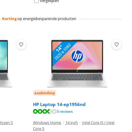
Vergelijken
Korting
op energiebesparende producten
aanbieding
HP Laptop 14-ep1956nd
3 reviews
Ryzen 5
Windows Home
|
14 inch
|
Intel Core i5 / Intel
Core 5