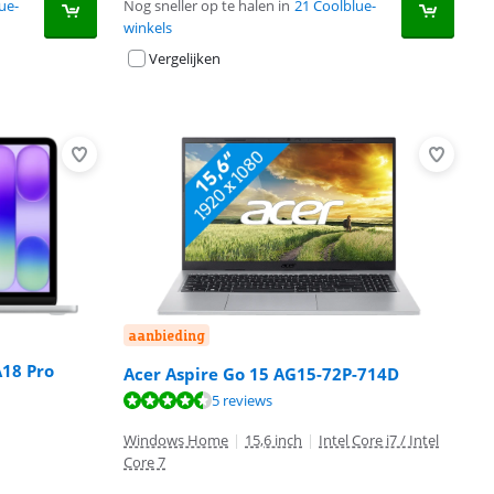
ue-
Nog sneller op te halen in
21 Coolblue-
winkels
Vergelijken
aanbieding
A18 Pro
Acer Aspire Go 15 AG15-72P-714D
5 reviews
Windows Home
|
15,6 inch
|
Intel Core i7 / Intel
Core 7