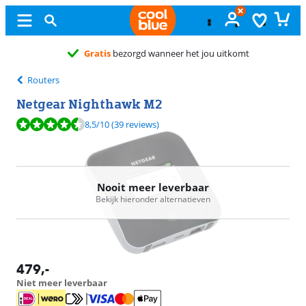
 uitkomt
Routers
Netgear Nighthawk M2
Beoordeling is 8,5 van de 10, gebaseerd op 39 reviews.
8,5
/10
(39 reviews)
Nooit meer leverbaar
Bekijk hieronder alternatieven
479
,-
Niet meer leverbaar