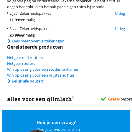
volgende pagina onderstaand Zekerheidspakket. Je hebt altijd 30
dagen bedenktijd en betaalt geen eigen risico bij schade.
2 jaar Zekerheidspakket
Uitleg
11,99
eenmalig
3 jaar Zekerheidspakket
Uitleg
20,99
eenmalig
Lees meer over verzekeringen
Gerelateerde producten
Netgear mifi routers
Netgear routers
Wifi oplossing voor een studentenkamer
Wifi oplossing voor een vrijstaand huis
Bekijk alle Routers
alles voor een glimlach
Gratis
bezorgd wanneer het jou uitkomt
Heb je een vraag?
Vind je antwoord snel en