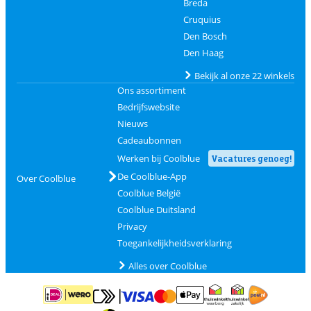
Breda
Cruquius
Den Bosch
Den Haag
Bekijk al onze 22 winkels
Ons assortiment
Bedrijfswebsite
Nieuws
Cadeaubonnen
Werken bij Coolblue
Vacatures genoeg!
De Coolblue-App
Over Coolblue
Coolblue België
Coolblue Duitsland
Privacy
Toegankelijkheidsverklaring
Alles over Coolblue
Betalen met MasterCard en Visa via ClickToPay