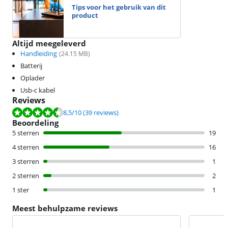
Tips voor het gebruik van dit
product
Altijd meegeleverd
Handleiding
(
24.15
MB)
Batterij
Oplader
Usb-c kabel
Reviews
Beoordeling is 8,5 van de 10, gebaseerd op 39 reviews.
8,5
/10
(39 reviews)
Beoordeling
5 sterren
19
4 sterren
16
3 sterren
1
2 sterren
2
1 ster
1
Meest behulpzame reviews