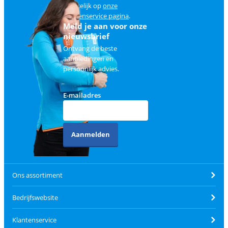
makkelijk op
onze
klantenservice pagina
.
Meld je aan voor onze
nieuwsbrief
Ontvang de beste
aanbiedingen en
persoonlijk advies.
E-mailadres
Aanmelden
Ons assortiment
Bedrijfswebsite
Klantenservice