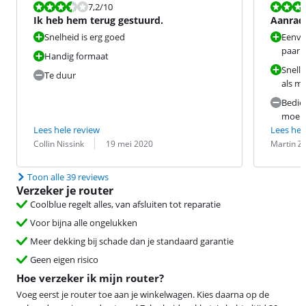
Beoordeling is 7,2 van de 10.
Beoordeling i
7,2
/10
Ik heb hem terug gestuurd.
Aanrade
Snelheid is erg goed
Eenvou
paar 
Handig formaat
Snelle
Te duur
als mn
Bedie
moei
Lees hele review
Lees hel
Beoordeling door:
Datum:
Beoordeling 
Datum:
Collin Nissink
19 mei 2020
Martin Ze
Toon alle 39 reviews
Verzeker je router
Coolblue regelt alles, van afsluiten tot reparatie
Voor bijna alle ongelukken
Meer dekking bij schade dan je standaard garantie
Geen eigen risico
Hoe verzeker ik mijn router?
Voeg eerst je router toe aan je winkelwagen. Kies daarna op de