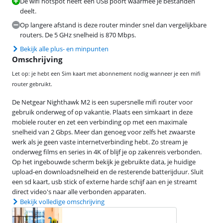
De wifi hotspot heeft een USB poort waarmee je bestanden
deelt.
Op langere afstand is deze router minder snel dan vergelijkbare
routers. De 5 GHz snelheid is 870 Mbps.
Bekijk alle plus- en minpunten
Omschrijving
Let op: je hebt een Sim kaart met abonnement nodig wanneer je een mifi
router gebruikt.
De Netgear Nighthawk M2 is een supersnelle mifi router voor
gebruik onderweg of op vakantie. Plaats een simkaart in deze
mobiele router en zet een verbinding op met een maximale
snelheid van 2 Gbps. Meer dan genoeg voor zelfs het zwaarste
werk als je geen vaste internetverbinding hebt. Zo stream je
onderweg films en series in 4K of blijf je op zakenreis verbonden.
Op het ingebouwde scherm bekijk je gebruikte data, je huidige
upload-en downloadsnelheid en de resterende batterijduur. Sluit
een sd kaart, usb stick of externe harde schijf aan en je streamt
direct video's naar alle verbonden apparaten.
Bekijk volledige omschrijving