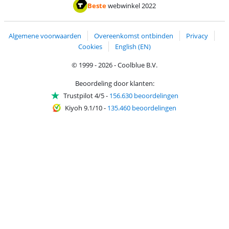
Betalen met ApplePay
Betalen met iDEAL | Wero
Verzending en 
Thuiswinkel waarborg
Thuiswinkel waarborg
Beste
webwinkel 2022
Algemene voorwaarden
Overeenkomst ontbinden
Privacy
Cookies
English (EN)
© 1999 - 2026 - Coolblue B.V.
Beoordeling door klanten:
Trustpilot 4/5
-
156.630 beoordelingen
Kiyoh 9.1/10
-
135.460 beoordelingen