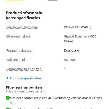
Productinformatie
Korte specificaties
Snelste wifi standaard
Wireless AC (Wifi 5)
Ethernetsnelheid
Gigabit Ethernet (1000
Mbps)
Frequentiebanden
Dual-band
Wifi snelheid
AC1300
Aantal ethernet poorten
1
Toon alle specificaties
Plus- en minpunten
Volgens onze routerspecialist
Met deze router zet je een 4G+ verbinding van maximaal 2 Gbps
op.