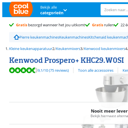
Bekijk alle
categorieën
Gratis
bezorgd wanneer het jou uitkomt
Gratis
ruilen
22 é
Pierre keukenmachines
Keukenmachines
Kitchenaid keukenmac
Kleine keukenapparatuur
Keukenmixers
Kenwood keukenmixers
Kenwood Prospero+ KHC29.W0SI
Beoordeling is 9,1 van de 10, gebaseerd op 75 reviews.
Bekijk alle
9,1
/10
(75 reviews)
Toon alle accessoires
Ke
Nooit meer leve
Bekijk hiernaast altern