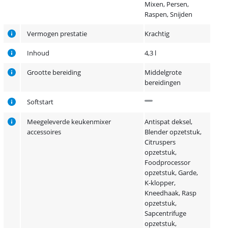
Mixen, Persen,
Raspen, Snijden
Vermogen prestatie
Krachtig
Inhoud
4,3 l
Grootte bereiding
Middelgrote
bereidingen
Softstart
Meegeleverde keukenmixer
Antispat deksel,
accessoires
Blender opzetstuk,
Citruspers
opzetstuk,
Foodprocessor
opzetstuk, Garde,
K-klopper,
Kneedhaak, Rasp
opzetstuk,
Sapcentrifuge
opzetstuk,