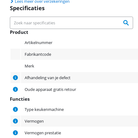
Lees meer over verzekeringen
Specificaties
Product
Product
Artikelnummer
Fabrikantcode
Merk
Afhandeling van je defect
Oude apparaat gratis retour
Functies
Functies
Type keukenmachine
Vermogen
Vermogen prestatie