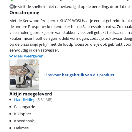
Je stelt de snelheid niet nauwkeurig af op de bereiding, doordat de
Omschrijving
Met de Kenwood Prospero+ KHC29.W0SI haal je een uitgebreide keukenh
de andere Prospero+ keukenmixer heb je 3 accessoires extra. Zo maak 
vleesmolen gebruik je om van stukken vlees zelf gehakt te draaien. In 
keukenmixer heeft een gemiddeld vermogen, zodat je ook zwaar deeg
op de pizza snijd je fijn met de foodprocessor, die je ook gebruikt voo
eenvoudig in de vaatwasser.
Meer weergeven
Tips voor het gebruik van dit product
Altijd meegeleverd
Handleiding
(
5.81
MB)
Ballongarde
K-klopper
Kneedhaak
Hakmes