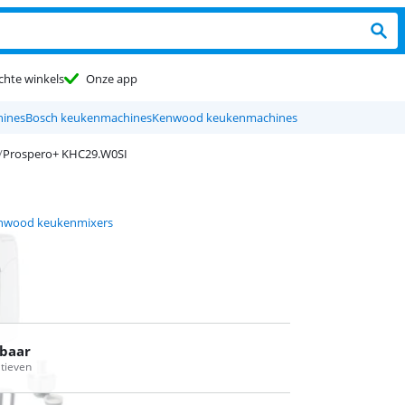
chte winkels
Onze app
hines
Bosch keukenmachines
Kenwood keukenmachines
Prospero+ KHC29.W0SI
nwood keukenmixers
rbaar
atieven