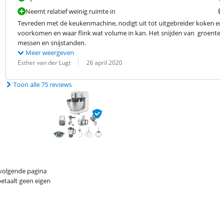
Neemt relatief weinig ruimte in
Tevreden met de keukenmachine, nodigt uit tot uitgebreider koken en
voorkomen en waar flink wat volume in kan. Het snijden van  groenten 
messen en snijstanden.
Meer weergeven
Beoordeling door:
Datum:
Esther van der Lugt
26 april 2020
Toon alle 75 reviews
 volgende pagina
betaalt geen eigen