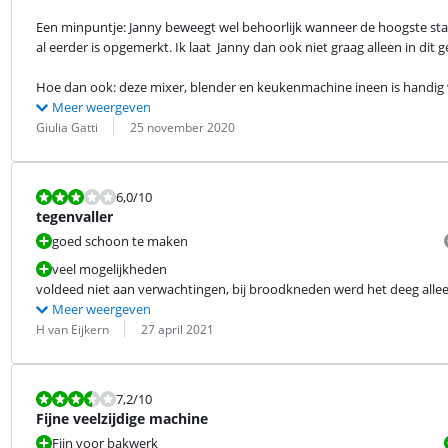
Een minpuntje: Janny beweegt wel behoorlijk wanneer de hoogste stan
al eerder is opgemerkt. Ik laat  Janny dan ook niet graag alleen in dit 
Hoe dan ook: deze mixer, blender en keukenmachine ineen is handig
Meer weergeven
Beoordeling door:
Datum:
Giulia Gatti
25 november 2020
Beoordeling is 6,0 van de 10.
6,0
/10
tegenvaller
goed schoon te maken
veel mogelijkheden
voldeed niet aan verwachtingen, bij broodkneden werd het deeg allee
Meer weergeven
Beoordeling door:
Datum:
H van Eijkern
27 april 2021
Beoordeling is 7,2 van de 10.
7,2
/10
Fijne veelzijdige machine
Fijn voor bakwerk