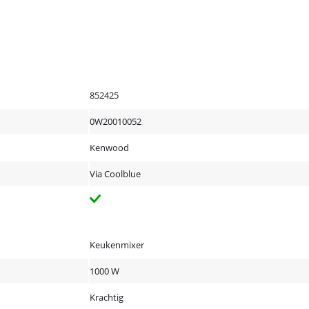
852425
0W20010052
Kenwood
Via Coolblue
Keukenmixer
1000 W
Krachtig