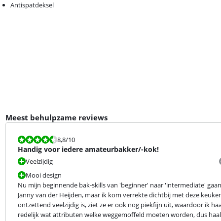
Antispatdeksel
Meest behulpzame reviews
Beoordeling is 8,8 van de 10.
8,8
/10
Handig voor iedere amateurbakker/-kok!
Veelzijdig
Mooi design
Nu mijn beginnende bak-skills van 'beginner' naar 'intermediate' gaa
Janny van der Heijden, maar ik kom verrekte dichtbij met deze keukenm
ontzettend veelzijdig is, ziet ze er ook nog piekfijn uit, waardoor ik haa
redelijk wat attributen welke weggemoffeld moeten worden, dus haal v