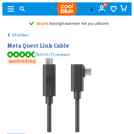
 het jou uitkomt
VR brillen
Meta Quest Link Cable
Beoordeling is 8,5 van de 10, gebaseerd op 73 reviews.
8,5
/10
(73 reviews)
aanbieding