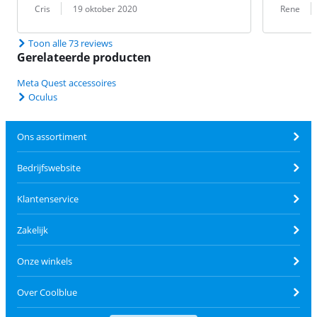
Beoordeling door:
Datum:
Beoordeling 
Datum:
Cris
19 oktober 2020
Rene
Toon alle 73 reviews
Gerelateerde producten
Meta Quest accessoires
Oculus
Ons assortiment
Bedrijfswebsite
Klantenservice
Zakelijk
Onze winkels
Over Coolblue