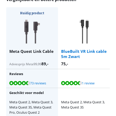
Huidig product
Meta Quest Link Cable
BlueBuilt VR Link cable
5m Zwart
89
,-
75
,-
99,99
Adviesprijs Meta
Reviews
Beoordeling is 8,5 van de 10, gebaseerd op 73 reviews.
Beoordeling is 9,3 van de 10, gebaseerd op 1 review.
73 reviews
1 review
Geschikt voor model
Meta Quest 2, Meta Quest 3,
Meta Quest 2, Meta Quest 3,
Meta Quest 3S, Meta Quest
Meta Quest 3S
Pro, Oculus Quest 2