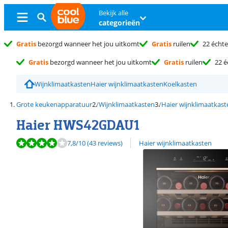
Bekijk alle
categorieën
Gratis
bezorgd wanneer het jou uitkomt
Gratis
ruilen
22 échte
Gratis
bezorgd wanneer het jou uitkomt
Gratis
ruilen
22 é
Wijnklimaatkasten
Haier wijnklimaatkasten
Koelkasten
Grote keukenapparatuur
Wijnklimaatkasten
Haier wijnklimaatkast
Haier HWS42GDAU1
Beoordeling is 7,8 van de 10, gebaseerd op 43 reviews.
Bekijk alle
7,8
/10
(43 reviews)
Haier wijnklimaatkasten