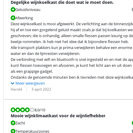
Degelijke wijnkoelkast die doet wat ie moet doen.
Geluidsniveau
Afwerking
Deze wijnkoelkast is mooi afgewerkt. De verlichting aan de binnenzijde 
hij af en toe een gorgelend geluid maakt zoals je dat bij koelkasten wel 
geschreven; die is onhandig, alleen smalle flessen passen keurig op de 
beetje rommelen. Ik heb niet het idee dat ik bijzondere flessen heb.

Alle transport plakkers kun je prima verwijderen behalve een enorme 
water en dan de lijmresten verwijderen.

De verbinding met wifi en bluetooth is snel ingesteld en en met de app k
kunt flessen toevoegen en afvoeren, je kunt het licht aan en uit doen 
als een grappige gadget.

Ondanks de genoemde minuten ben ik tevreden met deze wijnkoelkast.
Meer weergeven
Beoordeling door:
Datum:
Harold
3 april 2022
Beoordeling is 8,0 van de 10.
8,0
/10
Mooie wijnklimaatkast voor de wijnliefhebber
Zacht
Temperatuurzones