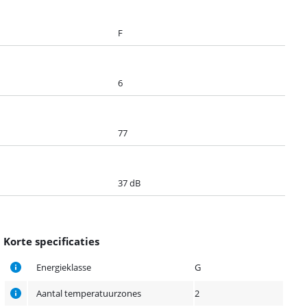
F
6
77
37 dB
Korte specificaties
Energieklasse
G
Aantal temperatuurzones
2