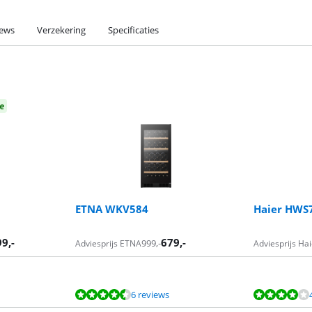
iews
Verzekering
Specificaties
e
1
ETNA WKV584
Haier HWS
99
,-
679
,-
999
,-
Adviesprijs ETNA
Adviesprijs Hai
6 reviews