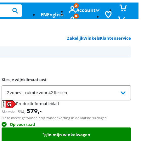
Account
EN
English
Zakelijk
Winkels
Klantenservice
Kies je wijnklimaatkast
2 zones | ruimte voor 42 flessen
Productinformatieblad
opent in nieuw tabblad
579
,-
Meestal
594
,-
Onze meest getoonde prijs zonder korting in de laatste 90 dagen
Op voorraad
In mijn winkelwagen