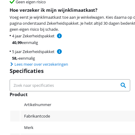
Geen eigen risico
Hoe verzeker ik mijn wijnklimaatkast?
Voeg eerst je wijnklimaatkast toe aan je winkelwagen. Kies daarna op
pagina onderstaand Zekerheidspakket. Je hebt altijd 30 dagen bedenkt
geen eigen risico bij schade.
4 jaar Zekerheidspakket
40,99
eenmalig
5 jaar Zekerheidspakket
58
,-
eenmalig
Lees meer over verzekeringen
Specificaties
Product
Product
Artikelnummer
Fabrikantcode
Merk