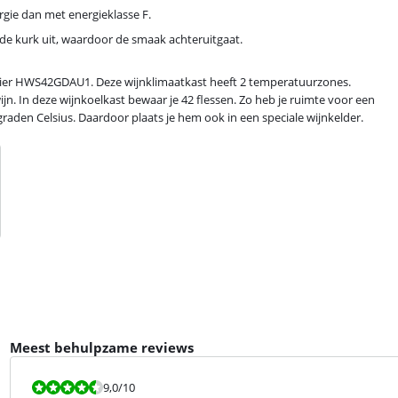
rgie dan met energieklasse F.
de kurk uit, waardoor de smaak achteruitgaat.
Haier HWS42GDAU1. Deze wijnklimaatkast heeft 2 temperatuurzones.
jn. In deze wijnkoelkast bewaar je 42 flessen. Zo heb je ruimte voor een
raden Celsius. Daardoor plaats je hem ook in een speciale wijnkelder.
Meest behulpzame reviews
Beoordeling is 9,0 van de 10.
9,0
/10