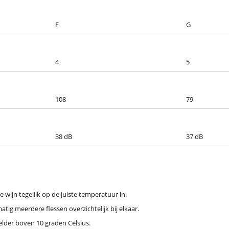
F
G
4
5
108
79
38 dB
37 dB
 wijn tegelijk op de juiste temperatuur in.
tig meerdere flessen overzichtelijk bij elkaar.
kelder boven 10 graden Celsius.