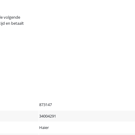
 de volgende
ijd en betaalt
873147
34004291
Haier