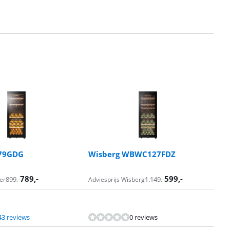
79GDG
Wisberg WBWC127FDZ
789
,-
599
,-
899
,-
1.149
,-
er
Adviesprijs Wisberg
43 reviews
0 reviews