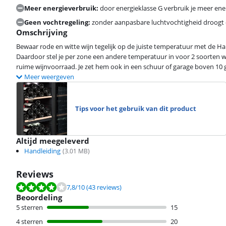
Meer energieverbruik:
door energieklasse G verbruik je meer ene
Geen vochtregeling:
zonder aanpasbare luchtvochtigheid droogt 
Omschrijving
Bewaar rode en witte wijn tegelijk op de juiste temperatuur met de 
Daardoor stel je per zone een andere temperatuur in voor 2 soorten wi
ruime wijnvoorraad. Je zet hem ook in een schuur of garage boven 10 g
Meer weergeven
Tips voor het gebruik van dit product
Altijd meegeleverd
Handleiding
(
3.01
MB)
Reviews
Beoordeling is 7,8 van de 10, gebaseerd op 43 reviews.
7,8
/10
(43 reviews)
Beoordeling
5 sterren
15
4 sterren
20