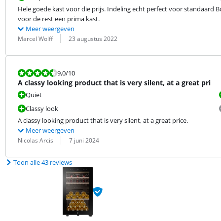
Hele goede kast voor die prijs. Indeling echt perfect voor standaard 
voor de rest een prima kast.
Meer weergeven
Beoordeling door:
Datum:
Marcel Wolff
23 augustus 2022
Beoordeling is 9,0 van de 10.
9,0
/10
A classy looking product that is very silent, at a great pri
Quiet
Classy look
A classy looking product that is very silent, at a great price.
Meer weergeven
Beoordeling door:
Datum:
Nicolas Arcis
7 juni 2024
Toon alle 43 reviews