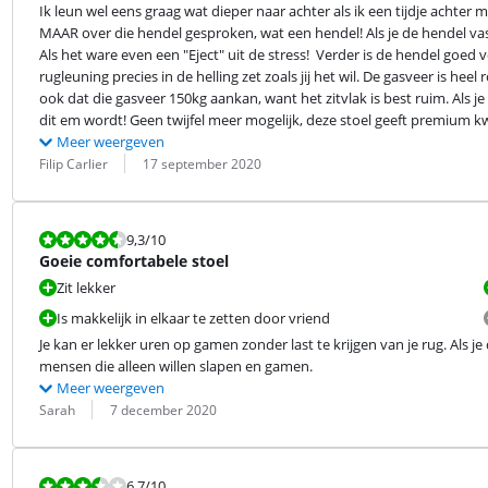
Ik leun wel eens graag wat dieper naar achter als ik een tijdje achter 
MAAR over die hendel gesproken, wat een hendel! Als je de hendel vastp
Als het ware even een "Eject" uit de stress!  Verder is de hendel goed 
rugleuning precies in de helling zet zoals jij het wil. De gasveer is h
ook dat die gasveer 150kg aankan, want het zitvlak is best ruim. Als j
dit em wordt! Geen twijfel meer mogelijk, deze stoel geeft premium kwa
Meer weergeven
Beoordeling door:
Datum:
Filip Carlier
17 september 2020
Beoordeling is 9,3 van de 10.
9,3
/10
Goeie comfortabele stoel
Zit lekker
Is makkelijk in elkaar te zetten door vriend
Je kan er lekker uren op gamen zonder last te krijgen van je rug. Als j
mensen die alleen willen slapen en gamen.
Meer weergeven
Beoordeling door:
Datum:
Sarah
7 december 2020
Beoordeling is 6,7 van de 10.
6,7
/10