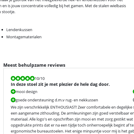
 is jouw concentratie volledig bij het gamen. Met de stalen wielbasis
 stootje.
Lendenkussen
Montagematerialen
Meest behulpzame reviews
Beoordeling is 10 van de 10.
10
/10
In deze stoel zit je met plezier de hele dag door.
mooi design
goede ondersteuning d.m.v rug- en nekkussen
We zijn verschrikkelijk ENTHOUSIAST! Zeer comfortabele en degelijke 
een aangename zithouding. De armleuningen zijn goed verstelbaar en
materiaal. Alle logo's en opschriften zijn mooi en met zorg gestikt w
opgedrukte prints dat er na een tijdje toch onherroepelijk begint af t
ergonomische bureaustoelen. Het enige minpuntje voor mij is het gebre