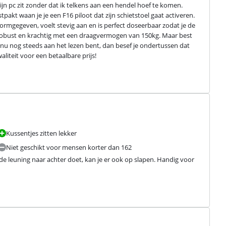
mijn pc zit zonder dat ik telkens aan een hendel hoef te komen. 
akt waan je je een F16 piloot dat zijn schietstoel gaat activeren. 
vormgegeven, voelt stevig aan en is perfect doseerbaar zodat je de 
eel robust en krachtig met een draagvermogen van 150kg. Maar best 
e nu nog steeds aan het lezen bent, dan besef je ondertussen dat 
liteit voor een betaalbare prijs!
Kussentjes zitten lekker
Niet geschikt voor mensen korter dan 162
e de leuning naar achter doet, kan je er ook op slapen. Handig voor 