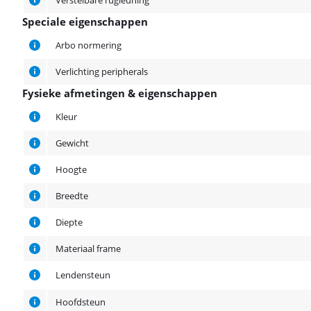
Verstelbare rugleuning
Speciale eigenschappen
Speciale eigenschappen
Arbo normering
Verlichting peripherals
Fysieke afmetingen & eigenschappen
Fysieke afmetingen & eigenschappen
Kleur
Gewicht
Hoogte
Breedte
Diepte
Materiaal frame
Lendensteun
Hoofdsteun