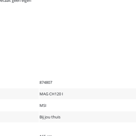
betaalt geen eigen
874807
MAG CH120 I
MSI
Bij jou thuis