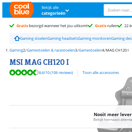
Bekijk alle
categorieën
Gratis
bezorgd wanneer het jou uitkomt
Gratis
ruilen
22 é
Gaming stoelen
Gaming headsets
Gaming monitoren
Gaming des
Gaming
Gamestoelen & racestoelen
Gamestoelen
MAG CH120 I
MSI MAG CH120 I
Beoordeling is 8,6 van de 10, gebaseerd op 106 reviews.
8,6
/10
(106 reviews)
Toon alle accessoires
Nooit meer leve
Bekijk hiernaast altern