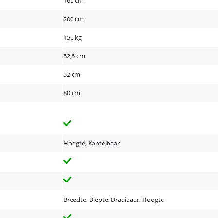
165 cm
200 cm
150 kg
52,5 cm
52 cm
80 cm
Hoogte, Kantelbaar
Breedte, Diepte, Draaibaar, Hoogte