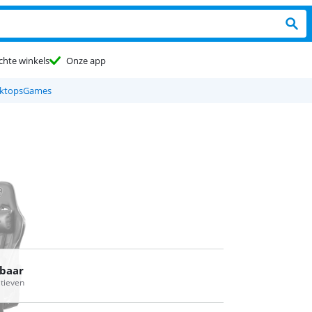
chte winkels
Onze app
ktops
Games
rbaar
atieven