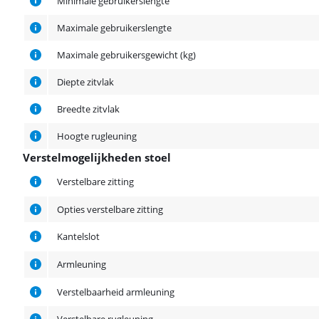
Minimale gebruikerslengte
Maximale gebruikerslengte
Maximale gebruikersgewicht (kg)
Diepte zitvlak
Breedte zitvlak
Hoogte rugleuning
Verstelmogelijkheden stoel
Verstelmogelijkheden stoel
Verstelbare zitting
Opties verstelbare zitting
Kantelslot
Armleuning
Verstelbaarheid armleuning