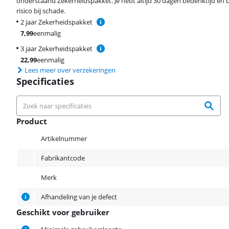
onderstaand Zekerheidspakket. Je hebt altijd 30 dagen bedenktijd en 
risico bij schade.
2 jaar Zekerheidspakket
7,99
eenmalig
3 jaar Zekerheidspakket
22,99
eenmalig
Lees meer over verzekeringen
Specificaties
Product
Product
Artikelnummer
Fabrikantcode
Merk
Afhandeling van je defect
Geschikt voor gebruiker
Geschikt voor gebruiker