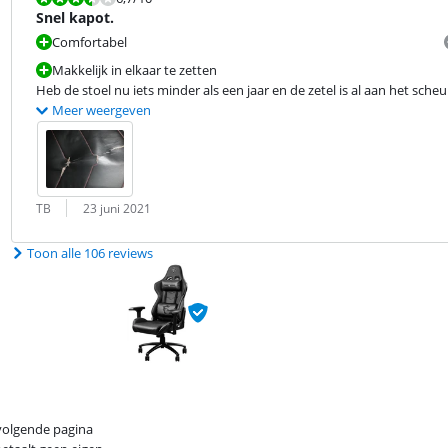
Snel kapot.
Comfortabel
Makkelijk in elkaar te zetten
Heb de stoel nu iets minder als een jaar en de zetel is al aan het scheure
Meer weergeven
Beoordeling door:
Datum:
TB
23 juni 2021
Toon alle 106 reviews
 volgende pagina