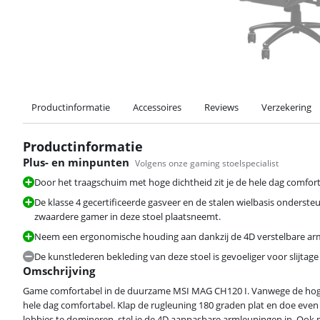
Productinformatie
Accessoires
Reviews
Verzekering
Productinformatie
Plus- en minpunten
Volgens onze gaming stoelspecialist
Door het traagschuim met hoge dichtheid zit je de hele dag comfort
De klasse 4 gecertificeerde gasveer en de stalen wielbasis onders
zwaardere gamer in deze stoel plaatsneemt.
Neem een ergonomische houding aan dankzij de 4D verstelbare ar
De kunstlederen bekleding van deze stoel is gevoeliger voor slijtag
Omschrijving
Game comfortabel in de duurzame MSI MAG CH120 I. Vanwege de hoge 
hele dag comfortabel. Klap de rugleuning 180 graden plat en doe even 
lobbies te domineren, stel je de 4D aanpasbare armleuningen in. Ook