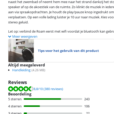
naast het zwembad of neemt hem mee naar het strand dankzij het sto
speaker af op de akoestiek van de ruimte. Zo klinkt de muziek in iede
aan via spraakopdrachten. Je houdt de play/pauze knop ingedrukt om 
verplaatsen. Op een volle lading luister je 10 uur naar muziek. Kies v
stereo geluid.
Let op: verbind de Roam eerst met wifi voordat je bluetooth kan gebr
Meer weergeven
Tips voor het gebruik van dit product
Altijd meegeleverd
Handleiding
(
4.26
MB)
Reviews
Beoordeling is 8,8 van de 10, gebaseerd op 380 reviews.
8,8
/10
(380 reviews)
Beoordeling
5 sterren
243
4 sterren
106
3 sterren
22