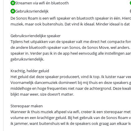
Streamen via wifi én bluetooth
Gebruiksvriendelijk
De Sonos Roam is een wifi speaker en bluetooth speaker in één. Hierdo
muziek, maar ook buitenshuis. Dat vind ik ideaal. Minder ideaal is dat i
Gebruiksvriendelijke speaker

Tijdens het uitpakken van de speaker valt me direct het compacte form
de andere bluetooth speaker van Sonos, de Sonos Move, wel anders. 
speaker in. Verder pas ik in de app heel eenvoudig alle instellingen aa
gebruiksvriendelijk.
Krachtig, helder geluid

Het geluid dat deze speaker produceert, vind ik top. Ik luister naar vee
Voornamelijk dancemuziek domineert bij mij thuis en deze speakers ge
middelhoge en hoge frequenties niet naar de achtergrond. Deze kwalit
blijkt maar weer, size doesn’t matter.
Stereopaar maken

Wanneer ik thuis muziek afspeel via wifi, creëer ik een stereopaar me
volume en een krachtiger geluid. Bij het gebruik van de Sonos Roam vi
ik jammer, want buitenshuis wil ik de speakers ook graag aan elkaar 