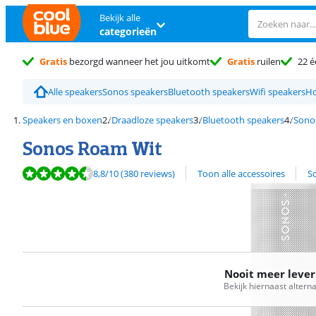
Bekijk alle
categorieën
Gratis
bezorgd wanneer het jou uitkomt
Gratis
ruilen
22 é
Alle speakers
Sonos speakers
Bluetooth speakers
Wifi speakers
Ho
Speakers en boxen
Draadloze speakers
Bluetooth speakers
Sono
Sonos Roam Wit
Beoordeling is 8,8 van de 10, gebaseerd op 380 reviews.
Bekijk alle
8,8
/10
(380 reviews)
Toon alle accessoires
S
Nooit meer leve
Bekijk hiernaast altern