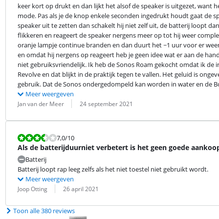
keer kort op drukt en dan lijkt het alsof de speaker is uitgezet, want het
mode. Pas als je de knop enkele seconden ingedrukt houdt gaat de speake
speaker uit te zetten dan schakelt hij niet zelf uit, de batterij loopt da
flikkeren en reageert de speaker nergens meer op tot hij weer complee
oranje lampje continue branden en dan duurt het ~1 uur voor er weer l
en omdat hij nergens op reageert heb je geen idee wat er aan de hand 
niet gebruiksvriendelijk. Ik heb de Sonos Roam gekocht omdat ik de 
Revolve en dat blijkt in de praktijk tegen te vallen. Het geluid is onge
gebruik. Dat de Sonos ondergedompeld kan worden in water en de Bose
Meer weergeven
Beoordeling door:
Datum:
Jan van der Meer
24 september 2021
Beoordeling is 7,0 van de 10.
7,0
/10
Als de batterijduurniet verbetert is het geen goede aankoo
Batterij
Batterij loopt rap leeg zelfs als het niet toestel niet gebruikt wordt.
Meer weergeven
Beoordeling door:
Datum:
Joop Otting
26 april 2021
Toon alle 380 reviews