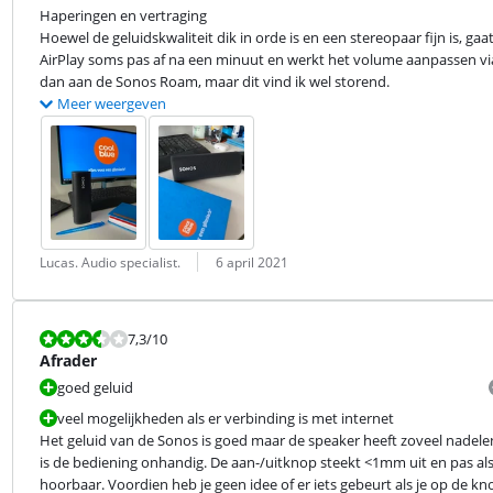
Haperingen en vertraging

Hoewel de geluidskwaliteit dik in orde is en een stereopaar fijn is, ga
AirPlay soms pas af na een minuut en werkt het volume aanpassen via Sp
dan aan de Sonos Roam, maar dit vind ik wel storend.
Meer weergeven
Beoordeling door:
Datum:
Lucas. Audio specialist.
6 april 2021
Beoordeling is 7,3 van de 10.
7,3
/10
Afrader
goed geluid
veel mogelijkheden als er verbinding is met internet
Het geluid van de Sonos is goed maar de speaker heeft zoveel nadel
is de bediening onhandig. De aan-/uitknop steekt <1mm uit en pas als de
hoorbaar. Voordien heb je geen idee of er iets gebeurt als je op de kno