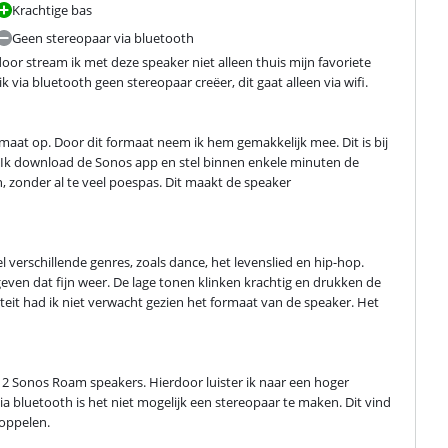
Krachtige bas
Geen stereopaar via bluetooth
or stream ik met deze speaker niet alleen thuis mijn favoriete 
k via bluetooth geen stereopaar creëer, dit gaat alleen via wifi.
aat op. Door dit formaat neem ik hem gemakkelijk mee. Dit is bij 
Ik download de Sonos app en stel binnen enkele minuten de 
n, zonder al te veel poespas. Dit maakt de speaker 
l verschillende genres, zoals dance, het levenslied en hip-hop. 
ven dat fijn weer. De lage tonen klinken krachtig en drukken de 
eit had ik niet verwacht gezien het formaat van de speaker. Het 
t 2 Sonos Roam speakers. Hierdoor luister ik naar een hoger 
a bluetooth is het niet mogelijk een stereopaar te maken. Dit vind 
koppelen.