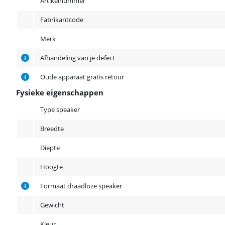
Artikelnummer
Fabrikantcode
Merk
Afhandeling van je defect
Oude apparaat gratis retour
Fysieke eigenschappen
Fysieke eigenschappen
Type speaker
Breedte
Diepte
Hoogte
Formaat draadloze speaker
Gewicht
Kleur