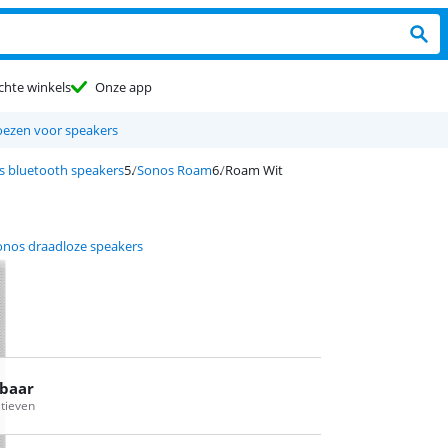
chte winkels
Onze app
ezen voor speakers
s bluetooth speakers
Sonos Roam
Roam Wit
onos draadloze speakers
rbaar
atieven