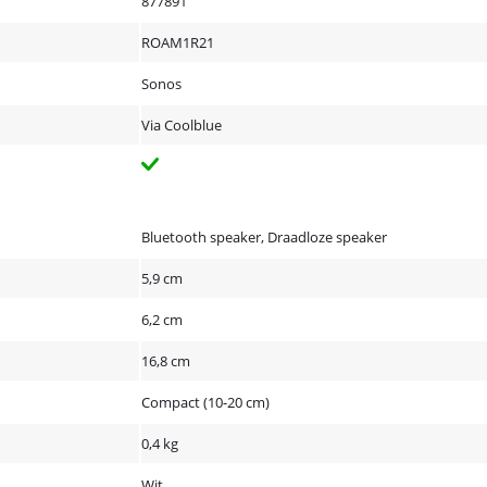
877891
ROAM1R21
Sonos
Via Coolblue
Bluetooth speaker, Draadloze speaker
5,9 cm
6,2 cm
16,8 cm
Compact (10-20 cm)
0,4 kg
Wit