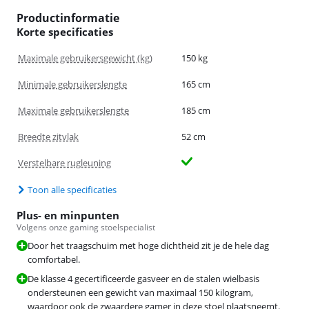
Productinformatie
Korte specificaties
Maximale gebruikersgewicht (kg)
150 kg
Minimale gebruikerslengte
165 cm
Maximale gebruikerslengte
185 cm
Breedte zitvlak
52 cm
Verstelbare rugleuning
Toon alle specificaties
Plus- en minpunten
Volgens onze gaming stoelspecialist
Door het traagschuim met hoge dichtheid zit je de hele dag
comfortabel.
De klasse 4 gecertificeerde gasveer en de stalen wielbasis
ondersteunen een gewicht van maximaal 150 kilogram,
waardoor ook de zwaardere gamer in deze stoel plaatsneemt.