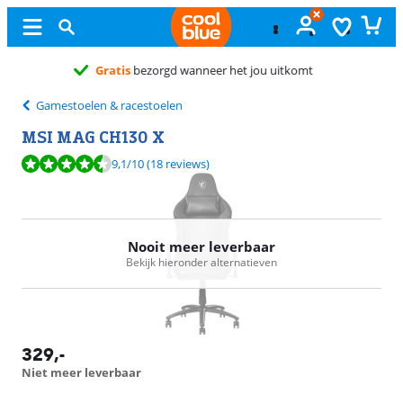
 het jou uitkomt
Gamestoelen & racestoelen
MSI MAG CH130 X
Beoordeling is 9,1 van de 10, gebaseerd op 18 reviews.
9,1
/10
(18 reviews)
Nooit meer leverbaar
Bekijk hieronder alternatieven
329
,-
Niet meer leverbaar