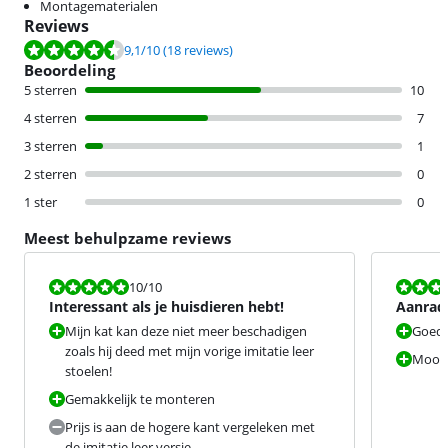
Montagematerialen
Reviews
Beoordeling is 9,1 van de 10, gebaseerd op 18 reviews.
9,1
/10
(18 reviews)
Beoordeling
5 sterren
10
4 sterren
7
3 sterren
1
2 sterren
0
1 ster
0
Meest behulpzame reviews
Beoordeling is 10 van de 10.
Beoordeling i
10
/10
Interessant als je huisdieren hebt!
Aanrad
Mijn kat kan deze niet meer beschadigen
Goede 
zoals hij deed met mijn vorige imitatie leer
Mooi 
stoelen!
Gemakkelijk te monteren
Prijs is aan de hogere kant vergeleken met
de imitatie leer versie