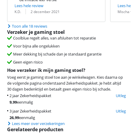
Lees hele review
Lees hel
Beoordeling door:
Datum:
Beoordeling 
Datum:
K.D.
2 december 2021
Mischa v
Toon alle 18 reviews
Verzeker je gaming stoel
Coolblue regelt alles, van afsluiten tot reparatie
Voor bijna alle ongelukken
Meer dekking bij schade dan je standaard garantie
Geen eigen risico
Hoe verzeker ik mijn gaming stoel?
Voeg eerst je gaming stoel toe aan je winkelwagen. Kies daarna op
de volgende pagina onderstaand Zekerheidspakket. Je hebt altijd
30 dagen bedenktijd en betaalt geen eigen risico bij schade.
2 jaar Zekerheidspakket
Uitleg
9,99
eenmalig
3 jaar Zekerheidspakket
Uitleg
26,99
eenmalig
Lees meer over verzekeringen
Gerelateerde producten