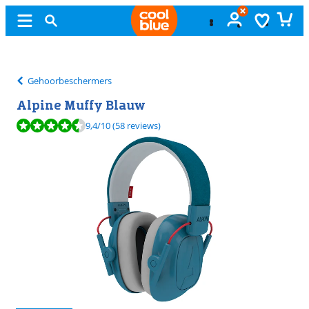
Gratis
ruilen
Gehoorbeschermers
Alpine Muffy Blauw
Beoordeling is 9,4 van de 10, gebaseerd op 58 reviews.
9,4
/10
(58 reviews)