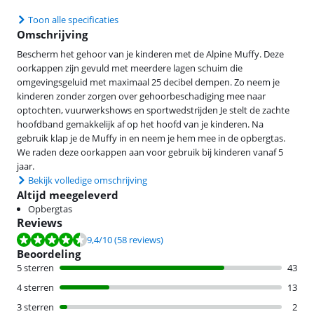
Toon alle specificaties
Omschrijving
Bescherm het gehoor van je kinderen met de Alpine Muffy. Deze
oorkappen zijn gevuld met meerdere lagen schuim die
omgevingsgeluid met maximaal 25 decibel dempen. Zo neem je
kinderen zonder zorgen over gehoorbeschadiging mee naar
optochten, vuurwerkshows en sportwedstrijden Je stelt de zachte
hoofdband gemakkelijk af op het hoofd van je kinderen. Na
gebruik klap je de Muffy in en neem je hem mee in de opbergtas.
We raden deze oorkappen aan voor gebruik bij kinderen vanaf 5
jaar.
Bekijk volledige omschrijving
Altijd meegeleverd
Opbergtas
Reviews
Beoordeling is 9,4 van de 10, gebaseerd op 58 reviews.
9,4
/10
(58 reviews)
Beoordeling
5 sterren
43
4 sterren
13
3 sterren
2