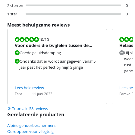
2 sterren
0
1 ster
0
Meest behulpzame reviews
Beoordeling is 10 van de 10.
Beoordeling i
10
/10
Voor ouders die twijfelen tussen de
Helaas 
baby muffy en muffy kids
verwac
Goede geluidsdemping
Hij sl
waardo
Ondanks dat er wordt aangegeven vanaf 5
rust h
jaar past het perfect bij mijn 3 jarige
gehoo
Lees hele review
Lees hel
Beoordeling door:
Datum:
Beoordeling 
Datum:
Esra
11 juni 2023
Famke D
Toon alle 58 reviews
Gerelateerde producten
Alpine gehoorbeschermers
Oordoppen voor vliegtuig