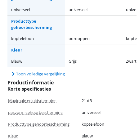
universeel
universeel
univer
Producttype
gehoorbescherming
koptelefoon
oordoppen
koptel
Kleur
Blauw
Grijs
Zwart
Toon volledige vergelijking
Productinformatie
Korte specificaties
Maximale geluidsdemping
21 dB
pasvorm gehoorbescherming
universeel
Producttype gehoorbescherming
koptelefoon
Kleur
Blauw