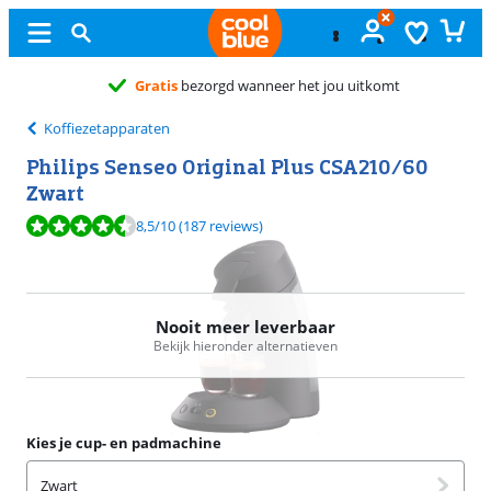
Gratis
ruilen
Koffiezetapparaten
Philips Senseo Original Plus CSA210/60
Zwart
Beoordeling is 8,5 van de 10, gebaseerd op 187 reviews.
8,5
/10
(187 reviews)
Nooit meer leverbaar
Bekijk hieronder alternatieven
Kies je cup- en padmachine
Zwart