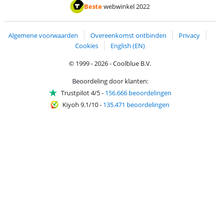
Betalen met MasterCard en Visa via ClickToPay
Betalen met ApplePay
Betalen met iDEAL | Wero
Verzending en 
Thuiswinkel waarborg
Thuiswinkel waarborg
Beste
webwinkel 2022
Algemene voorwaarden
Overeenkomst ontbinden
Privacy
Cookies
English (EN)
© 1999 - 2026 - Coolblue B.V.
Beoordeling door klanten:
Trustpilot 4/5
-
156.666 beoordelingen
Kiyoh 9.1/10
-
135.471 beoordelingen