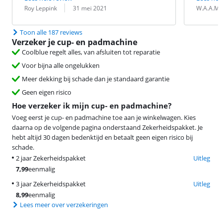
Beoordeling door:
Datum:
Beoordeling 
Datum:
Roy Leppink
31 mei 2021
W.A.A.M.
Toon alle 187 reviews
Verzeker je cup- en padmachine
Coolblue regelt alles, van afsluiten tot reparatie
Voor bijna alle ongelukken
Meer dekking bij schade dan je standaard garantie
Geen eigen risico
Hoe verzeker ik mijn cup- en padmachine?
Voeg eerst je cup- en padmachine toe aan je winkelwagen. Kies
daarna op de volgende pagina onderstaand Zekerheidspakket. Je
hebt altijd 30 dagen bedenktijd en betaalt geen eigen risico bij
schade.
2 jaar Zekerheidspakket
Uitleg
7,99
eenmalig
3 jaar Zekerheidspakket
Uitleg
8,99
eenmalig
Lees meer over verzekeringen