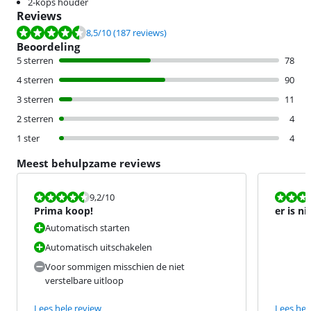
2-kops houder
Reviews
Beoordeling is 8,5 van de 10, gebaseerd op 187 reviews.
8,5
/10
(187 reviews)
Beoordeling
5 sterren
78
4 sterren
90
3 sterren
11
2 sterren
4
1 ster
4
Meest behulpzame reviews
Beoordeling is 9,2 van de 10.
Beoordeling i
9,2
/10
Prima koop!
er is n
vergeli
Automatisch starten
Automatisch uitschakelen
Voor sommigen misschien de niet
verstelbare uitloop
Lees hele review
Lees hel