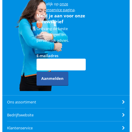
makkelijk op
onze
klantenservice pagina
.
Meld je aan voor onze
nieuwsbrief
Ontvang de beste
aanbiedingen en
persoonlijk advies.
E-mailadres
Aanmelden
Ons assortiment
Bedrijfswebsite
Klantenservice