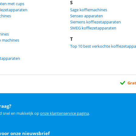
S
aten met cups
ffiezetapparaten
Sage koffiemachines
chines
Senseo apparaten
Siemens koffiezetapparaten
SMEG koffiezetapparaten
hines
T
o machines
Top 10 best verkochte koffiezetapp
etapparaten
Grat
raag?
d snel en makkelijk op
onze klantenservice pagina
.
voor onze nieuwsbrief