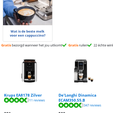
Wat is de beste melk
voor een cappuccino?
Gratis
bezorgd wanneer het jou uitkomt
Gratis
ruilen
22 échte win
Krups EA8178 Zilver
De'Longhi Dinamica
ECAM350.55.B
11 reviews
347 reviews