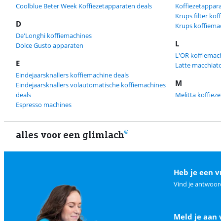
Coolblue Beter Week Koffiezetapparaten deals
Koffiezetappar
Krups filter ko
D
Krups koffiema
De'Longhi koffiemachines
L
Dolce Gusto apparaten
L'OR koffiemac
E
Latte macchiat
Eindejaarsknallers koffiemachine deals
M
Eindejaarsknallers volautomatische koffiemachines
deals
Melitta koffiez
Espresso machines
alles voor een glimlach
Heb je een v
Vind je antwoor
Meld je aan 