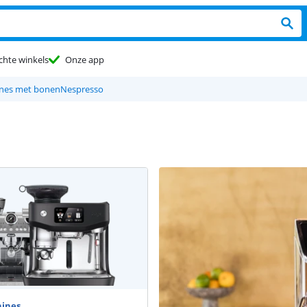
chte winkels
Onze app
ines met bonen
Nespresso
ines