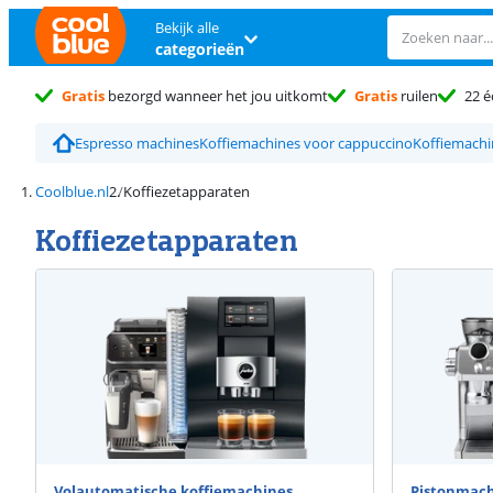
Bekijk alle
categorieën
Gratis
bezorgd wanneer het jou uitkomt
Gratis
ruilen
22 é
Espresso machines
Koffiemachines voor cappuccino
Koffiemach
Coolblue.nl
Koffiezetapparaten
Koffiezetapparaten
Volautomatische koffiemachines
Pistonmach