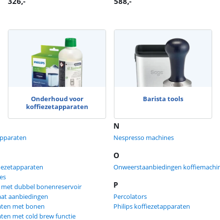
326
,-
588
,-
Onderhoud voor
Barista tools
koffiezetapparaten
N
tapparaten
Nespresso machines
O
fiezetapparaten
Onweerstaanbiedingen koffiemachin
res
P
 met dubbel bonenreservoir
aat aanbiedingen
Percolators
aten met bonen
Philips koffiezetapparaten
ten met cold brew functie