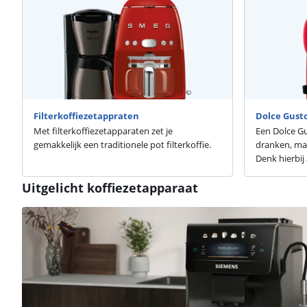
Filterkoffiezetappraten
Dolce Gust
Met filterkoffiezetapparaten zet je
Een Dolce Gu
gemakkelijk een traditionele pot filterkoffie.
dranken, ma
Denk hierbij
Uitgelicht koffiezetapparaat
Beoordeling is 9,4 van de 10, gebaseerd op 4 reviews.