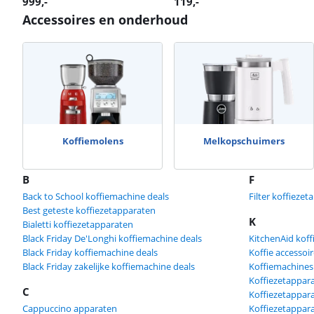
999
,-
119
,-
Accessoires en onderhoud
Koffiemolens
Melkopschuimers
B
F
Back to School koffiemachine deals
Filter koffieze
Best geteste koffiezetapparaten
K
Bialetti koffiezetapparaten
Black Friday De'Longhi koffiemachine deals
KitchenAid kof
Black Friday koffiemachine deals
Koffie accessoi
Black Friday zakelijke koffiemachine deals
Koffiemachines
Koffiezetappar
C
Koffiezetappar
Cappuccino apparaten
Koffiezetappara