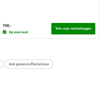
748
,-
In mijn winkelwagen
Op voorraad
Best geteste koffiemachines