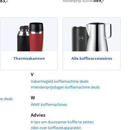
589
,-
83
,-
Adviesprijs
829,90
Thermoskannen
Alle koffieaccessoires
V
Vakantiegeld koffiemachine deals
Vriendenprijsdagen koffiemachine deals
W
e deals
WMF koffiemachines
Advies
6 tips om duurzamer koffie te zetten
Alles over koffiezetapparaten