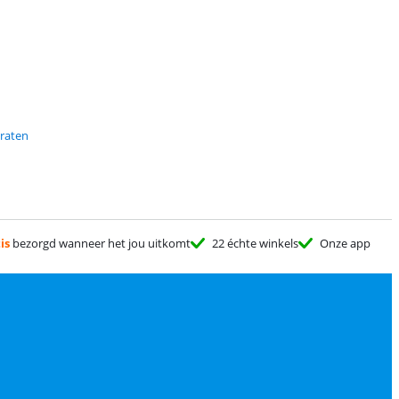
araten
is
bezorgd wanneer het jou uitkomt
22 échte winkels
Onze app