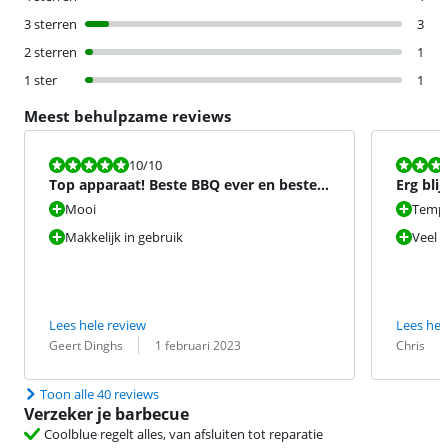
3 sterren
3
2 sterren
1
1 ster
1
Meest behulpzame reviews
Beoordeling is 10 van de 10.
Beoordeling i
10
/10
Top apparaat! Beste BBQ ever en beste
Erg blij
oven ever!
Mooi
Tempe
Makkelijk in gebruik
Veel 
Lees hele review
Lees hel
Beoordeling door:
Datum:
Beoordeling 
Datum:
Geert Dinghs
1 februari 2023
Chris
Toon alle 40 reviews
Verzeker je barbecue
Coolblue regelt alles, van afsluiten tot reparatie