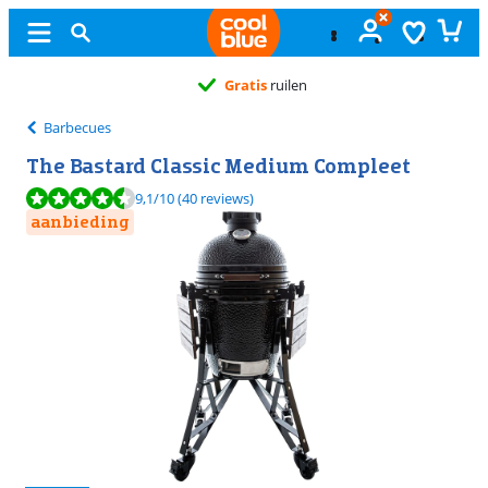
Gratis
ruilen
Barbecues
The Bastard Classic Medium Compleet
Beoordeling is 9,1 van de 10, gebaseerd op 40 reviews.
9,1
/10
(40 reviews)
aanbieding