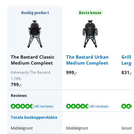
Huidig product
Beste keuze
The Bastard Classic
The Bastard Urban
Grill
Medium Compleet
Medium Compleet
Large
999
,-
831
,-
Adviesprijs The Bastard
1.199
,-
799
,-
Reviews
Beoordeling is 9,1 van de 10, gebaseerd op 40 reviews.
Beoordeling is 9,1 van de 10, gebaseerd op 40 reviews.
Beoordeling is 9,8 van de 10, gebaseerd op 13 reviews.
Beoordeling is 9,3 van de 10, gebaseerd op 7 reviews.
40 reviews
40 reviews
Totale kookoppervlakte
Middelgroot
Middelgroot
Groot