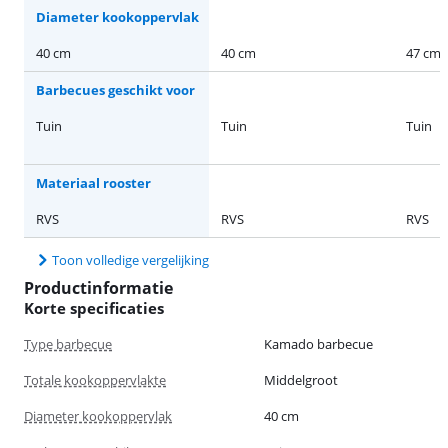
Diameter kookoppervlak
40 cm
40 cm
47 cm
Barbecues geschikt voor
Tuin
Tuin
Tuin
Materiaal rooster
RVS
RVS
RVS
Toon volledige vergelijking
Productinformatie
Korte specificaties
Type barbecue
Kamado barbecue
Totale kookoppervlakte
Middelgroot
Diameter kookoppervlak
40 cm