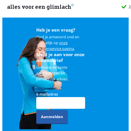
alles voor een glimlach
2
Heb je een vraag?
Vind je antwoord snel en
makkelijk op
onze
klantenservice pagina
.
Meld je aan voor onze
nieuwsbrief
Ontvang de beste
aanbiedingen en
persoonlijk advies.
E-mailadres
Aanmelden