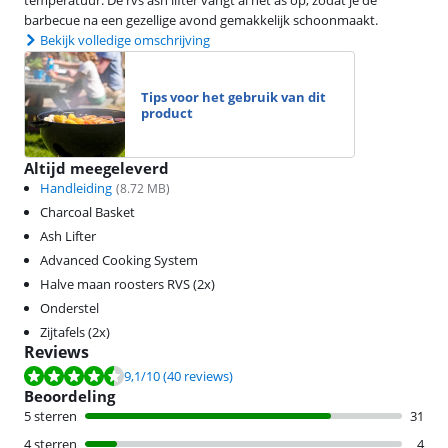
temperatuur. De rvs ash lifter vangt al het as op, zodat je de
barbecue na een gezellige avond gemakkelijk schoonmaakt.
Bekijk volledige omschrijving
Tips voor het gebruik van dit
product
Altijd meegeleverd
Handleiding
(
8.72
MB)
Charcoal Basket
Ash Lifter
Advanced Cooking System
Halve maan roosters RVS (2x)
Onderstel
Zijtafels (2x)
Reviews
Beoordeling is 9,1 van de 10, gebaseerd op 40 reviews.
9,1
/10
(40 reviews)
Beoordeling
5 sterren
31
4 sterren
4