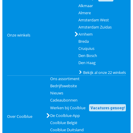
Alkmaar
Almere
Amsterdam West
Amsterdam Zuidas
Arnhem
Onze winkels
Breda
Cruquius
Den Bosch
Den Haag
Bekijk al onze 22 winkels
Ons assortiment
Bedrijfswebsite
Nieuws
Cadeaubonnen
Werken bij Coolblue
Vacatures genoeg!
De Coolblue-App
Over Coolblue
Coolblue België
Coolblue Duitsland