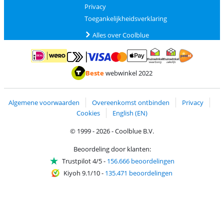
Privacy
Toegankelijkheidsverklaring
Alles over Coolblue
Betalen met MasterCard en Visa via ClickToPay
Betalen met ApplePay
Betalen met iDEAL | Wero
Verzending en 
Thuiswinkel waarborg
Thuiswinkel waarborg
Beste
webwinkel 2022
Algemene voorwaarden
Overeenkomst ontbinden
Privacy
Cookies
English (EN)
© 1999 - 2026 - Coolblue B.V.
Beoordeling door klanten:
Trustpilot 4/5
-
156.666 beoordelingen
Kiyoh 9.1/10
-
135.471 beoordelingen