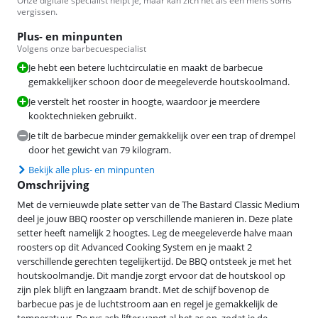
Onze digitale specialist helpt je, maar kan zich net als een mens soms
vergissen.
Plus- en minpunten
Volgens onze barbecuespecialist
Je hebt een betere luchtcirculatie en maakt de barbecue
gemakkelijker schoon door de meegeleverde houtskoolmand.
Je verstelt het rooster in hoogte, waardoor je meerdere
kooktechnieken gebruikt.
Je tilt de barbecue minder gemakkelijk over een trap of drempel
door het gewicht van 79 kilogram.
Bekijk alle plus- en minpunten
Omschrijving
Met de vernieuwde plate setter van de The Bastard Classic Medium
deel je jouw BBQ rooster op verschillende manieren in. Deze plate
setter heeft namelijk 2 hoogtes. Leg de meegeleverde halve maan
roosters op dit Advanced Cooking System en je maakt 2
verschillende gerechten tegelijkertijd. De BBQ ontsteek je met het
houtskoolmandje. Dit mandje zorgt ervoor dat de houtskool op
zijn plek blijft en langzaam brandt. Met de schijf bovenop de
barbecue pas je de luchtstroom aan en regel je gemakkelijk de