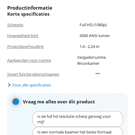
Productinformatie
Korte specificaties
Scherpte
Full HD (1080p)
Hoeveelheid licht
4500 ANSI lumen
Projectieverhouding
1,4 - 2,24 m
Vergaderruimte,
Aanbevolen voor ruimte
Woonkamer
Smart functie eigenschappen
Toon alle specificaties
Vraag me alles over dit product
Is de full hd resolutie scherp genoeg voor
mij?
Is een normale beamer het beste formaat