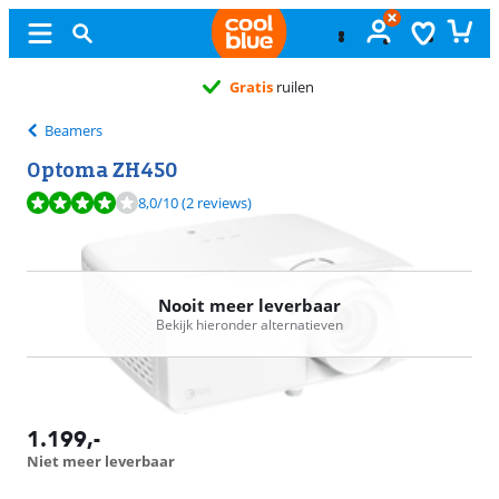
Gratis
ruilen
Beamers
Optoma ZH450
Beoordeling is 8,0 van de 10, gebaseerd op 2 reviews.
8,0
/10
(2 reviews)
Nooit meer leverbaar
Bekijk hieronder alternatieven
1.199
,-
Niet meer leverbaar